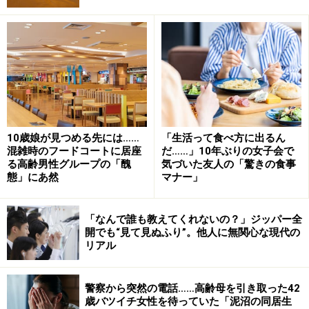
い。
次のページへ
1
/
2
10歳娘が見つめる先には……
「生活って食べ方に出るん
混雑時のフードコートに居座
だ……」10年ぶりの女子会で
る高齢男性グループの「醜
気づいた友人の「驚きの食事
態」にあ然
マナー」
「なんで誰も教えてくれないの？」ジッパー全
開でも“見て見ぬふり”。他人に無関心な現代の
リアル
警察から突然の電話……高齢母を引き取った42
歳バツイチ女性を待っていた「泥沼の同居生