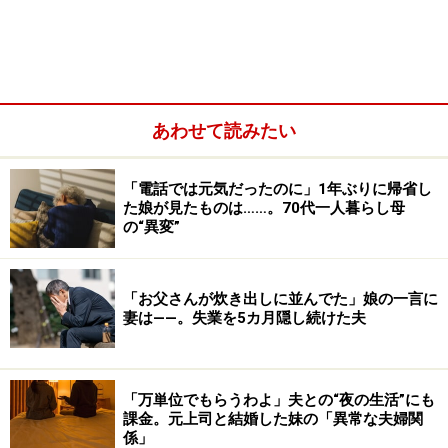
きます。人と集うのが好きなので。でも夫はそうじゃな
い。時間があると、部屋で本を読んだり譲渡してもらっ
た保護犬と散歩したり。娘は人と集うのが嫌なら、好き
な本のことや犬のことをSNSで発信したらどうかな、リ
あわせて読みたい
アルで会わなくても人とつながることができるよと、そ
れとなく夫に勧めたみたいですが、うんと言ったきり。
「電話では元気だったのに」1年ぶりに帰省し
夫はいまだにガラケーですし、パソコンは使っています
た娘が見たものは……。70代一人暮らし母
が、SNSはいっさいやってない」
の“異変”
そんな夫だから、友だちをほしがっているようにも見え
「お父さんが炊き出しに並んでた」娘の一言に
ないとモトコさんは言う。夫自身、友だちがいないこと
妻は――。失業を5カ月隠し続けた夫
に違和感や恐怖感を覚えていないのだろうか。
＞夫のことは決して嫌いなわけではないけれど。
「万単位でもらうわよ」夫との“夜の生活”にも
課金。元上司と結婚した妹の「異常な夫婦関
※記事内容は執筆時点のものです。最新の内容をご確認くださ
係」