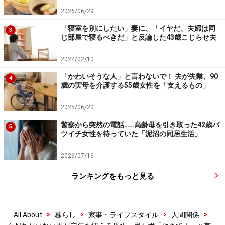
2026/06/29
「寝室を別にしたい」妻に、「イヤだ、夫婦は同
3
じ部屋で寝るべきだ」と反論した43歳こじらせ夫
2024/02/10
「かわいそうな人」と言わないで！ 夫が失業、90
4
歳の実母を介護する55歳女性を「支えるもの」
2025/06/20
警察から突然の電話……高齢母を引き取った42歳バ
5
ツイチ女性を待っていた「泥沼の同居生活」
2026/07/16
ランキングをもっと見る
>
>
>
>
All About
暮らし
家事・ライフスタイル
人間関係