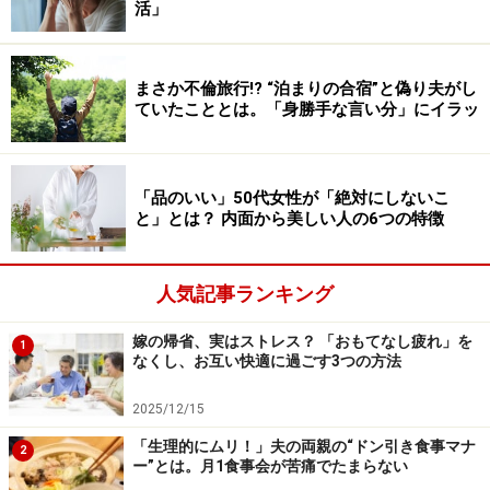
活」
まさか不倫旅行!? “泊まりの合宿”と偽り夫がし
ていたこととは。「身勝手な言い分」にイラッ
「品のいい」50代女性が「絶対にしないこ
と」とは？ 内面から美しい人の6つの特徴
人気記事ランキング
嫁の帰省、実はストレス？ 「おもてなし疲れ」を
1
なくし、お互い快適に過ごす3つの方法
2025/12/15
「生理的にムリ！」夫の両親の“ドン引き食事マナ
2
ー”とは。月1食事会が苦痛でたまらない