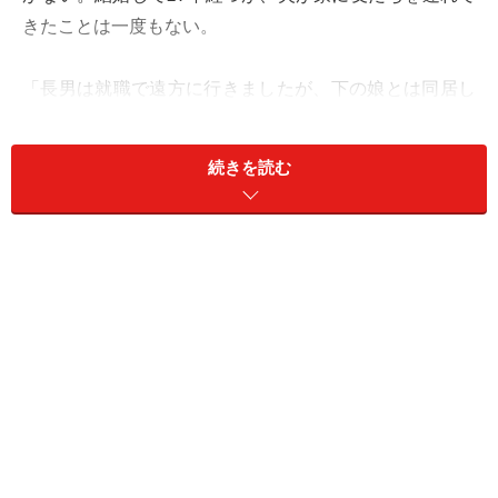
きたことは一度もない。
「長男は就職で遠方に行きましたが、下の娘とは同居し
ています。娘ももう大人なので、うちに間借りしている
ような感じ。食事も一緒にとるのは月に数回ですね。そ
続きを読む
れでも娘がいてくれるだけで、夫との距離感を気に病ま
ずに過ごせる。娘がもし家を出て行くとなったら、私も
出て行こうかなと思うくらいです」
夫は実直に仕事をこなしていく職人タイプ。決して出世
街道を歩んだわけではないが、その誠実な仕事ぶりは評
価されていたようだ。ただ、お酒を飲まないので飲み会
などにもほとんど参加せずにここまで来てしまった。
「私もお酒はほとんど飲まないけど、パート仲間の飲み
会には毎回参加していますし、学生時代の同窓会にも行