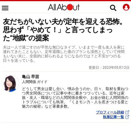
友だちがいない夫が定年を迎える恐怖。
思わず「やめて！」と言ってしまっ
た“地獄”の提案
夫は一人で過ごすのが平気な無口なタイプ。いままで一度も友人を家に
連れてきたこともない。定年退職した後のプランも漠然としていて仲間
もいない夫に、全面的に頼られるようになるのでは？と不安がつのる
日々を送っている。
更新日：
2023年05月12日
亀山 早苗
人間関係 ガイド
どうして男女は愛し合い、憎み合うのか。日々、取材を重ねつ
つ男女関係について記事や本に書きつづっている。近年は家
族・友人・職場などの人間関係全般や、お金が絡む人間関係の
トラブルについても執筆。『くまモン力－人を惹きつける愛と
魅力の秘密』など著書多数。
プロフィール詳細
執筆記事一覧