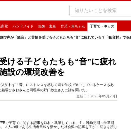
活家電
ハンドメイド
妊娠・出産
育児・赤ちゃん
子育て・キッズ
遊び声が「騒音」と苦情を受ける子どもたちも“音”に疲れている？「吸音材」で保
受ける子どもたちも“音”に疲れ
施設の環境改善を
が人知れず「音」にストレスを感じて園や学校で過ごしているケースもあ
の船場ひさおさんと同理事の野口紗生さんに話を聞いた。
更新日：2023年05月23日
EBで子育てに関する記事を取材・執筆している。主に乳幼児期～学童期
心。３人の母である生活者目線を活かした社会派の記事を手がけている。保
...続きを読む