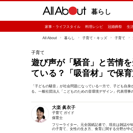
暮らし
家事・ライフスタイル
料理レシピ
冠婚葬祭
生
All About
暮らし
子育て・キッズ
子育て
子育て
遊び声が「騒音」と苦情を
ている？「吸音材」で保育
「子どもの騒音」が社会問題になっている一方で、子ども自身
る。一般社団法人「こどものための音環境デザイン」代表理事
大楽 眞衣子
子育て ガイド
保育士
フリーライター。元全国紙記者で、現在は雑誌やW
の子育て、女性の生き方、食育に関する分野が中