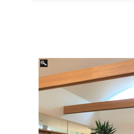
育士。2歳差3兄弟の母。昆虫好き