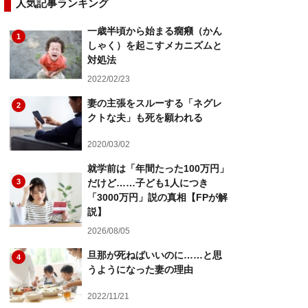
人気記事ランキング
一歳半頃から始まる癇癪（かん
1
しゃく）を起こすメカニズムと
対処法
2022/02/23
妻の主張をスルーする「ネグレ
2
クトな夫」も死を願われる
2020/03/02
就学前は「年間たった100万円」
3
だけど……子ども1人につき
「3000万円」説の真相【FPが解
説】
2026/08/05
旦那が死ねばいいのに……と思
4
うようになった妻の理由
2022/11/21