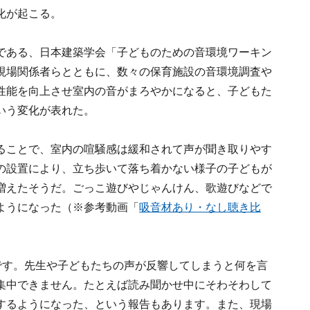
化が起こる。
である、日本建築学会「子どものための音環境ワーキン
現場関係者らとともに、数々の保育施設の音環境調査や
性能を向上させ室内の音がまろやかになると、子どもた
いう変化が表れた。
ることで、室内の喧騒感は緩和されて声が聞き取りやす
の設置により、立ち歩いて落ち着かない様子の子どもが
増えたそうだ。ごっこ遊びやじゃんけん、歌遊びなどで
ようになった（※参考動画「
吸音材あり・なし聴き比
です。先生や子どもたちの声が反響してしまうと何を言
集中できません。たとえば読み聞かせ中にそわそわして
するようになった、という報告もあります。また、現場