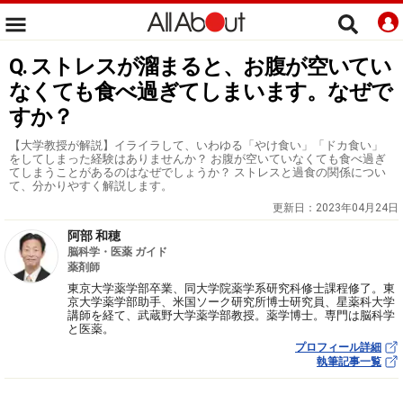
Q. ストレスが溜まると、お腹が空いてい
なくても食べ過ぎてしまいます。なぜで
すか？
【大学教授が解説】イライラして、いわゆる「やけ食い」「ドカ食い」
をしてしまった経験はありませんか？ お腹が空いていなくても食べ過ぎ
てしまうことがあるのはなぜでしょうか？ ストレスと過食の関係につい
て、分かりやすく解説します。
更新日：
2023年04月24日
阿部 和穂
脳科学・医薬 ガイド
薬剤師
東京大学薬学部卒業、同大学院薬学系研究科修士課程修了。東
京大学薬学部助手、米国ソーク研究所博士研究員、星薬科大学
講師を経て、武蔵野大学薬学部教授。薬学博士。専門は脳科学
と医薬。
プロフィール詳細
執筆記事一覧