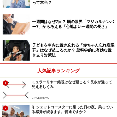
かなる損害についても、当社、各ガイド、その他当社と契約した
って本当？
情報提供者は一切の責任を負いかねます。
免責事項
一週間はなぜ7日？ 脳の限界「マジカルナンバ
ー7」から考える「心地よい一週間の長さ」
子どもを車内に置き忘れる「赤ちゃん忘れ症候
群」はなぜ起こるのか？ 脳科学的に有効な置
き去り対策法
人気記事ランキング
ミュラーリヤー錯視はなぜ起こる？長さが違って
1
見えるしくみ
2024/03/25
Q. ジェットコースターに乗った日の夜、乗ってい
2
る感覚が続きます。普通ですか？