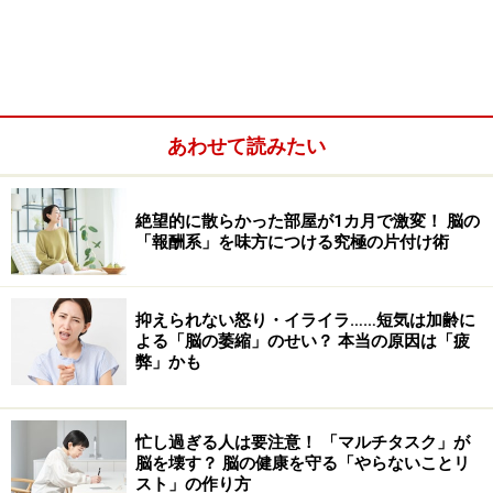
ために、私たちの脳は「逃避」という方法を選択するこ
とがあります。何に頼るかは人それぞれですが、はけ口
が「食べる」という行為に向けられたのが、ご質問のケ
ースでしょう。
あわせて読みたい
絶望的に散らかった部屋が1カ月で激変！ 脳の
「報酬系」を味方につける究極の片付け術
抑えられない怒り・イライラ……短気は加齢に
よる「脳の萎縮」のせい？ 本当の原因は「疲
弊」かも
忙し過ぎる人は要注意！ 「マルチタスク」が
脳を壊す？ 脳の健康を守る「やらないことリ
スト」の作り方
食べることではなく、買い物やスマホ、ゲームなどに逃