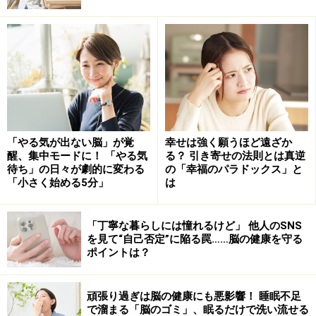
避してしまう人もいます。一種の精神依存といえるでし
ょう。
残念ながら、空腹を満たすためではなく、現実逃避の手
段として食べることを繰り返しても、本来の問題は解決
せず、余計にストレスが溜まってしまいます。行き過ぎ
ると、過食症や拒食症につながることもあるので注意し
「やる気が出ない脳」が覚
幸せは強く願うほど遠ざか
醒、集中モードに！ 「やる気
る？ 引き寄せの法則とは真逆
ましょう。困ったときには、物や行為に逃げるのではな
待ち」の日々が劇的に変わる
の「幸福のパラドックス」と
く、自分に共感してくれる身近な人や専門家など「人」
「小さく始める5分」
は
に適切に頼るのがよいでしょう。
「丁寧な暮らしには憧れるけど」 他人のSNS
※記事内容は執筆時点のものです。最新の内容をご確認くださ
を見て“自己否定”に陥る罠……脳の健康を守る
い。
ポイントは？
※当サイトにおける医師・医療従事者等による情報の提供は、診
断・治療行為ではありません。診断・治療を必要とする方は、適
切な医療機関での受診をおすすめいたします。記事内容は執筆者
個人の見解によるものであり、全ての方への有効性を保証するも
頑張り過ぎは脳の健康にも悪影響！ 睡眠不足
のではありません。当サイトで提供する情報に基づいて被ったい
で溜まる「脳のゴミ」、眠るだけで洗い流せる