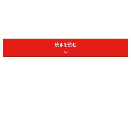
続きを読む
A. ストレスによる過食は「逃避」行動。物
や行為に逃げる癖にはご注意を
ストレスが溜まっているときは、外的刺激に対してうま
く応答しきれない状態です。問題が解決できないこと
で、脳は「不快」な状態に陥ります。不快な状態が長く
続くと、体や心が傷ついてしまうので、それを解消する