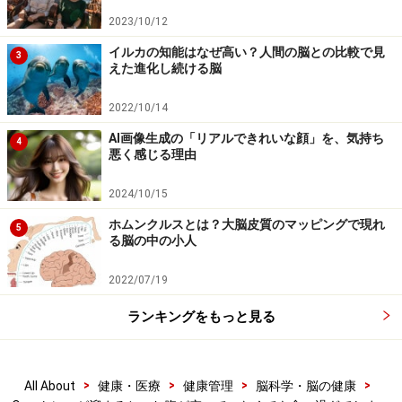
2023/10/12
イルカの知能はなぜ高い？人間の脳との比較で見
3
えた進化し続ける脳
2022/10/14
AI画像生成の「リアルできれいな顔」を、気持ち
4
悪く感じる理由
2024/10/15
ホムンクルスとは？大脳皮質のマッピングで現れ
5
る脳の中の小人
2022/07/19
ランキングをもっと見る
>
>
>
>
All About
健康・医療
健康管理
脳科学・脳の健康