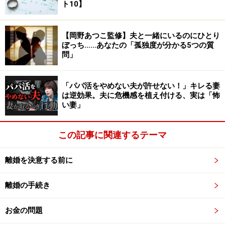
ト10】
外でも会う関係になったとのこと。いわゆる、W不倫で
す。
【岡野あつこ監修】夫と一緒にいるのにひとり
ぼっち……あなたの「孤独度が分かる5つの質
A子さんいわく、「夫とは、子どもが生まれてからはセ
問」
ックスレスの状態。だからこそ、彼にひとりの女性とし
て見てもらえることがうれしかったんです。『こんなこ
「パパ活をやめない夫が許せない！」キレる妻
と、いつまでも続けていてはいけない』とわかってはい
は逆効果。夫に危機感を植え付ける、実は「怖
い妻」
たものの、会うことはやめられなかった」。
この記事に関連するテーマ
あるとき、歯科医とホテルから出てくるところを知り合
いに目撃され、浮気が発覚。さんざん話し合いをした
離婚を決意する前に
後、A子さんは夫から「そんな女だとは思わなかった。
すぐにこの家から出ていってほしい」と離婚を迫られま
離婚の手続き
した。驚いたのはA子さんでした。
お金の問題
「まさか、すぐに離婚を言い渡されるなんて、思っても