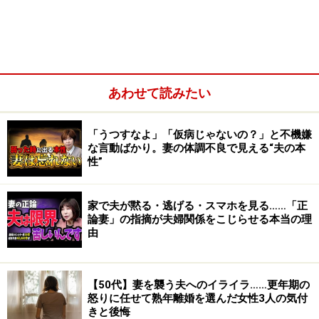
あわせて読みたい
「うつすなよ」「仮病じゃないの？」と不機嫌
じつはこのケースは珍しいことではありません。特に、
な言動ばかり。妻の体調不良で見える“夫の本
性”
有名人や経営者の場合、時間をかけて離婚問題を争うこ
とにより「イメージダウンにつながる」「ダメージが大
きくなる」「お金がかかりすぎる」というリスクが高ま
家で夫が黙る・逃げる・スマホを見る……「正
論妻」の指摘が夫婦関係をこじらせる本当の理
っていくもの。それらを回避するために弁護士を立て
由
て、スピーディーに解決する方向に舵を切ることも多い
のです。
【50代】妻を襲う夫へのイライラ……更年期の
怒りに任せて熟年離婚を選んだ女性3人の気付
きと後悔