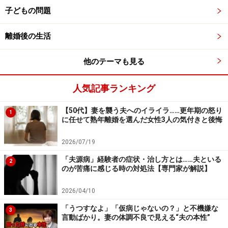
みなかったんです。そこまで夫のプライドを傷つけてし
子どもの問題
まっていたとは……。私が『離婚はしたくない』と言う
離婚後の生活
と、夫からは『この家にいても、もうお前とは一生、口
をきくこともないからそのつもりでいてほしい』と告げ
他のテーマも見る
られてしまいました」
人気記事ランキング
やがて、A子さんと歯科医が浮気をしているという噂は
あっという間に近所に広がりました。そのことをいちば
【50代】妻を襲う夫へのイライラ……更年期の怒り
1
に任せて熟年離婚を選んだ女性3人の気付きと後悔
ん悲しんだのは、夫婦のひとり息子でした。A子さんい
わく、「私の浮気が原因で、息子が学校でからかわれて
2026/07/19
いると知ったときは、息子に申し訳なくて涙が出まし
「夫源病」経験者の症状・治し方とは……夫といる
2
た」
のが苦痛に感じる時の対処法【専門家が解説】
2026/04/10
その晩、もう一度、夫婦でじっくり話し合いをしたとい
います。「夫の意思はかたく、私とは別れたいと。『息
「うつすなよ」「仮病じゃないの？」と不機嫌な
3
言動ばかり。妻の体調不良で見える“夫の本性”
子のことを考えるなら、こんな冷戦状態をいつまでも続