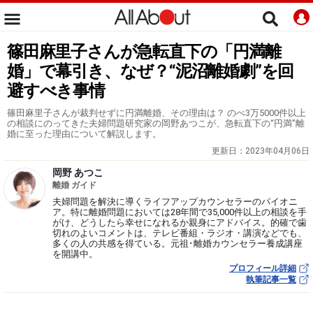
篠田麻里子さんが急転直下の「円満離
婚」で幕引き、なぜ？“泥沼離婚劇”を回
避すべき事情
篠田麻里子さんが裁判せずに円満離婚、その理由は？ のべ3万5000件以上
の相談にのってきた夫婦問題研究家の岡野あつこが、急転直下の“円満”離
婚に至った理由について解説します。
更新日：
2023年04月06日
岡野 あつこ
離婚 ガイド
夫婦問題を解決に導くライフアップカウンセラーのパイオニ
ア。特に離婚問題においては28年間で35,000件以上の相談を手
がけ、どうしたら幸せになれるか親身にアドバイス。的確で歯
切れのよいコメントは、テレビ番組・ラジオ・講演などでも、
多くの人の共感を得ている。元祖･離婚カウンセラー養成講座
を開講中。
プロフィール詳細
執筆記事一覧