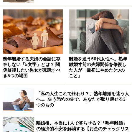
W不倫のうわさが広まった専業主婦のケー
ス
他にも、子どもがいる場合には「子どもにこれ以上、か
わいそうな思いをさせたくないから」と迅速に和解が成
立するパターンもあります。
たとえば、実際にこんなケースがありました。
熟年離婚する夫婦の会話に存
離婚を迷う50代女性へ。熟年
在しない「5文字」とは？ 関
離婚寸前の夫婦関係を修復し
係修復したい男女が意識すべ
た人が「最初にやめた3つの
小学生のひとり息子がいるA子さん（42歳）は、結婚11
き5つの場面
こと」
年目の専業主婦。5歳年上の夫は地元の名士で、息子が
通う小学校のPTA会長を務めています。
「私の人生これで終わり？」熟年離婚を迷う人
へ……失う恐怖の先で、あなたが取り戻せる3
「子煩悩な父親と、家族を献身的に支える妻」という、
つのもの
絵に描いたようなおしどり夫婦に危機が訪れたのは、A
子さんの浮気が原因でした。治療のため歯科医院に通っ
離婚後、本当に1人で暮らせる？「熟年離婚」
ているうちに院長と親しく話す機会が増え、歯科医院以
の経済的不安を解消する【お金のチェックリス