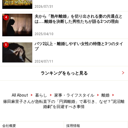
けるよりもさっさと別れたほうがいいはず。離婚して
2026/07/31
も、父親と母親というお互いの役割はそれぞれ果たせば
夫から「熟年離婚」を切り出される妻の共通点と
4
いいのだから、一刻も早く子育てにふさわしい環境を整
は……離婚を決断した男性たちが語る2つの理由
えるべきではないか』とも言われてしまって。私として
2025/04/10
は、時間をかけて説得すれば夫の心は取り戻せると思っ
バツ2以上・離婚しやすい女性の特徴と3つのタイ
ていました。ですが、夫婦でもめる時間が長引く分、息
5
プ
子につらい思いをさせてしまうのだと思ったら、夫の提
案どおり早く別れたほうがいいのかもしれないな、と」
2024/07/11
ランキングをもっと見る
その後すぐに、A子さんと夫は離婚を見据えて別居生活
をスタートしたといいます。「まだ親権など、クリアに
するべき問題はありますが、とにかく息子の幸せを最優
>
>
>
>
All About
暮らし
家事・ライフスタイル
離婚
先で考えることに決めました」
篠田麻里子さんが急転直下の「円満離婚」で幕引き、なぜ？“泥沼離
婚劇”を回避すべき事情
ーーこのように、子どものことを考えた結果、冷戦状態
の長期化や泥沼化を避けて、比較的短期間で離婚を決め
会社概要
採用情報