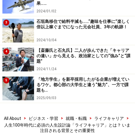
「ライフキャリア」という考え方や概念が重要になって
果……
きたのは、以下のような時代背景がある。
2024/01/02
石垣島移住で給料半減も……“趣味を仕事に”楽しく
3
（1）生き方や働き方の多様化
倍以上稼ぐまでになった元会社員、3年の軌跡！
大学を卒業したら就職し、その会社で定年まで働くとい
2024/10/04
った以前のような画一的な人生モデルは存在しなくなっ
た。社会人にとって転職は当たり前になり、正社員だけ
【斎藤氏と石丸氏】二人が歩んできた「キャリア
4
の違い」から見える、政治家としての“強み”と“課
でなくフリーランスや業務委託といった雇用形態も多様
題”
化している。またコロナ禍をきっかけに会社員であって
2024/11/24
も在宅で働けたり、パソコンがあれば地方にいながら東
「地方学生」を新卒採用したがる企業が増えてい
5
京の会社で仕事をしたりできるようなワークスタイルも
るワケ。都心部の大学生と違う“魅力”、一方で課
題も…
可能になった。
2025/09/03
働き方の自由度が増したことで自分自身がどのようなキ
ャリアを描きたいのかは、所属する会社や職種だけでは
>
>
>
>
All About
ビジネス・学習
就職・転職
ライフキャリア
人生100年時代に必須の人生設計論「ライフキャリア」とは？ いま
なく、どのようなライフスタイルを送りたいのかなどを
注目される背景とその重要性