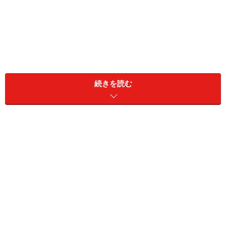
生涯を通じた「生き方」を意味するライフ
続きを読む
キャリア
現代社会において「キャリア」という言葉はかなり一般
化してきたといえる。
企業では社員が今後目指す役職や職務について「キャリ
アプラン」を考え、学校現場でも将来なりたい職業につ
いての理解を深める「キャリア教育」が行われている。
またそれらを専門的に支援する役割として「キャリアコ
ンサルタント」という国家資格もある。