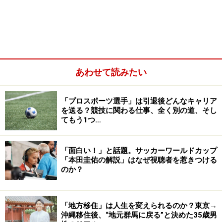
厚生労働省によると
「キャリア」
とは、以下のように書
かれている（※1）。
あわせて読みたい
「プロスポーツ選手」は引退後どんなキャリア
を送る？競技に関わる仕事、全く別の道、そし
てもう1つ…
「面白い！」と話題。サッカーワールドカップ
「本田圭佑の解説」はなぜ視聴者を惹きつける
のか？
「地方移住」は人生を変えられるのか？東京→
「キャリア」とは、過去から将来の長期にわた
沖縄移住後、“地元群馬に戻る”と決めた35歳男