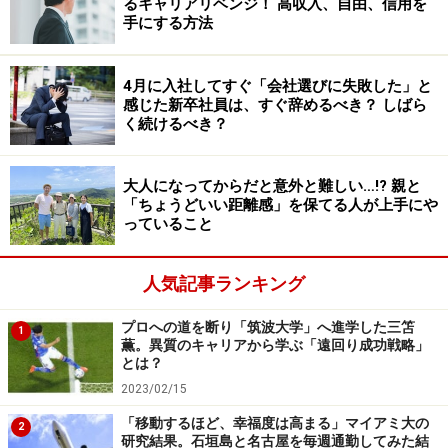
るキャリアリベンジ！ 高収入、自由、信用を
われている。
手にする方法
「キャリア」は就職や転職といった働くことに関する場
4月に入社してすぐ「会社選びに失敗した」と
面を連想させられるが、人生にはそれだけではなく進
感じた新卒社員は、すぐ辞めるべき？ しばら
く続けるべき？
学、結婚、離婚、子育て、地域活動、介護などさまざま
なライフイベントがあり、それらは単独ではなく並行し
ながら経験することになる。当然それによって「働き
大人になってからだと意外と難しい…!? 親と
「ちょうどいい距離感」を保てる人が上手にや
方」や「職業」も変化することになるので、ライフキャ
っていること
リアは自分らしい人生を選択するためにそれらのライフ
イベントを総合的に捉えて生涯を通じた「生き方」を考
人気記事ランキング
えるという意味合いを持つ。
プロへの道を断り「筑波大学」へ進学した三笘
1
薫。異質のキャリアから学ぶ「遠回り成功戦略」
とは？
ライフキャリアが重要となってきた時代背
2023/02/15
景
「移動するほど、幸福度は高まる」マイアミ大の
2
研究結果。石垣島と名古屋を毎週通勤してみた結