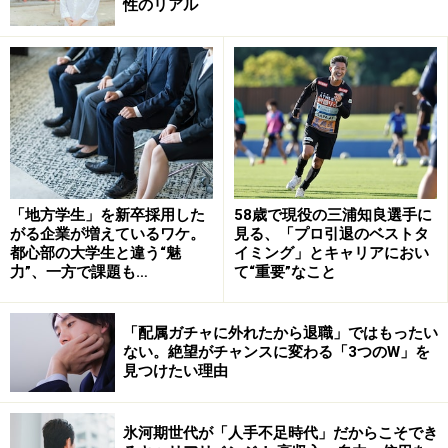
る職務経験やこれに伴う計画的な能力開発の連
性のリアル
鎖を指すものです。「職業生涯」や「職務経
歴」などと訳されます。
人が生きていく上で「働く」ということは最も大切で必
要なことのひとつであり、それについて考えたり、より
良いものにしていくために「キャリア」という言葉は使
われてきた。
「地方学生」を新卒採用した
58歳で現役の三浦知良選手に
がる企業が増えているワケ。
見る、「プロ引退のベストタ
都心部の大学生と違う“魅
イミング」とキャリアにおい
しかし最近になってその「キャリア」は、「ライフ」と
力”、一方で課題も…
て“重要”なこと
いう別のキーワードも加わり「ライフキャリア」という
言葉として使われることも多くなった。
「配属ガチャに外れたから退職」ではもったい
ない。絶望がチャンスに変わる「3つのW」を
見つけたい理由
「ライフキャリア」は仕事だけでなく、家庭や趣味など
の日々の生活や、地域との関わり、ボランティアなど、
氷河期世代が「人手不足時代」だからこそでき
生涯にわたる役割や経験の積み重ねを示す言葉
として使