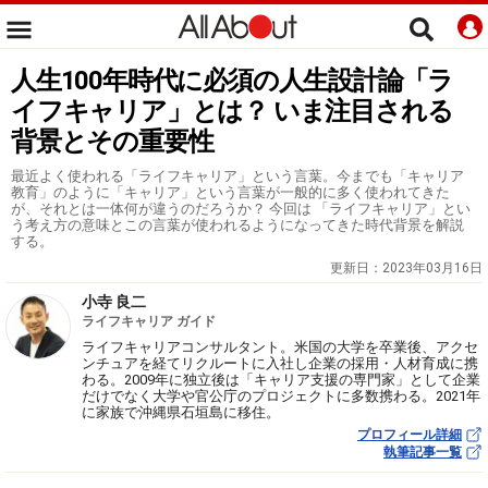
人生100年時代に必須の人生設計論「ラ
イフキャリア」とは？ いま注目される
背景とその重要性
最近よく使われる「ライフキャリア」という言葉。今までも「キャリア
教育」のように「キャリア」という言葉が一般的に多く使われてきた
が、それとは一体何が違うのだろうか？ 今回は 「ライフキャリア」とい
う考え方の意味とこの言葉が使われるようになってきた時代背景を解説
する。
更新日：
2023年03月16日
小寺 良二
ライフキャリア ガイド
ライフキャリアコンサルタント。米国の大学を卒業後、アクセ
ンチュアを経てリクルートに入社し企業の採用・人材育成に携
わる。2009年に独立後は「キャリア支援の専門家」として企業
だけでなく大学や官公庁のプロジェクトに多数携わる。2021年
に家族で沖縄県石垣島に移住。
プロフィール詳細
執筆記事一覧