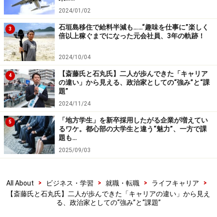
トップエリートがゆえの、周囲への調和と
2024/01/02
共感の難しさ
石垣島移住で給料半減も……“趣味を仕事に”楽しく
3
倍以上稼ぐまでになった元会社員、3年の軌跡！
そんな優秀でかつ実績も出している二人には共通の課題
もあった。それは
「県議や市議との対立」
である。
2024/10/04
【斎藤氏と石丸氏】二人が歩んできた「キャリア
4
の違い」から見える、政治家としての“強み”と“課
斎藤氏は今回の選挙によって民意を得て、選挙中もさま
題”
ざまなメディアによって誤解は解かれていったものの、
2024/11/24
県議会による不信任決議を受け失職となってしまった事
「地方学生」を新卒採用したがる企業が増えてい
5
実はある。
るワケ。都心部の大学生と違う“魅力”、一方で課
題も…
2025/09/03
石丸氏も市議会で市議と真正面からぶつかっていた様子
はよくSNSでも話題になっていた。ただ、結果的に市議
の賛同が得られずに実現できなかった政策もあることを
>
>
>
>
All About
ビジネス・学習
就職・転職
ライフキャリア
考えると、ベテラン市議たちとあそこまでぶつかりまく
【斎藤氏と石丸氏】二人が歩んできた「キャリアの違い」から見え
る、政治家としての“強み”と“課題”
ったのは、市政にプラスになっていたのかは分からな