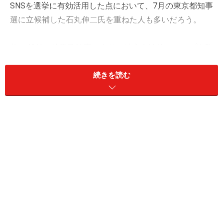
SNSを選挙に有効活用した点において、7月の東京都知事
選に立候補した石丸伸二氏を重ねた人も多いだろう。
共に40代の若手政治家であり、地方自治体のトップを務
め改革を進めてきた二人だが、
それぞれが歩んできたキ
ャリアの違いから見える政治家としての資質や強み、そ
続きを読む
して課題
はどのような点にあるのだろう。
東大と京大、官僚と民間トップ企業出身と
いうキャリアの違い
斎藤氏と石丸氏の分かりやすい共通点は、
斎藤氏は東京
大学卒、石丸氏は京都大学卒という「学歴エリート人
材」であるという点