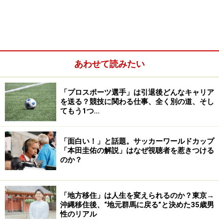
あわせて読みたい
「プロスポーツ選手」は引退後どんなキャリア
を送る？競技に関わる仕事、全く別の道、そし
である。確かに二人のメディアでの受け応えは大変論理
てもう1つ…
的で、話し方や説明も分かりやすい。
「面白い！」と話題。サッカーワールドカップ
偏差値トップ大学の出身者は受験で求められる知識量や
「本田圭佑の解説」はなぜ視聴者を惹きつける
のか？
記憶力が着目されがちだが、実は
「論理的思考力」が高
いことが共通点
として挙げられる。多くのメディアや有
権者に対して政策やビジョンを伝える際に、より論理的
「地方移住」は人生を変えられるのか？東京→
に分かりやすく伝えるためには、この論理的思考力が必
沖縄移住後、“地元群馬に戻る”と決めた35歳男
性のリアル
須であり、斎藤氏と石丸氏は共にその能力に秀でている