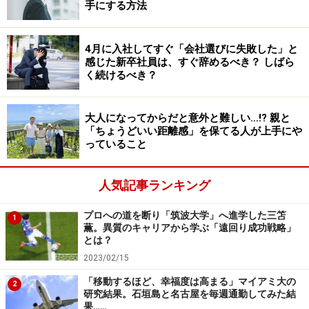
手にする方法
それに対して石丸氏は入行後に姫路支店などに配属され
4月に入社してすぐ「会社選びに失敗した」と
た後、2014年には為替アナリストとしてニューヨークな
感じた新卒社員は、すぐ辞めるべき？ しばら
どで海外駐在員として金融業界の最前線で経験を積んで
く続けるべき？
きた。
大人になってからだと意外と難しい…!? 親と
「ちょうどいい距離感」を保てる人が上手にや
この民間トップ企業で培った経験やビジネス感覚を生か
っていること
して、2020年に広島県安芸高田市の市長になってからは
財政の健全化だけでなく、ふるさと納税額や市の公式
人気記事ランキング
YouTubeアカウントの登録者数を飛躍的に伸ばすなど、
PR面の結果も残している。
プロへの道を断り「筑波大学」へ進学した三笘
1
薫。異質のキャリアから学ぶ「遠回り成功戦略」
とは？
まさに官僚出身の斎藤氏、民間企業出身の石丸氏らしい
2023/02/15
それぞれの強みの発揮の仕方といっていい活躍っぷりで
「移動するほど、幸福度は高まる」マイアミ大の
2
ある。
研究結果。石垣島と名古屋を毎週通勤してみた結
果……