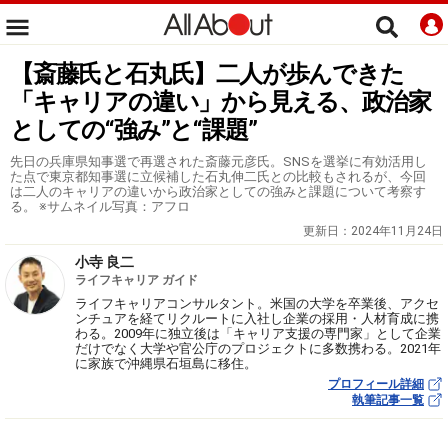
【斎藤氏と石丸氏】二人が歩んできた
「キャリアの違い」から見える、政治家
としての“強み”と“課題”
先日の兵庫県知事選で再選された斎藤元彦氏。SNSを選挙に有効活用し
た点で東京都知事選に立候補した石丸伸二氏との比較もされるが、今回
は二人のキャリアの違いから政治家としての強みと課題について考察す
る。 ※サムネイル写真：アフロ
更新日：
2024年11月24日
小寺 良二
ライフキャリア ガイド
ライフキャリアコンサルタント。米国の大学を卒業後、アクセ
ンチュアを経てリクルートに入社し企業の採用・人材育成に携
わる。2009年に独立後は「キャリア支援の専門家」として企業
だけでなく大学や官公庁のプロジェクトに多数携わる。2021年
に家族で沖縄県石垣島に移住。
プロフィール詳細
執筆記事一覧