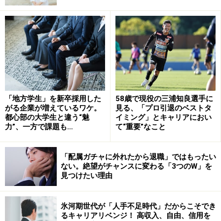
ことが分かる。
一方、対照的なのは二人の
ファーストキャリアの違い
で
ある。
斎藤氏は大学卒業後に総務省に入省して官僚に、石丸氏
は民間の大手メガバンクである三菱東京UFJ銀行（現三
「地方学生」を新卒採用した
58歳で現役の三浦知良選手に
がる企業が増えているワケ。
見る、「プロ引退のベストタ
菱UFJ銀行）に入行している。
都心部の大学生と違う“魅
イミング」とキャリアにおい
力”、一方で課題も…
て“重要”なこと
斎藤氏は早くから三重県、新潟県佐渡市、宮城県などの
地方自治体にも出向。2018年には大阪府の財政課長とし
「配属ガチャに外れたから退職」ではもったい
て維新府政の「身を切る改革」を現場で支えてきた。
ない。絶望がチャンスに変わる「3つのW」を
見つけたい理由
まさに兵庫県でさまざまな財政改革を進めることができ
たのは、官僚時代に各地方自治体で財務面における実務
氷河期世代が「人手不足時代」だからこそでき
るキャリアリベンジ！ 高収入、自由、信用を
経験が豊富だったからであろう。