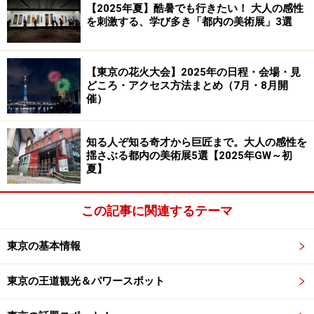
【2025年夏】酷暑でも行きたい！ 大人の感性
ュッとつめこんだテイクアウト用のアフタヌーンティー
を刺激する、学び多き「都内の美術展」3選
が登場しました。
【東京の花火大会】2025年の日程・会場・見
どころ・アクセス方法まとめ（7月・8月開
催）
開ける前から気分の上るページスタッフの帽子型ボックス
ペニンシュラのエントランスでゲストを出迎えるページ
知る人ぞ知る奇才から巨匠まで。大人の感性を
スタッフの帽子形のボックスに、1～2人でシェアするの
揺さぶる都内の美術展5選【2025年GW～初
夏】
にぴったりなスイーツ4種、セイボリー3種が収められ、
さらに自家製のスコーン2種類とクロテッドクリーム、
この記事に関連するテーマ
ジャムが付いたセット。
東京の基本情報
シェフが腕によりをかけた見目麗しいスイーツやセイボ
リーは、とにかく繊細で食べるのをためらうほど。クリ
東京の王道観光＆パワースポット
スマスカラーの野菜や、サーモン、キャビアといったこ
の季節気分を盛り上げる食材がふんだんに使われ、自宅