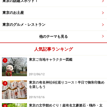
東京の話題スポット！
でもセレブ感を満喫できるセットなのですが……何とお値
東京のお土産
段驚きの4000円（税込）！ ホテル内で味わうアフタヌー
ンティーも格別ですが、家で心置きなくじっくり味わえ
東京のグルメ・レストラン
るというのも魅力です。
他のテーマも見る
参考：
ザ・ペニンシュラ東京「ページボーイハット アフ
タヌーンティーボックス」公式サイト
人気記事ランキング
東京ご当地キャラクター図鑑
1
1人1万円台で泊まれる！
ホテル インターコンチネンタル 東京ベイ
2012/06/12
クリスマスステイプラン2022 「アーリーク
東京の有名神社6社巡りコース！半日で御朱印集め
リスマス」
2
を楽しもう
レインボーブリッジの全景が見え、まるで海の上に立っ
2019/10/16
ているかのような絶景を楽しめる「ホテル インターコン
東京の文学館めぐり！超有名文豪漱石・鴎外・太
3