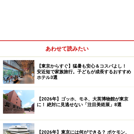
星野リゾートで日本酒のクリスマスを満喫！ OMO5東京
あわせて読みたい
大塚 by 星野リゾート「ポン酒クリスマス」
【東京からすぐ】猛暑も安心＆コスパよし！
安近短で家族旅行。子どもが成長するおすすめ
ホテル3選
ラグジュアリーアフタヌーンティーのテイ
クアウトが4000円！
【2026年】ゴッホ、モネ、大英博物館が東京
に！ 絶対に見逃せない「注目美術展」8選
ザ・ペニンシュラ東京「ページボーイハッ
ト アフタヌーンティーボックス」
【2026年】東京には何ができる？ ポケモン、