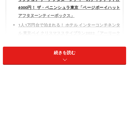
4000円！ ザ・ペニンシュラ東京「ページボーイハット
アフタヌーンティーボックス」
1人1万円台で泊まれる！ ホテル インターコンチネンタ
ル 東京ベイ クリスマスステイプラン2022 「アーリーク
リスマス」
パンづくしのアフタヌーンティーでクリスマスを満喫！
続きを読む
ヒルトン東京「『サパン・ドゥ・ノエル』プティ・ブー
ランジェリー」
珍しい！ ホテルメイドのクリスマスパフェザ・キャピト
ルホテル 東急 ORIGAMI 「クリスマスリースパフェ」