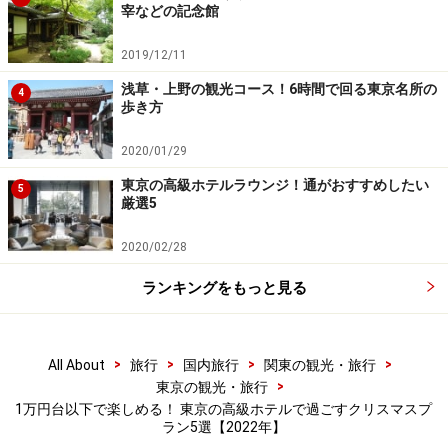
チネンタル 東京ベイ」。12月1～25日まで、湾岸の夜景
宰などの記念館
を2人占めできるさまざまなクリスマス宿泊プランが用
2019/12/11
意されています。
浅草・上野の観光コース！6時間で回る東京名所の
4
歩き方
湾岸の夜景を2人占めできるクリスマス宿泊プラン
2020/01/29
注目は12月22日まで限定の「アーリークリスマス（スパ
東京の高級ホテルラウンジ！通がおすすめしたい
5
厳選5
ークリングワイン、クリスマスケーキ付き）」プラン。
ホテル自慢の夜景を堪能できる9～24階のスーペリアク
2020/02/28
ラスの部屋に滞在し、クリスマス気分を盛り上げるハー
ランキングをもっと見る
フボトルのスパークリングワインとオリジナルクリスマ
スケーキが部屋に届けられ、1泊2人利用時で1室3万4200
円から（税・サービス料込／宿泊税別）。
>
>
>
>
All About
旅行
国内旅行
関東の観光・旅行
>
東京の観光・旅行
つまり1人1万円台で宿泊でき、ベイサイドの夜景もクリ
1万円台以下で楽しめる！ 東京の高級ホテルで過ごすクリスマスプ
ラン5選【2022年】
スマスの味も堪能できるプランです。お部屋の中に装飾