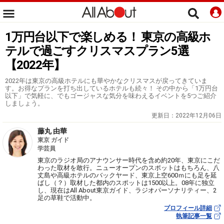
1万円台以下で楽しめる！ 東京の高級ホ
テルで過ごすクリスマスプラン5選
【2022年】
2022年は東京の高級ホテルにも華やかなクリスマスが戻ってきていま
す。お得なプランを打ち出しているホテルも続々！ その中から「1万円台
以下」で気軽に、でもゴージャスな気分を味わえるイベントを5つご紹介
しましょう。
更新日：
2022年12月06日
藤丸 由華
東京 ガイド
学芸員
東京のラジオ局のアナウンサー時代を含め約20年、東京にこだ
わった取材を敢行。ニューオープンのスポットはもちろん、八
丈島や高級ホテルのバックヤード、東京上空600ｍにも足を延
ばし（？）取材した都内のスポットは1500以上。08年に独立
し、現在はAll About東京ガイド、ラジオパーソナリティー、2
足の草鞋で活動中。
プロフィール詳細
執筆記事一覧