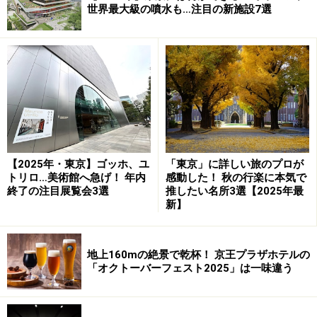
世界最大級の噴水も…注目の新施設7選
【2025年・東京】ゴッホ、ユ
「東京」に詳しい旅のプロが
トリロ…美術館へ急げ！ 年内
感動した！ 秋の行楽に本気で
終了の注目展覧会3選
推したい名所3選【2025年最
新】
ザ・ペニンシュラ東京 「ページボーイハット アフタヌーン
ティーボックス」
東京のラグジュアリーホテルの中でもひときわ高い人気
地上160mの絶景で乾杯！ 京王プラザホテルの
「オクトーバーフェスト2025」は一味違う
を誇り、開始時刻前には行列のできるザ・ペニンシュラ
東京 ザ・ロビーのアフタヌーンティー。クリスマスシー
ズンは特に予約困難な状況になりますが、その内容をギ