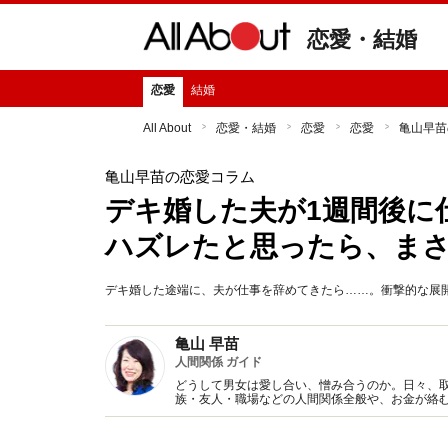
恋愛・結婚
恋愛
結婚
All About
恋愛・結婚
恋愛
恋愛
亀山早苗
亀山早苗の恋愛コラム
デキ婚した夫が1週間後に
ハズレたと思ったら、ま
デキ婚した途端に、夫が仕事を辞めてきたら……。衝撃的な展開
亀山 早苗
人間関係 ガイド
どうして男女は愛し合い、憎み合うのか。日々、
族・友人・職場などの人間関係全般や、お金が絡
魅力の秘密』など著書多数。