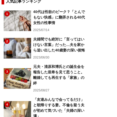
人気記事ランキング
40代は性欲のピーク？「とんで
1
もない快感」に翻弄される40代
女性の性事情
2025/07/14
夫婦間でも絶対に「言ってはい
2
けない言葉」だった…夫を家か
ら追い出した40歳妻の深い後悔
2023/06/30
元夫・清原和博氏との誕生会を
3
報告した亜希を見て思うこと。
離婚しても再生する「家族」の
絆
2025/08/27
「友達みんなで会ってるだけ」
4
と朝帰りする妻。不倫を疑う夫
が初めて気づいた「夫婦の深い
溝」