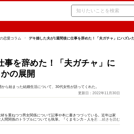
の恋愛コラム
デキ婚した夫が1週間後に仕事を辞めた！「夫ガチャ」にハズレ
仕事を辞めた！「夫ガチャ」に
さかの展開
から始まった結婚生活について、30代女性が語ってくれた。
更新日：2022年11月30日
取材を重ねつつ男女関係について記事や本に書きつづっている。近年は家
む人間関係のトラブルについても執筆。『くまモン力－人を惹きつける愛と
...続きを読む