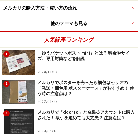
渉をシャットアウトしてしまいましょう。値下げ交渉は
メルカリの購入方法・買い方の流れ
メルカリの公式ルールではないので、断っても何らペナ
ルティはありませんから、その点は安心です。
他のテーマも見る
人気記事ランキング
「商品が売れない」の解決方法
「ゆうパケットポスト mini」とは？ 料金やサイ
1
ズ、専用封筒などを解説
メルカリに出品するということは、それを売る意思があ
るということ。むしろ売る気満々で出品するので、売れ
2024/11/07
ないとがっかりしてしまいます。
メルカリでポスターを売ったら梱包はセリアの
2
「発送・梱包用 ポスターケース」がおすすめ！ 使
う時の注意点は？
ではなぜ、なかなか売れない商品があるのでしょうか。
2022/05/27
メルカリで商品が売れない理由は、大きく2つに分けら
メルカリで「doorzo」と名乗るアカウントに購入
れます。
3
された！ 取引を進めても大丈夫？ 注意点は？
■値段が高すぎる
2024/06/16