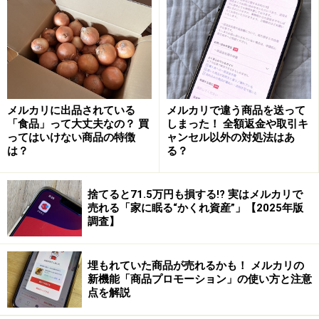
渉」「売れない」「梱包発送」に関してはストレスを感
じてしまうこともあります。そのためこの3つをメルカ
リの3大ストレスと定義してみました。どうやって解決
していくのか。まずは値下げ交渉のストレスから解説し
ていきます。
メルカリに出品されている
メルカリで違う商品を送って
「食品」って大丈夫なの？ 買
しまった！ 全額返金や取引キ
ってはいけない商品の特徴
ャンセル以外の対処法はあ
「値下げ交渉」の解決方法
は？
る？
値下げ交渉はメルカリでは頻繁に行われるので、出品す
れば値段を下げることになる、ある程度値下げありきだ
捨てると71.5万円も損する!? 実はメルカリで
売れる「家に眠る“かくれ資産”」【2025年版
ろうなと思っている人もたくさんいます。それでも、極
調査】
端に安い価格での交渉やタメ口でのコメントなど、出品
者がモヤッとすることもあります。
埋もれていた商品が売れるかも！ メルカリの
新機能「商品プロモーション」の使い方と注意
筆者の場合、「値下げできますか？」と聞かれて「○○円
点を解説
でいかがでしょう？」と提案したときに「検討します」