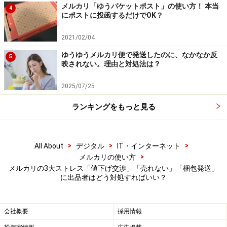
販売価格が高すぎると、買ってくれる人はなかなか現れ
メルカリ「ゆうパケットポスト」の使い方！ 本当
4
にポストに投函するだけでOK？
ません。よほどレアなものなら別ですが、多くのユーザ
ーは他の出品物とも比較をするので、それよりも高いと
2021/02/04
手を出してこないことが多いです。まずは同じような商
ゆうゆうメルカリ便で発送したのに、なかなか反
5
品を検索してみて、いくらで出品されているのか確認し
映されない。理由と対処法は？
ましょう。相場が下がっているようならば、それに合わ
せて値段を下げていきます。
2025/07/25
ランキングをもっと見る
出品から時間が経っていると、出品時よりも相場が下が
ってしまうこともありますから、時々相場をチェックし
てみるのもおすすめです。
>
>
>
All About
デジタル
IT・インターネット
>
メルカリの使い方
メルカリの3大ストレス「値下げ交渉」「売れない」「梱包発送」
■需要がなさすぎる
に出品者はどう対処すればいい？
商品によっては、ほとんど需要がないものもあります。
例えば季節に関連した商品です。冬なのに夏に使うもの
会社概要
採用情報
を出品しても、買い手がつきにくいので、季節が合って