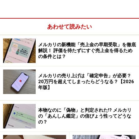
あわせて読みたい
メルカリの新機能「売上金の早期受取」を徹底
解説！ 評価を待たずにすぐ売上金を得るため
の条件とは？
メルカリの売り上げは「確定申告」が必要？
20万円を超えてしまったらどうなる？【2026
年版】
加えて商品の梱包や発送の作業もあるので、これが面倒
との声も少なくありません。商品をどうやって梱包すれ
ばいいのか分からないですし、送料が思ったよりも高く
本物なのに「偽物」と判定された!? メルカリ
なってしまって、売上金が少なかった！なんてことも。
の「あんしん鑑定」の信ぴょう性ってどうな
の？
筆者自身も長年メルカリを使っていますが、「値下げ交