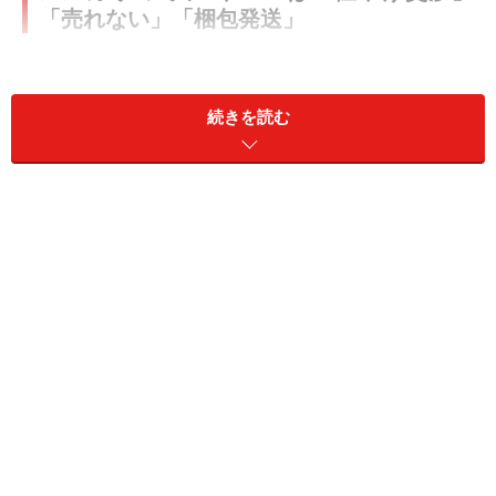
「売れない」「梱包発送」
2000万以上のユーザーが利用しているメルカリは、それ
ぞれが思い思いに活用をしています。価値観の違いもあ
続きを読む
りますし、ライフスタイルや習慣の違いもあるので、自
分の考えと合致しないことも少なくないでしょう。さら
にメルカリには「ローカルルール」と呼ばれるユーザー
同士のルールも存在して、それがトラブルのもとになっ
てしまうことも。
写真を撮って説明文を考え、苦労してメルカリに出品し
たにもかかわらず、なかなか売れないとイライラした
り、がっかりしたりもします。やめ時もはっきりしない
ので、中途半端な気持ちになることもあるでしょう。