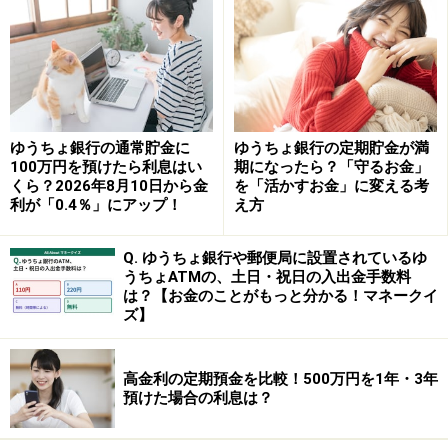
でと破綻日までの利息等が保護されます。
宝くじ定期預金を取り扱っている銀行は、それほど多く
ありませんが、地方銀行のインターネット支店・信用金
庫などで取り扱っています。取引のない銀行の場合は、
インターネットで手続きできます。
ゆうちょ銀行の通常貯金に
ゆうちょ銀行の定期貯金が満
100万円を預けたら利息はい
期になったら？「守るお金」
くら？2026年8月10日から金
を「活かすお金」に変える考
また、宝くじ定期預金を預け入れる場合は、ある程度ま
利が「0.4％」にアップ！
え方
とまった金額が必要です。最低100万円以上のお金が必
要で、預入期間3年以上の場合がほとんどです。原則、
Q. ゆうちょ銀行や郵便局に設置されているゆ
うちょATMの、土日・祝日の入出金手数料
中途解約できませんし、中途解約をすると、預入期間が
は？【お金のことがもっと分かる！マネークイ
6カ月未満の場合は普通預金金利に、6カ月以上の場期合
ズ】
は、期間により約定利率×40％～90％となってしまいま
す。したがって、当面使う予定がないお金を宝くじ定期
高金利の定期預金を比較！500万円を1年・3年
預金を預け入れることが重要です。
預けた場合の利息は？