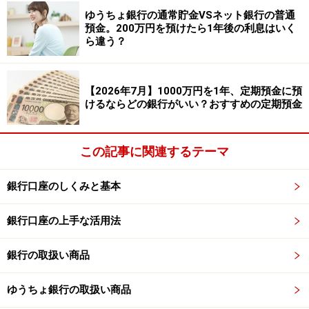
2022年11月現在、主に次の銀行で、宝くじ付き定期預金
ゆうちょ銀行の通常貯金VSネット銀行の普通
の取り扱いがあります。
預金。200万円を預けたら1年後の利息はいく
ら違う？
【取扱銀行】
スルガ銀行ドリームダイレクト支店／ジャンボ宝く
【2026年7月】1000万円を1年、定期預金に預
けるならどの銀行がいい？おすすめの定期預金
じ付き定期預金
瀬戸信用金庫せとしんインターネット支店／宝くじ
付き定期預金「ゆめ紀行」
この記事に関連するテーマ
香川銀行セルフうどん支店／宝くじトッピング定期
銀行口座のしくみと基本
預金
大阪シティ信用金庫夢ふくらむ支店／宝くじつき定
銀行口座の上手な活用法
期預金「夢ジャンボ」
銀行の取扱い商品
預入金額や、もらえる宝くじの枚数は、それぞれ違いま
ゆうちょ銀行の取扱い商品
すのでホームページなどを参考にしてみましょう。