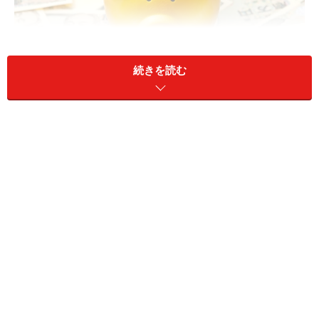
続きを読む
宝くじ付き定期預金の注意点とは？ どの銀行が有利？
A：宝くじを買わなくても、夢を託せます。
受け取れる利息や入出金手数料は注意が必
要です
年末が近づいてくると、宝くじに夢を託したいと思う人
もいると思います。宝くじを買うお金をかけることな
く、宝くじに夢を託したい！人は、宝くじ付き定期預金
を検討してみましょう。