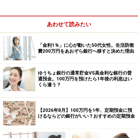
あわせて読みたい
「金利1％」に心が動いた50代女性。生活防衛
費200万円をあおぞら銀行へ移すと決めた理由
ゆうちょ銀行の通常貯金VS高金利な銀行の普
通預金。100万円を預けたら1年後の利息はい
くら違う？
宝くじ付き定期預金は、一定の金額を定期預金として預
【2026年8月】100万円を1年、定期預金に預
金することで、決められた枚数の宝くじをもらうことが
けるならどの銀行がいい？おすすめの定期預金
できます。預金保険制度の対象になりますので、預金者
1人当たり、1金融機関ごとに合算され、元本1000万円ま