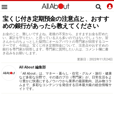
宝くじ付き定期預金の注意点と、おすす
めの銀行があったら教えてください
お金のこと、難しいですよね。老後の不安から、ますますお金を貯めた
い、家計を守りたい、と思っている人も多いのではないでしょうか。皆
さんからのちょっとした疑問にオールアバウトの専門家が回答するコー
ナーです。今回は、宝くじ付き定期預金について、注意点やおすすめの
銀行を専門家が回答します。専門家に質問したい人は、コメント欄に書
き込みをお願いします。
更新日：
2022年11月24日
All About 編集部
「All About」は、マネー・暮らし・住宅・グルメ・旅行・健康
など多彩な分野で、その道のプロ（専門家）が、日常生活をよ
り豊かに快適にするノウハウから業界の最新動向、読み物コラ
ムまで、多彩なコンテンツを発信する日本最大級の総合情報サ
イトです。