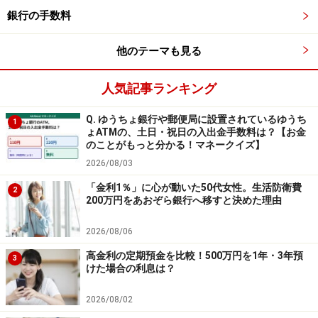
銀行の手数料
例えば、スルガ銀行ドリームダイレクト支店／ジャンボ
宝くじ付き定期預金の場合、100万円の預け入れをする
他のテーマも見る
と、3年間の預け入れで、合計30枚（10枚×3年間）の宝
人気記事ランキング
くじをもらえることになります。
Q. ゆうちょ銀行や郵便局に設置されているゆうち
1
さらに、スルガ銀行は、「連番」「バラ」「連番とバラ
ょATMの、土日・祝日の入出金手数料は？【お金
のことがもっと分かる！マネークイズ】
の組み合わせ」から選ぶことがきます。
2026/08/03
「金利1％」に心が動いた50代女性。生活防衛費
「連番」「バラ」を10枚もらえば、最低でも300円は当
2
200万円をあおぞら銀行へ移すと決めた理由
選します。現在の都市銀行定期預金の金利年0.002％の都
市銀行定期預金に300万円を1年預けたとしても60円（税
2026/08/06
引き前）なので、同じ金額を宝くじつき定期預金に預金
高金利の定期預金を比較！500万円を1年・3年預
3
して連番で10枚もらえた場合は、お得になります。
けた場合の利息は？
2026/08/02
宝くじ付き定期預金は、わざわざ自分で宝くじを買わな