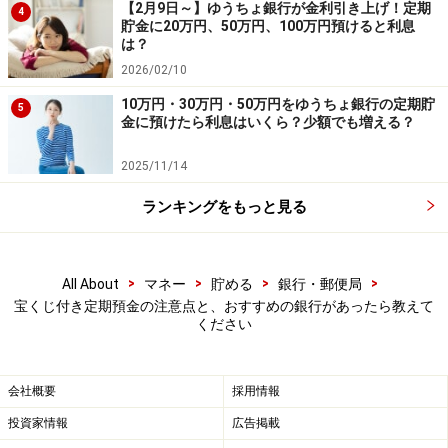
【2月9日～】ゆうちょ銀行が金利引き上げ！定期
くても、宝くじに夢を託すことができるので、お得感が
4
貯金に20万円、50万円、100万円預けると利息
あると思います。
は？
2026/02/10
ここまでは、宝くじ定期預金の魅力を解説してきました
10万円・30万円・50万円をゆうちょ銀行の定期貯
5
金に預けたら利息はいくら？少額でも増える？
が、デメリット（注意点）もあります。
2025/11/14
これらの銀行を、日頃メインに利用していない人は、満
ランキングをもっと見る
期金や当選金を引き出すときに、自分がメインに利用す
る銀行（他行あて）に送金することになると思います。
その際の振込手数料には注意が必要です。
>
>
>
>
All About
マネー
貯める
銀行・郵便局
宝くじ付き定期預金の注意点と、おすすめの銀行があったら教えて
例えばスルガ銀行の場合、ATMから3万円以上、他行あ
ください
てに送金する際の手数料は、現在550円ですが、2023年1
月16日からは660円（税込）が必要になります。インタ
会社概要
採用情報
ーネットバンキングの場合ですと330円（税込）。ま
投資家情報
広告掲載
た、スルガ銀行に預金（入金）するときは、次に挙げる