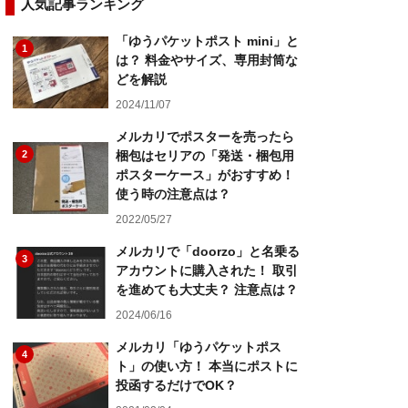
人気記事ランキング
「ゆうパケットポスト mini」と
1
は？ 料金やサイズ、専用封筒な
どを解説
2024/11/07
メルカリでポスターを売ったら
2
梱包はセリアの「発送・梱包用
ポスターケース」がおすすめ！
使う時の注意点は？
2022/05/27
メルカリで「doorzo」と名乗る
3
アカウントに購入された！ 取引
を進めても大丈夫？ 注意点は？
2024/06/16
メルカリ「ゆうパケットポス
4
ト」の使い方！ 本当にポストに
投函するだけでOK？