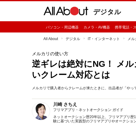
デジタル
パソコン・周辺機器
カメラ・AV機器
携帯電話・
All About
デジタル
IT・インターネット
メル
メルカリの使い方
逆ギレは絶対にNG！ メ
いクレーム対応とは
メルカリで購入者からクレームが来たときに、出品者が「やっ
川崎 さちえ
フリマアプリ・ネットオークション ガイド
ネットオークション歴20年以上、フリマアプリ歴
験に基づいた実践型のフリマアプリやオークショ