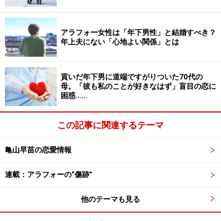
と。だけど娘に嫉妬して寂しいなんて言えないでしょう
から、ストレスがたまっているのかもと想像しました」
アラフォー女性は「年下男性」と結婚すべき？
年上夫にない「心地よい関係」とは
甘ったれてるんじゃないと一喝したいところだが、リナ
さんはそうはしなかった。夫の気持ちを思いやったの
貢いだ年下男に道端ですがりついた70代の
だ。
母。「彼も私のことが好きなはず」盲目の恋に
困惑……
素直になればいいのに……
この記事に関連するテーマ
ただ、そこでストレートに夫に優しくする選択肢はなか
亀山早苗の恋愛情報
った。
連載：アラフォーの“傷跡”
「私は大人同士として夫と歩んでいきたい。夫を長男の
ように扱うのは嫌だったんです。うちの母と父が、母と
他のテーマも見る
息子のような関係だったので、ああいう風にはなるまい