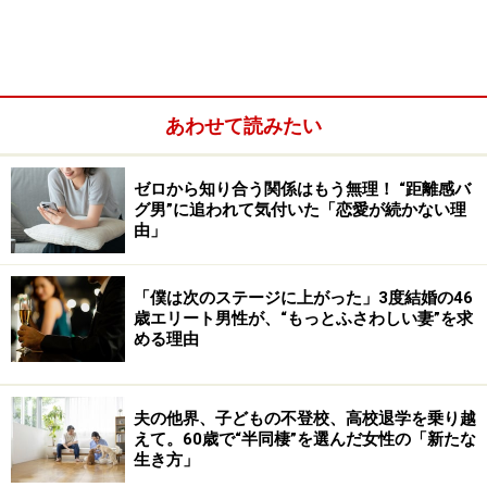
をみる感じではなくなってきたんです」
あわせて読みたい
ゼロから知り合う関係はもう無理！ “距離感バ
グ男”に追われて気付いた「恋愛が続かない理
由」
「僕は次のステージに上がった」3度結婚の46
歳エリート男性が、“もっとふさわしい妻”を求
める理由
何かおかしいと思っていたリナさん、つい先日、夫がお
夫の他界、子どもの不登校、高校退学を乗り越
えて。60歳で“半同棲”を選んだ女性の「新たな
むつを替えているとき、ぶつぶつと独り言を言っている
生き方」
のを聞いてしまった。夫はリナさんがいないと思ってい