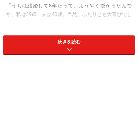
「うちは結婚して8年たって、ようやく授かったんで
す。私は39歳、夫は40歳。当然、ふたりとも大喜びでし
た」
そう言うのはリナさんだ。現在、生まれた娘は生後7カ
続きを読む
月になる。「食べちゃいたいほどかわいい。この子のた
めなら何でもできる」とリナさんは相好を崩す。
今は育休中のリナさんが主に娘のめんどうをみている
が、コロナ禍で週2日程度の勤務になっている夫も、極
力、育児に家事にとがんばっていた。
「ところがここ2カ月くらいでしょうか、夫の様子が微
妙でして（笑）。前は競っておむつを替えたりしていた
のに、今は私の手が塞がっていればやる、という感じ。
決して冷たいわけではないんだけど、率先してめんどう