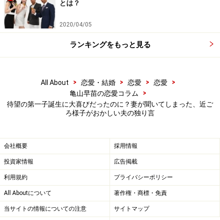
さい男女の概念にとらわれた人ではないはずだ』とも言
とは？
いました。逆にそれがプレッシャーになってしまったの
2020/04/05
か、実際にめんどうをみてもらえないことがショックだ
ったのか、それ以来、夫は何かといじけるようになった
ランキングをもっと見る
んです」
>
>
>
>
All About
恋愛・結婚
恋愛
恋愛
最近は離乳食作りが楽しくてたまらないとリナさんは言
>
亀山早苗の恋愛コラム
う。だが夫は「オレの食事もそのくらい手をかけてくれ
待望の第一子誕生に大喜びだったのに？妻が聞いてしまった、近ご
ればな……」とつぶやく。それが彼女をイラッとさせるこ
ろ様子がおかしい夫の独り言
とが増えてきた。
会社概要
採用情報
「だから大人でしょってつい言ってしまう。すると夫は
投資家情報
広告掲載
またいじける。威張ったり怒ったりするタイプではない
利用規約
プライバシーポリシー
んですが、いったんいじけるとけっこう長くて（笑）。
All Aboutについて
著作権・商標・免責
どうして親目線になれないんだろう」
当サイトの情報についての注意
サイトマップ