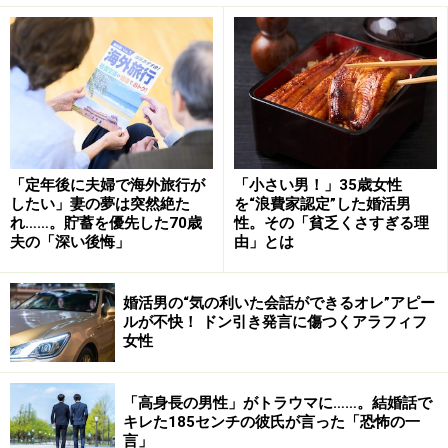
たようだ。
「キミはいいよね、いつだってママが駆けつけてくれて
甘やかしてくれて。オレだってママのこと、大好きなん
だよ。だけど最近、ママ、冷たいんだよね……そんなこと
をつぶやきながらおむつを替えているわけです。もうお
「定年後に夫婦で海外旅行が
「小さい男！」35歳女性
かしくてたまらなかった。だけどその後、あの言葉は夫
したい」妻の夢は突然絶た
を“浪費家認定”した婚活男
の本音なのかもしれないなと思ったんです」
れ……。貯蓄を優先した70歳
性。その「貧乏くさすぎる理
夫の「深い後悔」
由」とは
夫は大人だから、何があっても自分のことは自分ででき
る。だが、生まれたばかりの娘は自分が守るしかない。
婚活男の“気の利いた会話ができるオレ”アピー
ルが不快！ ドン引き発言に傷つくアラフィフ
それを重視したリナさんは、いついかなるときも娘から
女性
目を離さなかった。たとえ夫が話しかけてきても、目は
常に娘のことを見ていた。
「高身長の男性」がトラウマに……。結婚話で
キレた185センチの彼氏が言った「恐怖の一
「もしかしたら、夫は寂しかったのかもしれないな、
言」