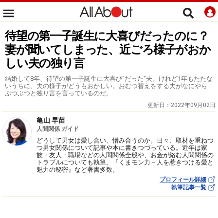
待望の第一子誕生に大喜びだったのに？
妻が聞いてしまった、近ごろ様子がおか
しい夫の独り言
結婚して8年、待望の第一子誕生に大喜び“だった”夫。けれど1年もたたな
いうちに、夫の様子がどうもおかしい。おむつ替えをする夫がなにやら
ぶつぶつと独り言を言っているのだ。
更新日：
2022年09月02日
亀山 早苗
人間関係 ガイド
どうして男女は愛し合い、憎み合うのか。日々、取材を重ねつ
つ男女関係について記事や本に書きつづっている。近年は家
族・友人・職場などの人間関係全般や、お金が絡む人間関係の
トラブルについても執筆。『くまモン力－人を惹きつける愛と
魅力の秘密』など著書多数。
プロフィール詳細
執筆記事一覧