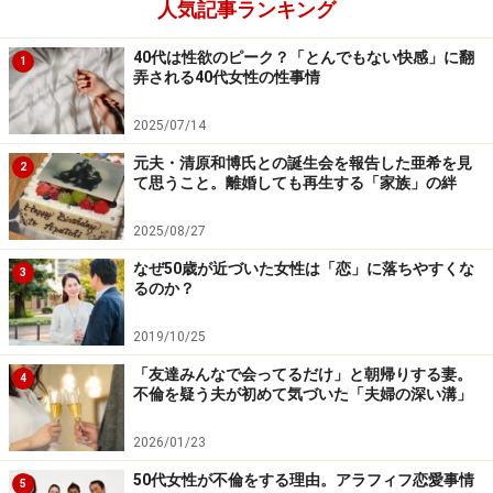
と思っていました。父は母に甘えているくせに居丈高に
人気記事ランキング
なる。依存しながら威張る最悪のパターンでした。だか
40代は性欲のピーク？「とんでもない快感」に翻
1
ら夫には大人としての自覚、パートナーとしての気持ち
弄される40代女性の性事情
を固めてほしかった」
2025/07/14
あるとき、夫にそんな話をしてみた。大人同士として素
元夫・清原和博氏との誕生会を報告した亜希を見
2
て思うこと。離婚しても再生する「家族」の絆
敵なパートナーシップを築きたい、昔ながらの夫婦関係
からは脱却したい。だから私を「ママ」と呼ばないでね
2025/08/27
と夫に言った。
なぜ50歳が近づいた女性は「恋」に落ちやすくな
3
るのか？
「すると夫は、『子どもがかわいいのはわかるけど、き
2019/10/25
みは僕の妻だよね』と言い出しました。育休中なんだか
「友達みんなで会ってるだけ」と朝帰りする妻。
ら、もっと夫である自分の世話をしてくれてもいいので
4
不倫を疑う夫が初めて気づいた「夫婦の深い溝」
はないか、と言いたかったようです。『まさかオレのめ
んどうをみろなんて言わないよね』と私が先回りしたの
2026/01/23
で、夫は何も言えなくなったみたいですが。夫に『古く
50代女性が不倫をする理由。アラフィフ恋愛事情
5