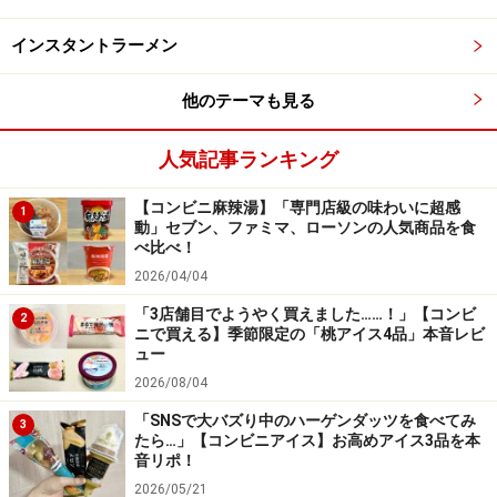
1つで2度おいしくて、ボリュームも満点！
インスタントラーメン
他のテーマも見る
クリームのおいしさが印象に残るのは、さすがローソン！
人気記事ランキング
プリン部分もティラミス部分も同じくらいの量があるの
で、食べごたえは満点！ カスタードプリンが主役と思い
【コンビニ麻辣湯】「専門店級の味わいに超感
1
動」セブン、ファミマ、ローソンの人気商品を食
つつ、実際にはティラミスのおいしさが印象に残り、ク
べ比べ！
リームのおいしさを大事にするローソンらしい味づくり
2026/04/04
だなあと感じました。ボリューム的にも、お値段的に
「3店舗目でようやく買えました……！」【コンビ
2
も、ご褒美的な位置づけで楽しんでいただけるスイーツ
ニで買える】季節限定の「桃アイス4品」本音レビ
ュー
です。
2026/08/04
＜ほかのコンビニスイーツ記事＞
「SNSで大バズり中のハーゲンダッツを食べてみ
3
たら…」【コンビニアイス】お高めアイス3品を本
かわいい「ピカチュウのフラッペ」がファミマに登場！
音リポ！
初夏にぴったりのパイナップルフレーバー
2026/05/21