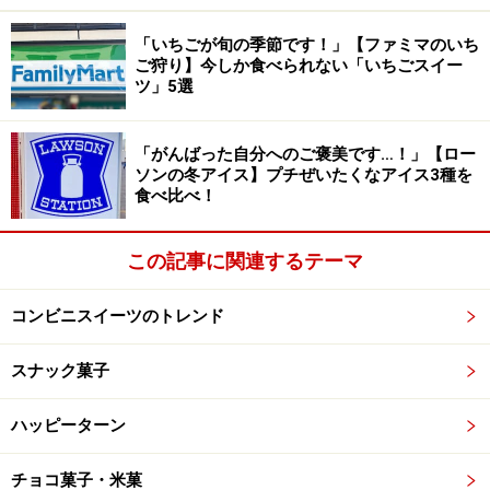
下のプリンはやや固めの食感で、たまごの風味をしっか
「いちごが旬の季節です！」【ファミマのいち
ご狩り】今しか食べられない「いちごスイー
り感じられる仕立て。上のティラミスがやわらかな口ど
ツ」5選
けなので食感のコントラストが際立ち、プリン単体のお
いしさもしっかりと味わえます。
「がんばった自分へのご褒美です…！」【ロー
ソンの冬アイス】プチぜいたくなアイス3種を
食べ比べ！
この記事に関連するテーマ
コンビニスイーツのトレンド
スナック菓子
ハッピーターン
チョコ菓子・米菓