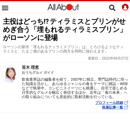
主役はどっち!? ティラミスとプリンがせ
めぎ合う「埋もれるティラミスプリン」
がローソンに登場
ローソンの新作「埋もれるティラミスプリン」は、とろけるようなティ
ラミスと、たまご感のあるプリンの両方を同時に味わえます。
更新日：
2022年06月27日
笹木 理恵
おうちグルメ ガイド
飲食業界誌の編集者を経て、2007年に独立。専門誌時代に培っ
た知識を活かし、あらゆるジャンルの食をテーマに雑誌・WEB
などで執筆中。コンビニスイーツにも精通し、自宅で楽しめる
日常的なグルメを幅広く発信するほか、近年は「食の未来」へ
の取り組みについても意欲的に取材活動を行っている。
プロフィール詳細
執筆記事一覧