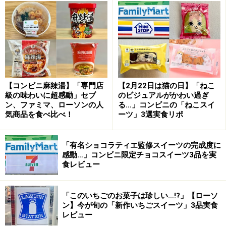
コーヒーやココアパウダーのほろ苦さがアクセントに
プリンを覆うようにクリームがのっていて、まさにこれ
は「埋もれた」状態！ ティラミスの部分は、マスカルポ
ーネクリーム、コーヒーシロップを染み込ませた生地、
ホイップクリームという構成で、たっぷりのクリームに
【コンビニ麻辣湯】「専門店
【2月22日は猫の日】「ねこ
級の味わいに超感動」セブ
のビジュアルがかわい過ぎ
生地が挟まれているのでとろけるような口どけです。コ
ン、ファミマ、ローソンの人
る…」コンビニの「ねこスイ
ーヒーのほろ苦さとチーズの風味が混ざり合い、コクの
気商品を食べ比べ！
ーツ」3選実食リポ
ある味わいです。
「有名ショコラティエ監修スイーツの完成度に
感動…」コンビニ限定チョコスイーツ3品を実
食レビュー
カスタードプリンは“たまご感”がしっかり
「このいちごのお菓子は珍しい…!?」【ローソ
ン】今が旬の「新作いちごスイーツ」3品実食
プリンがしっかりとした食感なので、ティラミスと混ざりす
レビュー
ぎることなく堪能できます