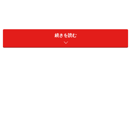
続きを読む
プリンを覆いつくすほどのティラミス！
クリーム好きが歓喜するビジュアル！
プレミアムエッグを使用したこだわりのプリンを覆いつ
くすように、クリームがこんもりと！ かなり深くスプー