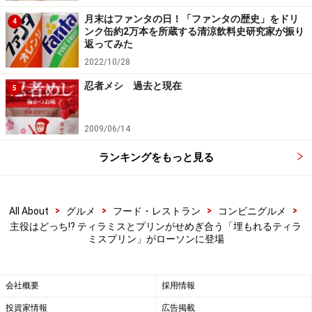
月末はファンタの日！「ファンタの歴史」をドリ
※記事内容は執筆時点のものです。最新の内容をご確認くださ
4
ンク缶約2万本を所蔵する清涼飲料史研究家が振り
い。
返ってみた
※メニューや料金などのデータは、取材時または記事公開時点で
の内容です。
2022/10/28
忍者メシ 過去と現在
5
2009/06/14
ランキングをもっと見る
>
>
>
>
All About
グルメ
フード・レストラン
コンビニグルメ
主役はどっち!? ティラミスとプリンがせめぎ合う「埋もれるティラ
ミスプリン」がローソンに登場
会社概要
採用情報
投資家情報
広告掲載