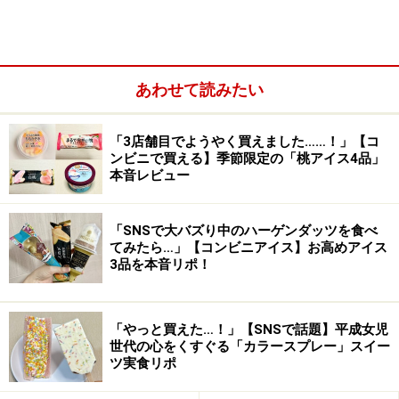
ンを入れないと、プリンに到達できない感じです。
まずは、とろける食感のティラミスを味わ
あわせて読みたい
って
「3店舗目でようやく買えました……！」【コ
ンビニで買える】季節限定の「桃アイス4品」
本音レビュー
「SNSで大バズり中のハーゲンダッツを食べ
てみたら…」【コンビニアイス】お高めアイス
3品を本音リポ！
「やっと買えた…！」【SNSで話題】平成女児
世代の心をくすぐる「カラースプレー」スイー
ツ実食リポ