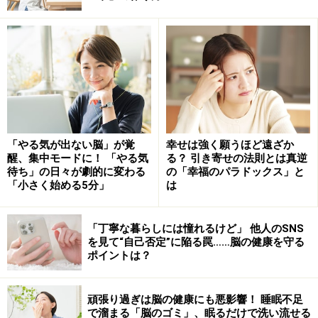
ラムゼイ・ハント症候群の原因……ウイルス
感染による帯状疱疹の一種
「ラムゼイ・ハント症候群」という病名は、1907年にア
メリカ・ニューヨークのコーネル大学医学校の医師ジェ
ームス・ラムゼイ・ハント（James Ramsay Hunt）が、
Journal of Nervous and Mental Diseaseという学術誌に報
「やる気が出ない脳」が覚
幸せは強く願うほど遠ざか
告したのが最初であることに由来しています。少し短く
醒、集中モードに！ 「やる気
る？ 引き寄せの法則とは真逆
待ち」の日々が劇的に変わる
の「幸福のパラドックス」と
して「ハント症候群」と呼ばれることもありますが、ま
「小さく始める5分」
は
ったく別の「トロサ・ハント症候群」（E・トロサとW・
E・ハントが最初に報告）という病気も知られているの
「丁寧な暮らしには憧れるけど」 他人のSNS
で、正確に区別するためには「ラムゼイ・ハント症候
を見て“自己否定”に陥る罠……脳の健康を守る
群」と呼ぶ方が好ましいでしょう。
ポイントは？
みなさんは、「みずぼうそう（水疱瘡、水痘）」や「帯
頑張り過ぎは脳の健康にも悪影響！ 睡眠不足
で溜まる「脳のゴミ」、眠るだけで洗い流せる
状疱疹（たいじょうほうしん）」という病気は何となく