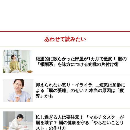
あわせて読みたい
絶望的に散らかった部屋が1カ月で激変！ 脳の
「報酬系」を味方につける究極の片付け術
抑えられない怒り・イライラ……短気は加齢に
よる「脳の萎縮」のせい？ 本当の原因は「疲
弊」かも
顔面神経麻痺を生じる病気は多数ありますが、そのうち
の一つが「ラムゼイ・ハント症候群」で、全体の10％く
らいを占めています。
忙し過ぎる人は要注意！ 「マルチタスク」が
脳を壊す？ 脳の健康を守る「やらないことリ
スト」の作り方