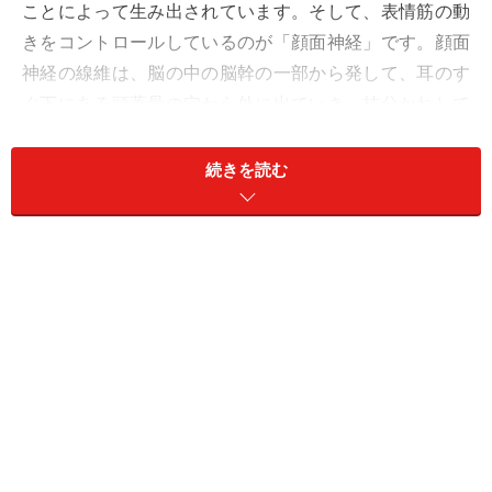
ことによって生み出されています。そして、表情筋の動
きをコントロールしているのが「顔面神経」です。顔面
神経の線維は、脳の中の脳幹の一部から発して、耳のす
ぐ下にある頭蓋骨の穴から外に出ていき、枝分かれして
頭から首にかけての各所にある表情筋に到達していま
す。顔面神経は、別名「第7脳神経」とも呼ばれます。
続きを読む
この顔面神経が何らかの原因でうまく働かなくなると、
私たちは表情筋をコントロールすることができず、顔の
表情を作り出すことができなくなります。顔面神経は左
右一対あり、それぞれ左右の表情筋をコントロールして
いるので、左の顔面神経がダメージを受けると顔の左半
分の表情が出せなくなり、右の顔面神経がダメージを受
けると右半分の表情が出せなくなります。このような状
態を「顔面神経麻痺（がんめんしんけいまひ）」と言い
ます。