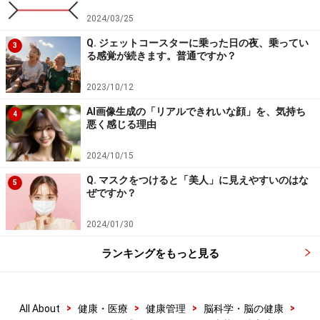
れ、ストレスなどにより免疫力が低下したときに、この
2024/03/25
潜んでいたウイルスがここぞとばかりに再活性化して、
Q. ジェットコースターに乗った日の夜、乗ってい
3
痛みを伴う赤い発疹や水ぶくれが帯状にできるのが、
る感覚が続きます。普通ですか？
「帯状疱疹」です。
2023/10/12
AI画像生成の「リアルできれいな顔」を、気持ち
帯状疱疹が耳にでたケースは、とくに「耳性帯状疱疹」
4
悪く感じる理由
と呼ばれ、難聴・めまいや耳周囲の水ぶくれ、顔面の麻
痺などを伴います。これこそがラムゼイ・ハント症候群
2024/10/15
です。つまり、ラムゼイ・ハント症候群は、帯状疱疹の
Q. マスクをつけると「美人」に見えやすいのはな
5
ぜですか？
一種なのです。
2024/01/30
ですから、みずぼうそうに罹ったことのある人は、どの
ランキングをもっと見る
年代の人でもラムゼイ・ハント症候群を発症する可能性
があるということです。ただし、実際に、ラムゼイ・ハ
ント症候群を発症する人は、人口10万人あたり約5人と
>
>
>
>
All About
健康・医療
健康管理
脳科学・脳の健康
少ないです。