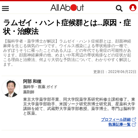
ラムゼイ・ハント症候群とは…原因・症
状・治療法
【脳科学者・薬学博士が解説】ラムゼイ・ハント症候群とは、顔面神経
麻痺を生じる病気の一つです。ウイルス感染による帯状疱疹の一種で、
みずぼうそうに罹ったことのある人は、どの年代でも発症の可能性があ
ります。顔面神経麻痺の他、めまいや耳周辺の帯状疱疹などの症状が起
こる理由と治療法、何より大切な予防法について、わかりやすく解説し
ます。
更新日：
2022年06月22日
阿部 和穂
脳科学・医薬 ガイド
薬剤師
東京大学薬学部卒業、同大学院薬学系研究科修士課程修了。東
京大学薬学部助手、米国ソーク研究所博士研究員、星薬科大学
講師を経て、武蔵野大学薬学部教授。薬学博士。専門は脳科学
と医薬。
プロフィール詳細
執筆記事一覧