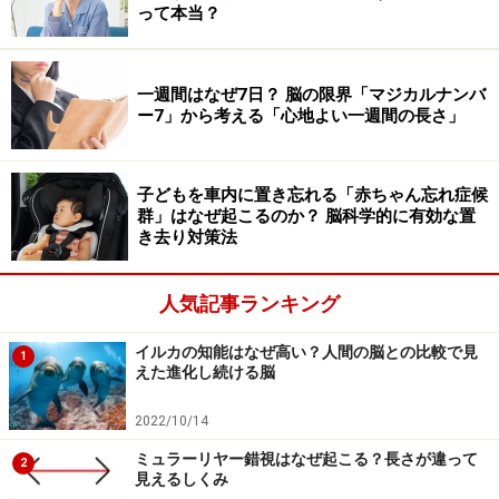
って本当？
知っているかと思いますが、ラムゼイ・ハント症候群
は、その仲間です。水痘・帯状疱疹ウイルス（varicella
zoster virus、略してVZV）の感染によって起こります。
一週間はなぜ7日？ 脳の限界「マジカルナンバ
ー7」から考える「心地よい一週間の長さ」
幼い子供のころに、VZVに初めて感染し、発熱や全身に
水ぶくれができるのが「みずぼうそう」で、みなさんの
子どもを車内に置き忘れる「赤ちゃん忘れ症候
中にも罹ったことがあるという方もいらっしゃるでしょ
群」はなぜ起こるのか？ 脳科学的に有効な置
き去り対策法
う。健康なお子さんであれば、時間経過とともに全身に
できた水ぶくれはかさぶたへと変化し、VZVに対する免
人気記事ランキング
疫が獲得されて、自然に症状は治まります。
イルカの知能はなぜ高い？人間の脳との比較で見
1
しかし、一度VZVに感染すると、症状の上では完治した
えた進化し続ける脳
ように見えたとしても、一部のVZVは体の中の神経節な
2022/10/14
どにひっそりと潜んでいます。健康で免疫力が高い状態
ミュラーリヤー錯視はなぜ起こる？長さが違って
を保つことができれば、このVZVは一生隠れたまま悪さ
2
見えるしくみ
をすることはないのですが、大人になって体調不良や疲