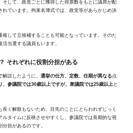
。そして、政党ごとに獲得した得票数をもとに議席が配
されています。拘束名簿式では、政党等があらかじめ決
重複して立候補することも可能となっています。そのた
復活当選する議員もいます。
？ それぞれに役割分担がある
で解説したように、
選挙の仕方、定数、任期が異なる
点
、参議院では30歳以上ですが、衆議院では25歳以上
と
も長く解散もないため、目先のことにとらわれずじっく
アルタイムに反映させやすくし、参議院では長期的な視
割分担があるのです。