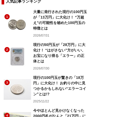
人気記事ランキング
大量に発行された現行の100円玉
1
が「13万円」に大化け！ “万超
え”の可能性を秘めた100円玉の
特徴とは
2026/07/31
現行の50円玉が「28万円」に大
2
化け！ “はがさない”方がいい、
お宝になり得る「エラー」の正
体とは
2026/07/30
現行の100円玉が驚きの「18万
3
円」に大化け！ お釣りの中に見
つかるかもしれない“エラーコイ
ン”とは!?
2025/11/22
今やほとんど見かけなくなった
4
2000円札がなんと「21万円」に