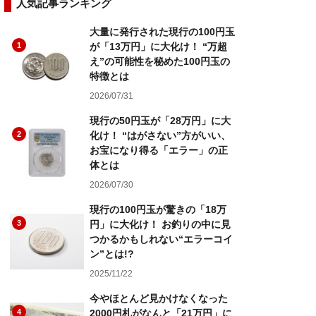
人気記事ランキング
大量に発行された現行の100円玉
1
が「13万円」に大化け！ “万超
え”の可能性を秘めた100円玉の
特徴とは
2026/07/31
現行の50円玉が「28万円」に大
2
化け！ “はがさない”方がいい、
お宝になり得る「エラー」の正
体とは
2026/07/30
現行の100円玉が驚きの「18万
3
円」に大化け！ お釣りの中に見
つかるかもしれない“エラーコイ
ン”とは!?
2025/11/22
今やほとんど見かけなくなった
4
2000円札がなんと「21万円」に