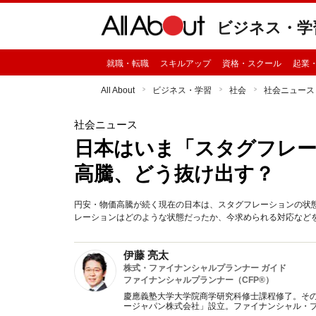
ビジネス・学
就職・転職
スキルアップ
資格・スクール
起業
All About
ビジネス・学習
社会
社会ニュース
社会ニュース
日本はいま「スタグフレー
高騰、どう抜け出す？
円安・物価高騰が続く現在の日本は、スタグフレーションの状態
レーションはどのような状態だったか、今求められる対応など
伊藤 亮太
株式・ファイナンシャルプランナー ガイド
ファイナンシャルプランナー（CFP®）
慶應義塾大学大学院商学研究科修士課程修了。そ
ージャパン株式会社」設立。ファイナンシャル・