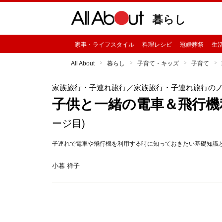
暮らし
家事・ライフスタイル
料理レシピ
冠婚葬祭
生
All About
暮らし
子育て・キッズ
子育て
家族旅行・子連れ旅行
／家族旅行・子連れ旅行の
子供と一緒の電車＆飛行機
ージ目)
子連れで電車や飛行機を利用する時に知っておきたい基礎知識
小暮 祥子