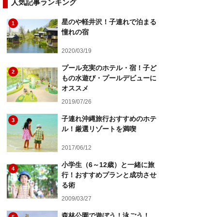
人気記事ランキング
星のや軽井沢！子連れで泊まる
1
憧れの宿
2020/03/19
プール充実のホテル・宿！子ど
2
もの水遊び・プールデビューに
オススメ
2019/07/26
子連れ沖縄旅行おすすめのホテ
3
ル！厳選リゾートを満喫
2017/06/12
小学生（6～12歳）と一緒に旅
4
行！おすすめプランと成功させ
る術
2009/03/27
森林公園で遊ぼう！泳ごう！