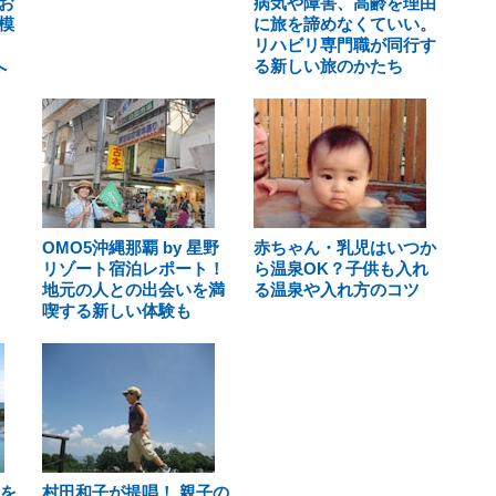
お
病気や障害、高齢を理由
模
に旅を諦めなくていい。
リハビリ専門職が同行す
へ
る新しい旅のかたち
OMO5沖縄那覇 by 星野
赤ちゃん・乳児はいつか
リゾート宿泊レポート！
ら温泉OK？子供も入れ
地元の人との出会いを満
る温泉や入れ方のコツ
喫する新しい体験も
行を
村田和子が提唱！ 親子の