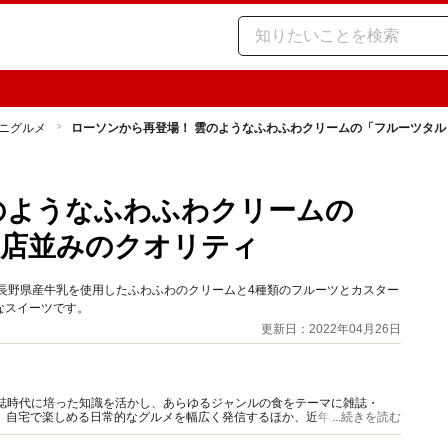
ニグルメ
ローソンから再登場！ 雲のようなふわふわクリームの「フルーツタ
のようなふわふわクリームの
門店並みのクオリティ
長野県産牛乳を使用したふわふわのクリームと4種類のフルーツとカスター
なスイーツです。
更新日：2022年04月26日
門誌時代に培った知識を活かし、あらゆるジャンルの食をテーマに雑誌・
、自宅で楽しめる日常的なグルメを幅広く発信するほか、近年は「食の未
...続きを読む
行っている。