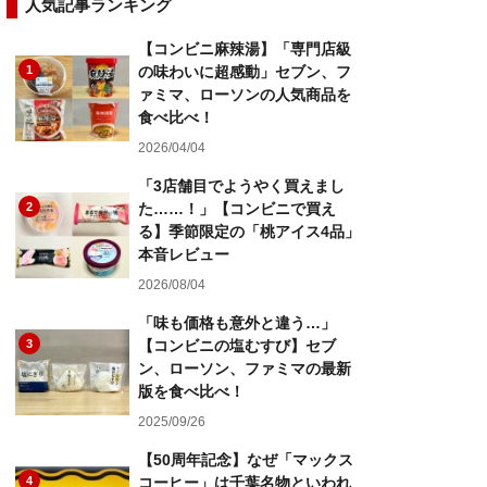
人気記事ランキング
【コンビニ麻辣湯】「専門店級
1
の味わいに超感動」セブン、フ
ァミマ、ローソンの人気商品を
食べ比べ！
2026/04/04
「3店舗目でようやく買えまし
2
た……！」【コンビニで買え
る】季節限定の「桃アイス4品」
本音レビュー
2026/08/04
「味も価格も意外と違う…」
3
【コンビニの塩むすび】セブ
ン、ローソン、ファミマの最新
版を食べ比べ！
2025/09/26
【50周年記念】なぜ「マックス
4
コーヒー」は千葉名物といわれ