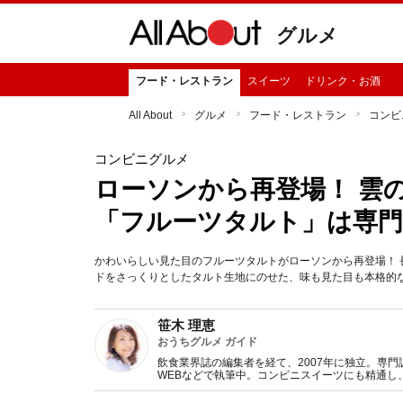
グルメ
フード・レストラン
スイーツ
ドリンク・お酒
All About
グルメ
フード・レストラン
コンビ
コンビニグルメ
ローソンから再登場！ 雲
「フルーツタルト」は専
かわいらしい見た目のフルーツタルトがローソンから再登場！ 
ドをさっくりとしたタルト生地にのせた、味も見た目も本格的
笹木 理恵
おうちグルメ ガイド
飲食業界誌の編集者を経て、2007年に独立。専
WEBなどで執筆中。コンビニスイーツにも精通し
来」への取り組みについても意欲的に取材活動を