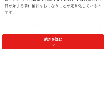
目が始まる前に補習をおこなうことが定番化しているの
です。
また、大量の課題が出されるのも特徴です。A3で両面印
刷された数学のプリントが何枚も出る高校もあれば、毎
週のように英単語の小テストがあるところもあります。
続きを読む
過度な指導という批判がある一方で、こうした方針は、
塾や予備校に通わせる必要がないので助かるという保護
者の歓迎の声があることも確かです。本当のところはど
うなのでしょうか。
生徒の受験マインドとの乖離がある、自称
進学校の進路指導