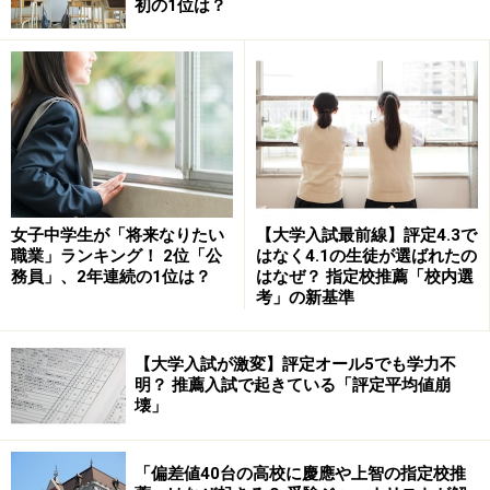
初の1位は？
こうした自称進学校では、文系私大志望の生徒にも、受
験に必要のない数学を履修させるといった、学習意欲と
進路指導との間におけるミスマッチも起こっています。
ある高校では、私立大学だけを受験する生徒にも出題傾
向の違う共通テストの過去問を解かせていて、生徒から
不満の声が出たそうです。国公立大学を受験する生徒の
モチベーションを下げないために、すでに推薦などで合
女子中学生が「将来なりたい
【大学入試最前線】評定4.3で
格して、もう共通テストを受験する必要がない生徒にも
職業」ランキング！ 2位「公
はなく4.1の生徒が選ばれたの
務員」、2年連続の1位は？
はなぜ？ 指定校推薦「校内選
受験を強制する高校も少なくありません。
考」の新基準
このように自称進学校では、生徒にとって無駄な補習や
【大学入試が激変】評定オール5でも学力不
進路指導が問題となっているケースが多くみられるので
明？ 推薦入試で起きている「評定平均値崩
す。
壊」
「偏差値40台の高校に慶應や上智の指定校推