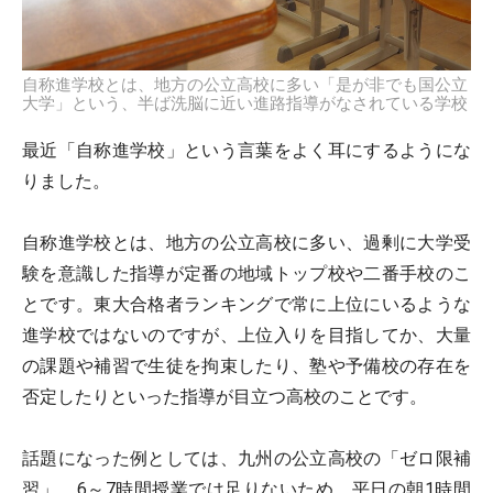
自称進学校とは、地方の公立高校に多い「是が非でも国公立
大学」という、半ば洗脳に近い進路指導がなされている学校
最近「自称進学校」という言葉をよく耳にするようにな
りました。
自称進学校とは、地方の公立高校に多い、過剰に大学受
験を意識した指導が定番の地域トップ校や二番手校のこ
とです。東大合格者ランキングで常に上位にいるような
進学校ではないのですが、上位入りを目指してか、大量
の課題や補習で生徒を拘束したり、塾や予備校の存在を
否定したりといった指導が目立つ高校のことです。
話題になった例としては、九州の公立高校の「ゼロ限補
習」。6～7時間授業では足りないため、平日の朝1時間