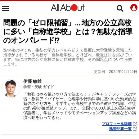
問題の「ゼロ限補習」… 地方の公立高校
に多い「自称進学校」とは？無駄な指導
のオンパレード!?
進学校の中でも、生徒の学力レベルを超えて過度に大学受験を意識した
指導がされている高校が「自称進学校」と呼ばれ、最近注目を浴びてい
ます。特に地方の公立高校に多い自称進学校。その問題点について考察
します。
更新日：
2022年05月09日
伊藤 敏雄
学習・受験 ガイド
「勉強はやる気とやり方で決まる！」がキャッチフレーズの学
習・教育アドバイザー。心理学や行動科学に基づいた効果的な
勉強のやり方を、小学生から高校生までの全教科で指導。生徒
の約9割が偏差値アップ。また、全国で5000人以上の高校生や
保護者に、学習メソッドやモチベーションアップ講座などの講
演活動を行ってきた。
プロフィール詳細
執筆記事一覧