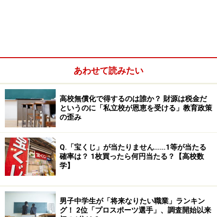
進学校の中でも生徒の半数以上が国公立大学を目指すよ
うな学校なら、極端な進路指導もそれほど問題にはなら
ないかもしれません。
しかし自称進学校の多くの先生は、国公立大学の合格実
あわせて読みたい
績をかせぐという目的のために、生徒が志望する地元の
私立大学ではなく、地方の国公立大学をすすめてきま
す。生徒の主体性よりも高校の合格実績が優先され、
高校無償化で得するのは誰か？ 財源は税金だ
というのに「私立校が恩恵を受ける」教育政策
「是が非でも国公立大学」という半ば洗脳に近い進路指
の歪み
導がなされているというわけです。
Q.「宝くじ」が当たりません……1等が当たる
特に問題なのは、上位1～3割程度の生徒しか国公立大学
確率は？ 1枚買ったら何円当たる？【高校数
学】
を目指さない高校です。「是が非でも国公立大学を目指
せ」という教師と「私立大学でもいい」と思っている生
徒のマインドの乖離が問題になっています。
男子中学生が「将来なりたい職業」ランキン
グ！ 2位「プロスポーツ選手」、調査開始以来