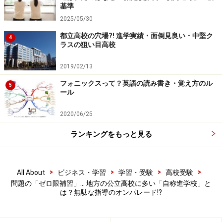
が12.6～29.9％となっていますが、私立大学では58.2％
基準
にも上ります。また、学部によっては8割以上が推薦で
2025/05/30
入学してくる私立大学もあります。
都立高校の穴場?! 進学実績・面倒見良い・中堅ク
4
ラスの狙い目高校
しかし自称進学校では、とにかく「一般選抜」で合格す
2019/02/13
ることが至上命令となっているのです。そのため、推薦
の指定校枠が極端に少ないか、あってもあえて使わない
フォニックスって？英語の読み書き・覚え方のル
5
ール
ことが定番です。
2020/06/25
総合型・学校推薦型選抜と一般選抜では、どちらが優秀
ランキングをもっと見る
な受験生が集まりやすいかは一概にはいえません。しか
し大学関係者の話では、一般選抜でも合格するような学
力が高い受験生は、総合型・学校推薦型選抜で合格して
>
>
>
>
All About
ビジネス・学習
学習・受験
高校受験
も入学後に好成績を維持する子が多いとされています。
問題の「ゼロ限補習」… 地方の公立高校に多い「自称進学校」と
は？無駄な指導のオンパレード!?
それでも難関大や理系の大学・学部ほど、総合型・学校
推薦型選抜ではなく、一般選抜で多くの学生を取る傾向