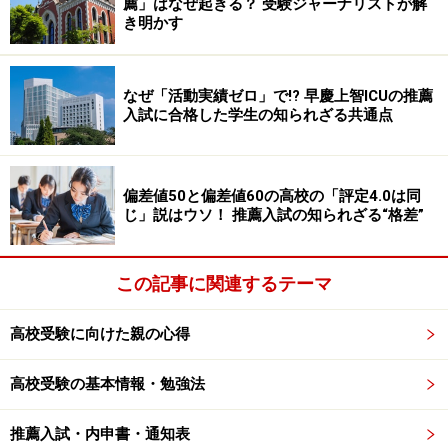
薦」はなぜ起きる？ 受験ジャーナリストが解
自称進学校では“オーバースペック”な教材
き明かす
を採用
また、自称進学校に共通しているのが、単語帳や参考
なぜ「活動実績ゼロ」で!? 早慶上智ICUの推薦
書・問題集などが生徒の学力レベルに合っていない、い
入試に合格した学生の知られざる共通点
わばオーバースペックな教材を採用している点。典型的
なのが、共通テスト対策のための単語帳です。
偏差値50と偏差値60の高校の「評定4.0は同
共通テストや地方の国立大学では、英語はそれほど難し
じ」説はウソ！ 推薦入試の知られざる“格差”
い単語は出題されず、必須となる英単語の量もそれほど
多くありません。しかし多くの自称進学校では、早稲田
この記事に関連するテーマ
や慶応など難関大で要求される単語量の単語帳を採用し
ているのです。
高校受験に向けた親の心得
また、表紙の色で難易度が分かれていて受験生なら誰も
高校受験の基本情報・勉強法
が知っている数学の有名な参考書についても、そもそも
推薦入試・内申書・通知表
自称進学校では発展・応用までの数学力を必要とする生