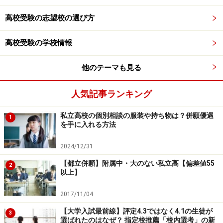
徒はそれほど多くないにも関わらず、オーバースペック
高校受験の志望校の選び方
な教材として問題となっています。基礎的な問題から中
堅私大、地方国立大、旧帝大レベルまで網羅されている
高校受験の学校情報
良い参考書ではありますが、自称進学校では結果的に解
くことができない問題の方が多くなってしまい、こなせ
他のテーマも見る
ない生徒が続出しているのです。
人気記事ランキング
生徒の学力や志望校に見合わないこのような指導では、
私立高校の個別相談の服装や持ち物は？併願優遇
1
時間を浪費するだけでなく、本番を直前にして自信を失
を手に入れる方法
うことにもつながりかねません。
2024/12/31
【都立併願】附属中・大のない私立高【偏差値55
2
以上】
自称進学校では「指定校枠」をあえて使わ
ない
2017/11/04
国公立大学では総合型・学校推薦型選抜で入学する生徒
【大学入試最前線】評定4.3ではなく4.1の生徒が
3
選ばれたのはなぜ？ 指定校推薦「校内選考」の新