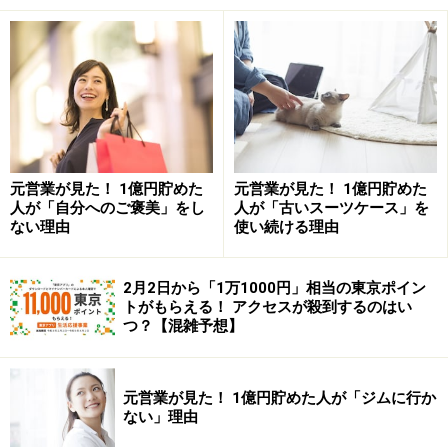
節約しようと努力することは重要ですが、過度に削ろう
としてもやはり限界がありますし、電気代をケチって体
調崩したら本末転倒です。それよりも、もっと家計全体
で無駄な支出がないかを見直した方が、より効果的だと
思います。
まず、収入と支出をしっかりと把握し、使途不明金の行
元営業が見た！ 1億円貯めた
元営業が見た！ 1億円貯めた
人が「自分へのご褒美」をし
人が「古いスーツケース」を
方をきちんと押さえること、これが大前提です。家計簿
ない理由
使い続ける理由
的なものを付けて、我が家はどの部分を削ればいいのか
を考えます。支出の多い少ないではなく、「どの項目で
2月2日から「1万1000円」相当の東京ポイン
あれば削っても大丈夫か」という視点で考えてみてくだ
トがもらえる！ アクセスが殺到するのはい
さい。どうしても削れない部分を無理して節約しようと
つ？【混雑予想】
すると、長続きしませんので。
元営業が見た！ 1億円貯めた人が「ジムに行か
次に、削減効果の大きい「通信費」や「保険料」を見直
ない」理由
してみてください。通信費は、料金プランの変更や格安