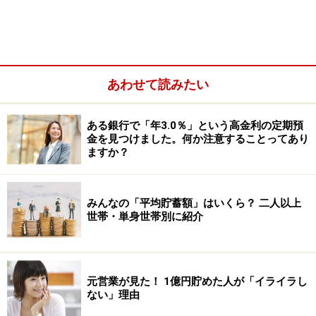
日本は自国でエネルギーをほぼ作れないため、残念なが
ら原油高に影響を受けざるを得ません。電気代を節約す
るにはワット数を下げる、電力会社との契約内容を見直
すといった方法がありますが、なかなか大きな節約効果
あわせて読みたい
を得るのは難しいといえます。
ある銀行で「年3.0％」という高金利の定期預
金を見つけました。何か注意することってあり
ますか？
みんなの「平均貯蓄額」はいくら？ 二人以上
世帯・単身世帯別に紹介
元営業が見た！ 1億円貯めた人が「イライラし
ない」理由