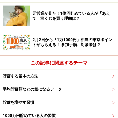
SIMに切り替えるだけで、毎月の支払額を簡単に下げる
ことができます。保険料についても、例えば死亡保障を
元営業が見た！1億円貯めている人が「あえ
て」宝くじを買う理由は？
得たい場合、終身保険や養老保険だと保険料が高くなり
ますが、掛け捨ての保険であれば保険料が安くなりま
す。また、医療保険に関しても、日額1万円掛けている
2月2日から「1万1000円」相当の東京ポイン
方もいらっしゃいますが、本当に必要かどうかを一度考
トがもらえる！ 参加手順、対象者は？
えてみましょう。
この記事に関連するテーマ
通信費や保険料は“固定支出”なので、一度見直せばその
後はずっと支出をおさえることができるので、とても効
貯蓄する基本の方法
率がいいですよね。電気代を節約する努力をしつつも、
まずはこういった効果的に節約できる項目から着手して
平均貯蓄額などの気になるデータ
みてはいかがでしょうか。
貯蓄を増やす習慣
※専門家に質問がある人はコメント欄に書き込みをお願
いします。
1000万円貯めている人の習慣