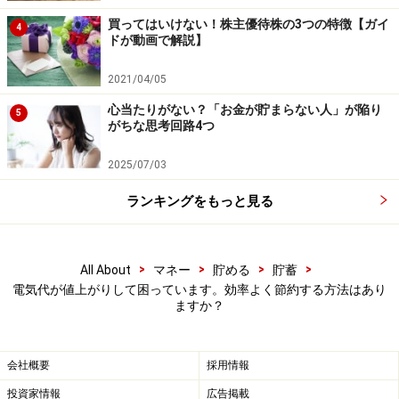
買ってはいけない！株主優待株の3つの特徴【ガイ
4
ドが動画で解説】
2021/04/05
心当たりがない？「お金が貯まらない人」が陥り
5
がちな思考回路4つ
2025/07/03
ランキングをもっと見る
>
>
>
>
All About
マネー
貯める
貯蓄
電気代が値上がりして困っています。効率よく節約する方法はあり
ますか？
会社概要
採用情報
投資家情報
広告掲載