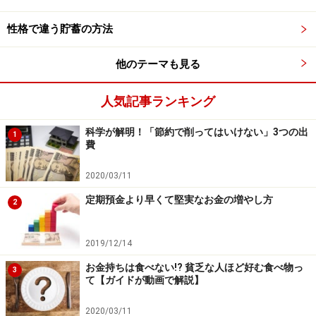
性格で違う貯蓄の方法
他のテーマも見る
※記事内容は執筆時点のものです。最新の内容をご確認くださ
い。
人気記事ランキング
本記事の内容は一般的な情報提供を目的としており、特定の金融
商品や投資行動を推奨するものではありません。
科学が解明！「節約で削ってはいけない」3つの出
投資や資産運用に関する最終的なご判断はご自身の責任において
1
費
行ってください。
掲載情報の正確性・完全性については十分に配慮しております
が、その内容を保証するものではなく、これに基づく損失・損害
2020/03/11
などについて当社は一切の責任を負いません。
最新の情報や詳細については、必ず各金融機関やサービス提供者
定期預金より早くて堅実なお金の増やし方
2
の公式情報をご確認ください。
【編集部からのお知らせ】
2019/12/14
・「家計」について、
アンケート（2026/8/31まで）
を実施
お金持ちは食べない!? 貧乏な人ほど好む食べ物っ
中です！
3
て【ガイドが動画で解説】
※抽選で20名にAmazonギフト券1000円分プレゼント
※謝礼付きの限定アンケートやモニター企画に参加が可能に
2020/03/11
なります