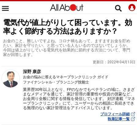
電気代が値上がりして困っています。効
率よく節約する方法はありますか？
お金のこと、難しいですよね。コロナ禍もあって、ますますお金を貯め
たい、家計を守りたい、と思っている人もいるのではないでしょうか。
今回は値上がりしている電気代を効果的に節約する方法について、専門
家が回答します。
更新日：
2022年04月13日
深野 康彦
お金の悩みに答えるマネープランクリニック ガイド
ファイナンシャル・プランニング技能士
業界歴30年以上となり、FPのなかでもベテランの域に。さまざ
まなメディアを通じて、家計管理の重要性や投資の啓蒙など、
お金周り全般に関する情報を発信しています。 好評連載『マネ
ープランクリニック』にて、ユーザーからの相談に長続きでき
る無理のない家計管理法をアドバイスしています。
プロフィール詳細
執筆記事一覧