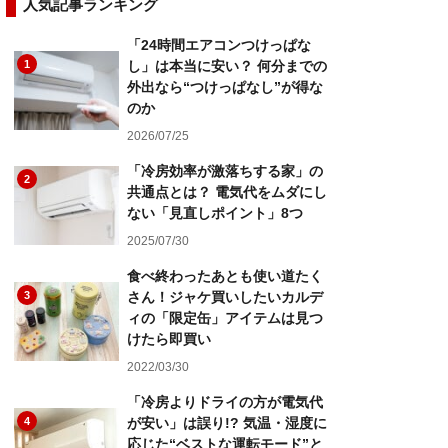
人気記事ランキング
「24時間エアコンつけっぱな
1
し」は本当に安い？ 何分までの
外出なら“つけっぱなし”が得な
のか
2026/07/25
「冷房効率が激落ちする家」の
2
共通点とは？ 電気代をムダにし
ない「見直しポイント」8つ
2025/07/30
食べ終わったあとも使い道たく
3
さん！ジャケ買いしたいカルデ
ィの「限定缶」アイテムは見つ
けたら即買い
2022/03/30
「冷房よりドライの方が電気代
4
が安い」は誤り!? 気温・湿度に
応じた“ベストな運転モード”と