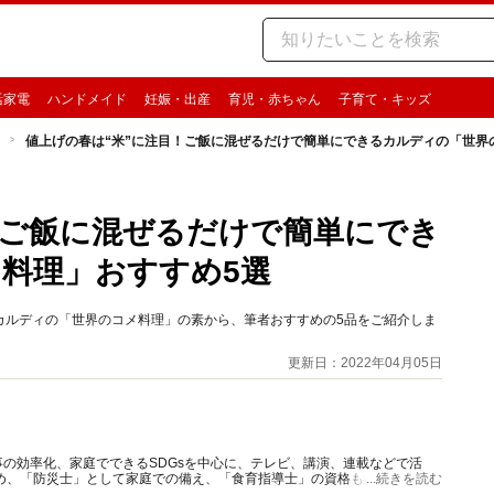
活家電
ハンドメイド
妊娠・出産
育児・赤ちゃん
子育て・キッズ
値上げの春は“米”に注目！ご飯に混ぜるだけで簡単にできるカルディの「世界
！ご飯に混ぜるだけで簡単にでき
料理」おすすめ5選
カルディの「世界のコメ料理」の素から、筆者おすすめの5品をご紹介しま
更新日：2022年04月05日
の効率化、家庭でできるSDGsを中心に、テレビ、講演、連載などで活
め、「防災士」として家庭での備え、「食育指導士」の資格も持ち食品ロ
...続きを読む