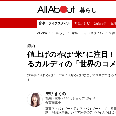
暮らし
家事・ライフスタイル
料理レシピ
冠婚葬祭
生
All About
暮らし
家事・ライフスタイル
節約
節約
値上げの春は“米”に注目
るカルディの「世界のコメ
炊飯器に入れるだけ、ご飯に混ぜるだけなどして簡単にできる
す。
矢野 きくの
節約・家事・100円ショップ ガイド
食育指導士
家事アドバイザー・節約アドバイザーとして、家事
動。 時短家事術、シニア家事のアドバイスをはじ