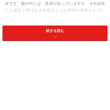
水です。脳の中には、血管が走っていますが、それ以外
にも脳室と呼ばれる洞窟のような空間が用意されてい
て、その中を脳脊髄液と呼ばれる無色透明な液体が流れ
ていて、酸素や栄養分が絶え間なく供給されています。
続きを読む
少しでも水分が減ってしまうと、脳が正常に機能しなく
なります。