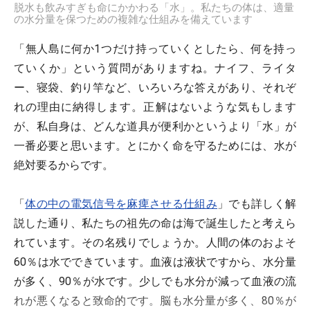
脱水も飲みすぎも命にかかわる「水」。私たちの体は、適量
の水分量を保つための複雑な仕組みを備えています
「無人島に何か1つだけ持っていくとしたら、何を持っ
ていくか」という質問がありますね。ナイフ、ライタ
ー、寝袋、釣り竿など、いろいろな答えがあり、それぞ
れの理由に納得します。正解はないような気もします
が、私自身は、どんな道具が便利かというより「水」が
一番必要と思います。とにかく命を守るためには、水が
絶対要るからです。
「
体の中の電気信号を麻痺させる仕組み
」でも詳しく解
説した通り、私たちの祖先の命は海で誕生したと考えら
れています。その名残りでしょうか。人間の体のおよそ
60％は水でできています。血液は液状ですから、水分量
が多く、90％が水です。少しでも水分が減って血液の流
れが悪くなると致命的です。脳も水分量が多く、80％が