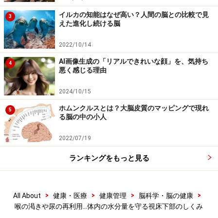
また、浸透圧とは「半透膜を隔てて濃度が違う2つの水
イルカの知能はなぜ高い？人間の脳との比較で見
3
えた進化し続ける脳
溶液があるときに、濃度を一定に保とうとして半透膜を
通って水分が移動する力」のことです。たとえば、野菜
2022/10/14
に塩を振りかけてもむと葉や茎がしんなりとやわらかく
AI画像生成の「リアルできれいな顔」を、気持ち
4
なります。いわゆる漬物です。細胞の外側の塩濃度を高
悪く感じる理由
くして細胞内の水分を外に出すという、まさに浸透圧を
2024/10/15
利用した料理法です。これと同じように、体液の水分量
ホムンクルスとは？大脳皮質のマッピングで現れ
が減って塩濃度が高くなると、浸透圧によって細胞内の
5
る脳の中の小人
水が外に出ようとします。つまり、脳のセンサーは浸透
圧が高くなったことを「水分が減った」と解釈するので
2022/07/19
す。浸透圧の変化を検出するセンサー分子の候補とし
ランキングをもっと見る
て、TRPV（Transient Receptor Potential Vanilloidの略）
チャネルが報告されています。
>
>
>
>
All About
健康・医療
健康管理
脳科学・脳の健康
喉の渇きや尿の再利用…体内の水分量を守る視床下部のしくみ