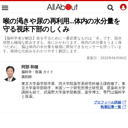
喉の渇きや尿の再利用…体内の水分量を
守る視床下部のしくみ
【脳科学者が解説】命を守るために一番必要なものは「水」です。脱水
状態も極端な飲みすぎも、命にかかわります。体内の水分量をうまく保
つために、脳は体内の水分量を敏感に察知できるセンサーを持っていま
す。複雑な仕組みをわかりやすく解説します。
更新日：
2022年06月06日
阿部 和穂
脳科学・医薬 ガイド
薬剤師
東京大学薬学部卒業、同大学院薬学系研究科修士課程修了。東
京大学薬学部助手、米国ソーク研究所博士研究員、星薬科大学
講師を経て、武蔵野大学薬学部教授。薬学博士。専門は脳科学
と医薬。
プロフィール詳細
執筆記事一覧