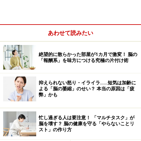
陸上に暮らしている私たちが、いつも必要な体の水分量
を保つためには、水を飲むなどして失われた分を補うと
あわせて読みたい
ともに、水分をできるだけ失わないように防ぐことが必
要です。そのために中心的役割を果たしているのは、間
絶望的に散らかった部屋が1カ月で激変！ 脳の
脳の視床下部です。今回は、視床下部が体液恒常性を維
「報酬系」を味方につける究極の片付け術
持する仕組みについて、わかりやすく解説します。
抑えられない怒り・イライラ……短気は加齢に
よる「脳の萎縮」のせい？ 本当の原因は「疲
水分量ではなく塩分濃度をチェック？ 水分
弊」かも
減少を察知できる脳のセンサー
体内の水分が減ってしまったときにそれを補うのに最も
忙し過ぎる人は要注意！ 「マルチタスク」が
簡単な方法は、水を飲むことですね。しかし、飲んだ水
脳を壊す？ 脳の健康を守る「やらないことリ
スト」の作り方
のすべてが体内に入るわけではありませんし、一部が胃
から腸へ移動して体内に吸収されて体のすみずみまで到