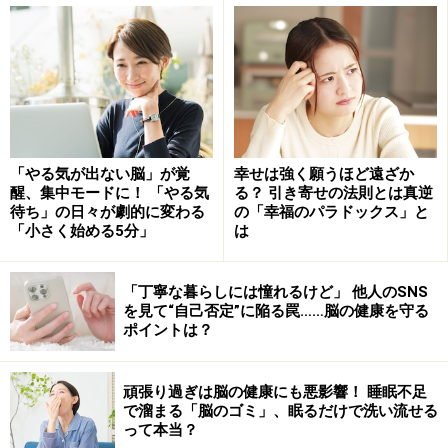
達するにはそれなりの時間がかかりますから、致命的な
状態になったときに慌てて水を飲んでも間に合いませ
ん。そのため、私たちの体には、わずな体内水分量の変
化でも、敏感に察知できるセンサーが脳の中に備わって
います。
「やる気が出ない脳」が覚
幸せは強く願うほど遠ざか
醒、集中モードに！ 「やる気
る？ 引き寄せの法則とは真逆
待ち」の日々が劇的に変わる
の「幸福のパラドックス」と
「小さく始める5分」
は
「丁寧な暮らしには憧れるけど」 他人のSNS
を見て“自己否定”に陥る罠……脳の健康を守る
ポイントは？
頑張り過ぎは脳の健康にも悪影響！ 睡眠不足
で溜まる「脳のゴミ」、眠るだけで洗い流せる
って本当？