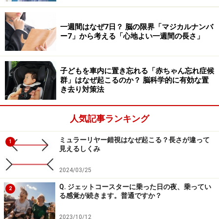
一週間はなぜ7日？ 脳の限界「マジカルナンバ
脳のセンサーは、水分そのものを測っているわけではあ
ー7」から考える「心地よい一週間の長さ」
りません。私たちの体液は、主にNa⁺を含む塩水ででき
ていますから、その塩分濃度と浸透圧を検出していま
す。
子どもを車内に置き忘れる「赤ちゃん忘れ症候
群」はなぜ起こるのか？ 脳科学的に有効な置
き去り対策法
コップに入った塩水があり、水が蒸発して液量が減った
ときには、塩分が濃くなりますね。それと同じように、
人気記事ランキング
脳のセンサーは、体液中のNa⁺濃度が上昇した時に「水
分が減った」と解釈するのです。体液中のNa⁺濃度の上
ミュラーリヤー錯視はなぜ起こる？長さが違って
1
見えるしくみ
昇を検出するセンサー分子の実体については、完全に解
明されていませんが、自然科学研究機構基礎生物学研究
2024/03/25
所の研究グループは、Na⁺を通す細胞膜上のイオンチャ
Q. ジェットコースターに乗った日の夜、乗ってい
2
ネルの一種であると提唱しています（Nature Neurosci 6:
る感覚が続きます。普通ですか？
511-512, 2002)。
2023/10/12