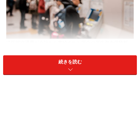
遠距離交通費が会社から支給された場合の厚生年金保険料
は？
続きを読む
A：厚生年金保険料は高くなります
そもそも厚生年金保険料とは、「標準報酬月額」（保険
料計算のための報酬区分）や「標準賞与額」（ボーナス
支給額の1000円未満を切り捨てた額）に保険料率をかけ
て計算します。「標準報酬月額」とは、毎年4・5・6月
の給与に、通勤手当、家族手当、残業手当などを含めて
計算します。