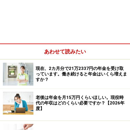
テレワークが可能な会社から、通勤のための交通費が支
給された場合には「標準報酬月額」を計算する際に上乗
せして計算します。相談者のように、毎月20万円の遠距
離交通費が支給される場合には「標準報酬月額」が上が
り、厚生年金保険料は高くなると思います。ただし、勤
あわせて読みたい
務形態によっては標準報酬月額に含まれない場合がある
ので、念のため総務・人事部などに確認してみてはいか
現在、2カ月分で21万2337円の年金を受け取
がでしょうか。
っています。働き続けると年金はいくら増えま
すか？
※年金プチ相談コーナーに取り上げてほしい質問がある
人はコメント欄に書き込みをお願いします。
老後は年金を月15万円くらいほしい。現役時
代の年収はどのくらい必要ですか？【2026年
度】
※記事内容は執筆時点のものです。最新の内容をご確認くださ
い。
本記事の内容は一般的な情報提供を目的としており、特定の金融