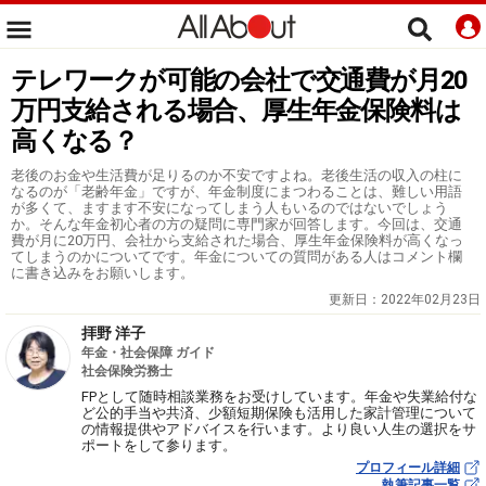
テレワークが可能の会社で交通費が月20
万円支給される場合、厚生年金保険料は
高くなる？
老後のお金や生活費が足りるのか不安ですよね。老後生活の収入の柱に
なるのが「老齢年金」ですが、年金制度にまつわることは、難しい用語
が多くて、ますます不安になってしまう人もいるのではないでしょう
か。そんな年金初心者の方の疑問に専門家が回答します。今回は、交通
費が月に20万円、会社から支給された場合、厚生年金保険料が高くなっ
てしまうのかについてです。年金についての質問がある人はコメント欄
に書き込みをお願いします。
更新日：
2022年02月23日
拝野 洋子
年金・社会保障 ガイド
社会保険労務士
FPとして随時相談業務をお受けしています。年金や失業給付な
ど公的手当や共済、少額短期保険も活用した家計管理について
の情報提供やアドバイスを行います。より良い人生の選択をサ
ポートをして参ります。
プロフィール詳細
執筆記事一覧