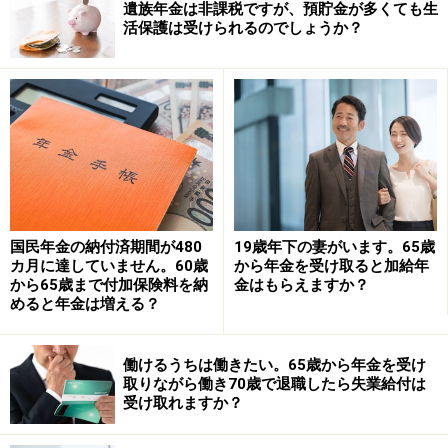
商品や投資行動を推奨するものではありません。
遺族年金は非課税ですが、預貯金が多くても生
投資や資産運用に関する最終的なご判断はご自身の責任において
活保護は受けられるのでしょうか？
行ってください。
掲載情報の正確性・完全性については十分に配慮しております
が、その内容を保証するものではなく、これに基づく損失・損害
などについて当社は一切の責任を負いません。
最新の情報や詳細については、必ず各金融機関やサービス提供者
の公式情報をご確認ください。
【編集部からのお知らせ】
・「家計」について、
アンケート（2026/8/31まで）
を実施
中です！
※抽選で20名にAmazonギフト券1000円分プレゼント
国民年金の納付済期間が480
19歳年下の妻がいます。65歳
※謝礼付きの限定アンケートやモニター企画に参加が可能に
カ月に達していません。60歳
から年金を受け取ると加給年
なります
から65歳まで付加保険料を納
金はもらえますか？
めると年金は増える？
働けるうちは働きたい。65歳から年金を受け
取りながら働き70歳で退職したら失業給付は
受け取れますか？