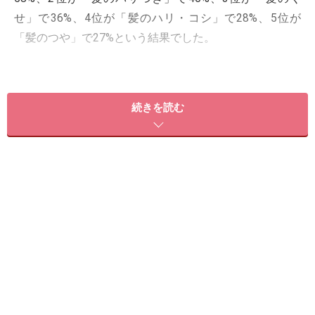
せ」で36%、4位が「髪のハリ・コシ」で28%、5位が
「髪のつや」で27%という結果でした。
もうまもなく45歳になる筆者自身も30代後半から白髪
に、40歳を過ぎた頃から髪のハリやコシの不足、うね
続きを読む
り、髪のパサつきなどに悩んできました。そして、思い
つく限りのアプローチを行ってきた経験をもとに、40・
50代の女性におすすめの冬の朝のヘアケア法についてス
テップ順にご紹介します。