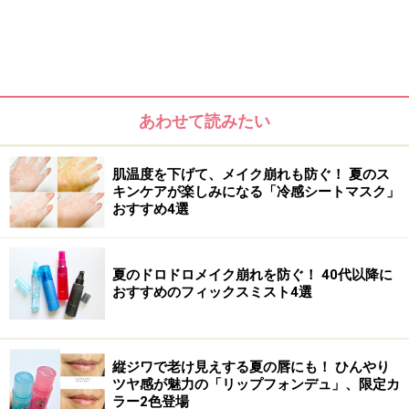
あわせて読みたい
朝のヘアケアが必要な理由
肌温度を下げて、メイク崩れも防ぐ！ 夏のス
40・50代の女性の髪悩み上位にランクインする「髪のパ
キンケアが楽しみになる「冷感シートマスク」
サつき」「髪のくせ」「髪のつや」に関してアプローチ
おすすめ4選
するには、朝のケアでブラッシングを取り入れることで
スタイリング前にある程度カバーしておくことが必要で
夏のドロドロメイク崩れを防ぐ！ 40代以降に
す。
おすすめのフィックスミスト4選
また、「白髪」や「抜け毛」、「髪のパサつき」なども
紫外線を防止することが予防に繋がります。以下、詳細
縦ジワで老け見えする夏の唇にも！ ひんやり
についてご紹介していきましょう。
ツヤ感が魅力の「リップフォンデュ」、限定カ
ラー2色登場