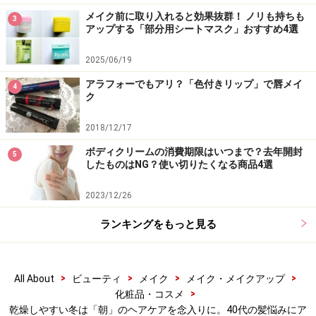
メイク前に取り入れると効果抜群！ ノリも持ちも
3
アップする「部分用シートマスク」おすすめ4選
2025/06/19
アラフォーでもアリ？「色付きリップ」で唇メイ
4
ク
2018/12/17
ボディクリームの消費期限はいつまで？去年開封
5
したものはNG？使い切りたくなる商品4選
2023/12/26
ランキングをもっと見る
>
>
>
>
All About
ビューティ
メイク
メイク・メイクアップ
>
化粧品・コスメ
乾燥しやすい冬は「朝」のヘアケアを念入りに。40代の髪悩みにア