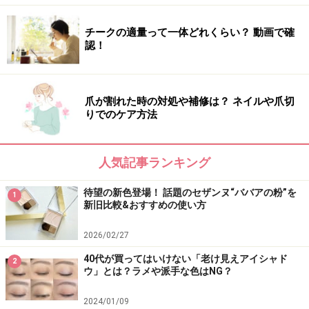
は？ー花王『くらしの研究』
チークの適量って一体どれくらい？ 動画で確
※記事内容は執筆時点のものです。最新の内容をご確認くださ
認！
い。
※個人の体質、また、誤った方法による実践に起因して肌荒れや
不調を引き起こす場合があります。実践の際には、必ず自身の体
質及び健康状態を十分に考慮し、正しい方法で行ってください。
爪が割れた時の対処や補修は？ ネイルや爪切
また、全ての方への有効性を保証するものではありません。
りでのケア方法
【編集部おすすめの購入サイト】
人気記事ランキング
Amazonで化粧品・コスメをチェック！
待望の新色登場！ 話題のセザンヌ“ババアの粉”を
1
新旧比較&おすすめの使い方
楽天市場で人気のコスメをチェック！
2026/02/27
40代が買ってはいけない「老け見えアイシャド
2
ウ」とは？ラメや派手な色はNG？
2024/01/09