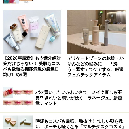
ヘアケア法1：髪にまとまりとツヤを出すブ
ラッシング
朝はスタイリング前にブラッシングをし、髪にまとまり
とツヤを出しましょう。髪の生え際から頭頂部に向かい
ブラッシングし、後頭部も同様に頭頂部に向かってブラ
【2026年最新】もう紫外線対
デリケートゾーンの乾燥・か
ッシングします。ぐるりと3周この工程を繰り返しまし
策だけじゃない！ 美肌もコス
ゆみなどの悩みに……「洗
ょう。
パも欲張る機能満載の厳選日
う・潤す」でケアする、厳選
焼け止め6選
フェムテックアイテム
それからツヤを出したい部分を重点的に撫でるようにブ
ラッシング。最後にスタイリングを意識して髪にまとま
パケ買いしたいかわいさで、メイク直しも不
要!? きれいと潤いが続く「ラネージュ」新感
りを出すようにブラッシングします。
覚ティント
■おすすめ商品：ラ・カスタ ヘッドスパブラシ DX
時短もコスパも最強、垢抜け！ 忙しい朝を救
い、ポーチも軽くなる「マルチタスクコスメ」