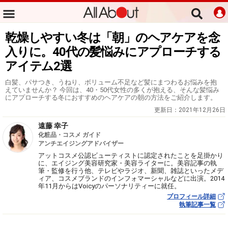
乾燥しやすい冬は「朝」のヘアケアを念
入りに。40代の髪悩みにアプローチする
アイテム2選
白髪、パサつき、うねり、ボリューム不足など髪にまつわるお悩みを抱
えていませんか？ 今回は、40・50代女性の多くが抱える、そんな髪悩み
にアプローチする冬におすすめのヘアケアの朝の方法をご紹介します。
更新日：
2021年12月26日
遠藤 幸子
化粧品・コスメ ガイド
アンチエイジングアドバイザー
アットコスメ公認ビューティストに認定されたことを足掛かり
に、エイジング美容研究家・美容ライターに。美容記事の執
筆・監修を行う他、テレビやラジオ、新聞、雑誌といったメデ
ィア、コスメブランドのインフォマーシャルなどに出演。2014
年11月からはVoicyのパーソナリティーに就任。
プロフィール詳細
執筆記事一覧