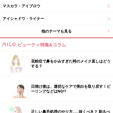
すくなるのでそういう意味でもUVケアは欠かせません。
マスカラ・アイブロウ
忙しい朝でもシューッと吹きかけるだけのスプレータイ
アイシャドウ・ライナー
プの日焼け止めなら時短でケアでき、手を汚すこともな
他のテーマも見る
いので面倒なく習慣にできます。髪だけでなく、頭皮に
もしっかりと吹きかけて未来の健やかな髪のために頭皮
ビューティ特集&コラム
環境を整えておきましょう。
■おすすめ商品：スプリナージュ UV シャワー
花粉症で鼻をかみすぎた時のメイク直しはどう
する？
日焼け後は、適切なケアで美白を取り戻す！ピ
比較的コンパクトなサイズで使い切りやすい、スプレータイ
ーリングなどはNG!?
プの日焼け止め
髪やボディに吹きかけて紫外線対策ができる、スプレー
タイプの日焼け止め。吹きかけた後に髪は手で整え、ボ
正しい鼻毛処理のやり方……抜くべき？ 剃るべ