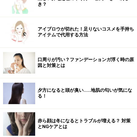
ディは手でのばせばムラになったり、白くなったりする
き？
こともありません。使用後に軋みやパサつきが出ず、ケ
ア効果が高いのも◎。
アイブロウが切れた！足りないコスメを手持ち
アイテムで代用する方法
DATA：「スプリナージュ UV シャワー」45g（74mL）
／税込1760円
口周りが汚い？ファンデーションガ浮く時の原
頭皮や髪にまつわるお悩みを改善するには根気よくケア
因と対策とは
を続けていくことが大切です。それだけに早めに取り組
むことで未来の健やかな髪を育む効果が期待できるとい
う予防にも繋がります。
夕方になると頭が臭い……地肌の匂いが気にな
る！
ぜひできることから早めに取り組み、習慣にしてくださ
い。
赤ら顔は冬になるとトラブルが増える？ 対策
とNGケアとは
※出典元：
読者17,436人の声 「髪にまつわる悩みごと」