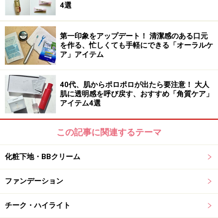
4選
オフィシャル ヘッドセラピストプロデュースのもと開発さ
れたヘアブラシ
第一印象をアップデート！ 清潔感のある口元
を作る、忙しくても手軽にできる「オーラルケ
ア」アイテム
「猪毛」「豚毛」「ナイロン毛」3つの素材の特徴を最
大限引き出すように、長さや配列にもこだわったヘアブ
ラシ。頭皮に心地良い刺激を与えてマッサージしなが
40代、肌からポロポロが出たら要注意！ 大人
肌に透明感を呼び戻す、おすすめ「角質ケア」
ら、髪の滑らかさアップも叶えてくれます。
アイテム4選
DATA：「ラ・カスタ ヘッドスパブラシ DX」／税込
この記事に関連するテーマ
5500円
化粧下地・BBクリーム
ヘアケア2：紫外線から頭皮や髪を守るケア
ファンデーション
紫外線対策は春夏だけという人が多いかもしれません
チーク・ハイライト
が、頭皮や髪が乾燥しやすい冬は紫外線の影響を受けや