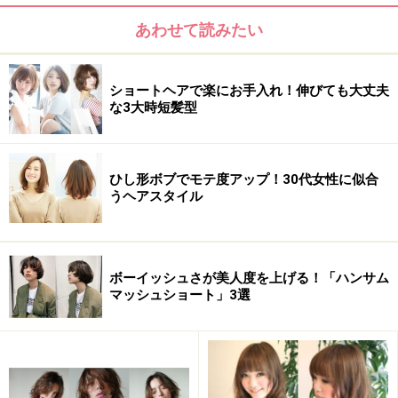
顔 型：三角・卵型・丸・ベース・面長・逆三角
あわせて読みたい
髪のクセ：なし
ショートヘアで楽にお手入れ！伸びても大丈夫
な3大時短髪型
おすすめ2：フェミニンパープルで個性的に
ひし形ボブでモテ度アップ！30代女性に似合
うヘアスタイル
ボーイッシュさが美人度を上げる！「ハンサム
マッシュショート」3選