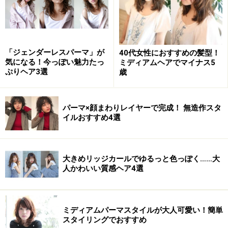
おすすめ2：フェミニンパープルで個性的に（画像提供：
bangs［バングス］）
「ジェンダーレスパーマ」が
40代女性におすすめの髪型！
気になる！今っぽい魅力たっ
ミディアムヘアでマイナス5
個性を出したい人におすすめなのがこちらのスタイル。
ぷりヘア3選
歳
人目を引く、暖色パープルがとてもきれいです。個性的
だけど、落ち着いた色のパープルのため意外と違和感は
パーマ×顔まわりレイヤーで完成！ 無造作スタ
ありません。顎下で切ったボブは外ハネにして、かわい
イルおすすめ4選
さを出すのがポイント。サイドの髪の毛を耳にかける
と、また違った印象を与えてくれます。
大きめリッジカールでゆるっと色っぽく……大
【このスタイルが似合う髪のタイプ】
人かわいい質感ヘア4選
髪 量：少ない～多い
髪 質：柔らかい～硬い
ミディアムパーマスタイルが大人可愛い！簡単
スタイリングでおすすめ
顔 型：三角・卵型・丸・ベース・面長・逆三角