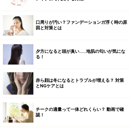
【編集部おすすめの購入サイト】
口周りが汚い？ファンデーションガ浮く時の原
因と対策とは
Amazonで人気のヘアケア用品をチェック！
楽天市場で人気のヘアケア用品をチェック！
夕方になると頭が臭い……地肌の匂いが気にな
る！
赤ら顔は冬になるとトラブルが増える？ 対策
とNGケアとは
チークの適量って一体どれくらい？ 動画で確
認！