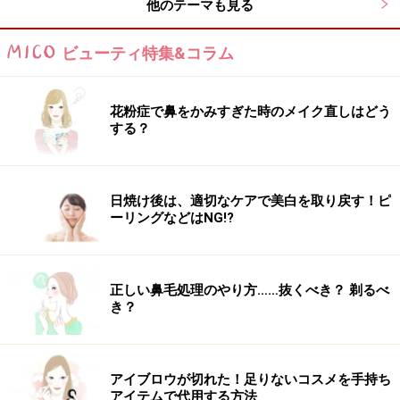
ゆるく巻くのがポイントです。あるいは思い切ってパー
他のテーマも見る
マをかけると毎日のスタイリングが楽になります。全体
ビューティ特集&コラム
的に抜け感のあるカラー＆スタイルです。
【このスタイルが似合う髪のタイプ】
花粉症で鼻をかみすぎた時のメイク直しはどう
する？
髪 量：普通
髪 質：硬い
日焼け後は、適切なケアで美白を取り戻す！ピ
顔 型：ベース
ーリングなどはNG!?
髪のクセ：なし
■関連記事
正しい鼻毛処理のやり方……抜くべき？ 剃るべ
き？
【暖色カラー】なら肌映え、髪映えも叶う！
※記事内容は執筆時点のものです。最新の内容をご確認くださ
アイブロウが切れた！足りないコスメを手持ち
い。
アイテムで代用する方法