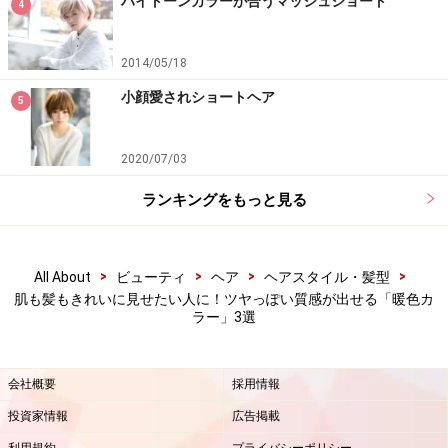
ハイトーンカラーが合うマッシュショート
4
2014/05/18
小顔愛されショートヘア
5
2020/07/03
ランキングをもっと見る
>
>
>
>
All About
ビューティ
ヘア
ヘアスタイル・髪型
肌も髪もきれいに見せたい人に！ツヤっぽい質感が出せる「暖色カ
ラー」3選
会社概要
採用情報
投資家情報
広告掲載
利用規約
プライバシーポリシー