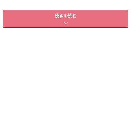
続きを読む
【このスタイルが似合う髪のタイプ】
髪 量：少ない～普通
髪 質：柔らかい～普通