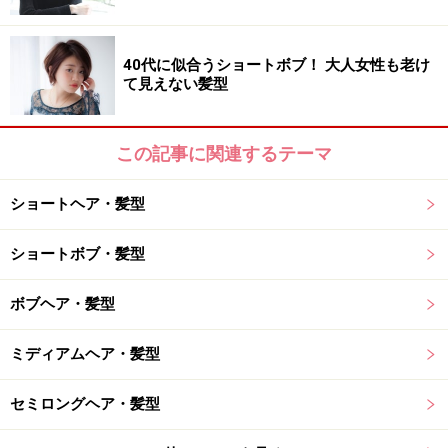
髪のクセ：なし～強い
40代に似合うショートボブ！ 大人女性も老け
て見えない髪型
おすすめ3：血色感も抜け感も両立するオレ
この記事に関連するテーマ
ンジベージュ
ショートヘア・髪型
ショートボブ・髪型
おすすめ3：血色感も抜け感も両立するオレンジベージュ
（画像提供：bangs［バングス］）
ボブヘア・髪型
こちらは、外国人風の暖色カラーを探している人におす
ミディアムヘア・髪型
すめです。オレンジベージュの色がこれからの季節にぴ
ったりです。オレンジは顔の血色を良くしてくれるた
セミロングヘア・髪型
め、顔が明るくなります。ミディアムの髪の毛はコテで