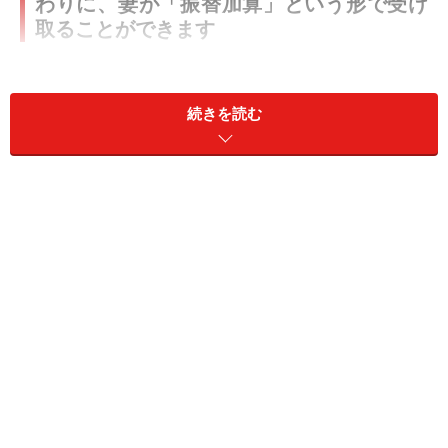
わりに、妻が「振替加算」という形で受け
取ることができます
相談者の妻は65歳になり、夫が受給できていた「加給年
金」は支給停止となり、減額されました。その代わり
続きを読む
に、妻が65歳から老齢基礎年金を受け取るようになり、
「振替加算」として妻の年金に加算されます。
振替加算を受け取れる対象者とは、昭和41年（1966年）
4月1日生まれの人まで、加給年金額の対象となっていた
人になります。相談者の妻は、65歳（昭和31年生まれ）
とのことですので、振替加算を受け取ることができま
す。昭和31年4月2日～昭和32年4月1日生まれの人は、月
額3745円（年額4万4940円）の振替加算が加算されま
す。