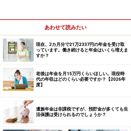
あわせて読みたい
現在、2カ月分で21万2337円の年金を受け取
っています。働き続けると年金はいくら増えま
すか？
老後は年金を月15万円くらいほしい。現役時
代の年収はどのくらい必要ですか？【2026年
度】
振替加算とは、国民年金保険の受給資格である加入期間
40年を満たすことができない人のために設けられまし
た。現在の年金制度が始まったのは、昭和61年4月から
遺族年金は非課税ですが、預貯金が多くても生
であり、その時点で、すでに20歳以上となっている専業
活保護は受けられるのでしょうか？
主婦は、国民年金を満額を受け取るために必要な40年間
の加入期間を、満たすことができません。