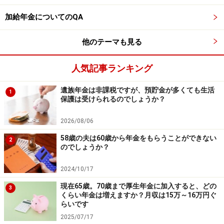
※抽選で20名にAmazonギフト券1000円分プレゼント
※謝礼付きの限定アンケートやモニター企画に参加が可能に
加給年金についてのQA
なります
他のテーマも見る
人気記事ランキング
遺族年金は非課税ですが、預貯金が多くても生活
1
保護は受けられるのでしょうか？
2026/08/06
58歳の夫は60歳から年金をもらうことができない
2
のでしょうか？
2024/10/17
現在65歳。70歳まで厚生年金に加入すると、どの
3
くらい年金は増えますか？月収は15万～16万円ぐ
らいです
2025/07/17