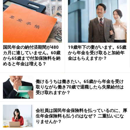
その結果、65歳から満額の老齢基礎年金を受け取ること
ができず、老齢基礎年金も少なくなってしまいます。振
替加算は、そういった方の年金額を補う役目をもってい
ます。そのため生年月日によって加算される金額が違い
ます。もらえる人は、昭和61年4月時点で、すでに20歳
国民年金の納付済期間が480
19歳年下の妻がいます。65歳
カ月に達していません。60歳
から年金を受け取ると加給年
以上になっている人が対象なので、昭和41年（1966年）
から65歳まで付加保険料を納
金はもらえますか？
4月1日生まれまでの人になります。
めると年金は増える？
※年金についての質問がある人はコメント欄に書き込み
働けるうちは働きたい。65歳から年金を受け
をお願いします。
取りながら働き70歳で退職したら失業給付は
受け取れますか？
監修・文／深川弘恵（ファイナンシャルプランナー）
会社員は国民年金保険料を払っているのに、厚
生年金保険料も払うのはなぜ？ 二重払いにな
【関連記事をチェック！】
りませんか？
「特別支給の老齢厚生年金」の手続きをしましたが、給