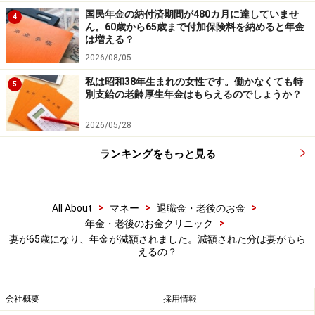
国民年金の納付済期間が480カ月に達していませ
4
ん。60歳から65歳まで付加保険料を納めると年金
は増える？
2026/08/05
私は昭和38年生まれの女性です。働かなくても特
5
別支給の老齢厚生年金はもらえるのでしょうか？
2026/05/28
ランキングをもっと見る
>
>
>
All About
マネー
退職金・老後のお金
>
年金・老後のお金クリニック
妻が65歳になり、年金が減額されました。減額された分は妻がもら
えるの？
会社概要
採用情報