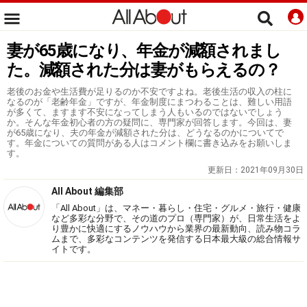
妻が65歳になり、年金が減額されまし
た。減額された分は妻がもらえるの？
老後のお金や生活費が足りるのか不安ですよね。老後生活の収入の柱に
なるのが「老齢年金」ですが、年金制度にまつわることは、難しい用語
が多くて、ますます不安になってしまう人もいるのではないでしょう
か。そんな年金初心者の方の疑問に、専門家が回答します。今回は、妻
が65歳になり、夫の年金が減額された分は、どうなるのかについてで
す。年金についての質問がある人はコメント欄に書き込みをお願いしま
す。
更新日：
2021年09月30日
All About 編集部
「All About」は、マネー・暮らし・住宅・グルメ・旅行・健康
など多彩な分野で、その道のプロ（専門家）が、日常生活をよ
り豊かに快適にするノウハウから業界の最新動向、読み物コラ
ムまで、多彩なコンテンツを発信する日本最大級の総合情報サ
イトです。