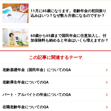
与額のせいで5万円減額となりました
11月に65歳になります。老齢年金の初回振り
年金を1年間払わないと、将来もらえる年金はいくら減
込みはいつ？なぜ数カ月後になるのですか？
る？
特別支給の老齢年金をもらい始めたら、厚生年金には加
入できなくなる？
60歳から65歳まで国民年金に任意加入し、付
加保険料も納めると年金はいくら増えますか？
※記事内容は執筆時点のものです。最新の内容をご確認くださ
い。
本記事の内容は一般的な情報提供を目的としており、特定の金融
商品や投資行動を推奨するものではありません。
この記事に関連するテーマ
投資や資産運用に関する最終的なご判断はご自身の責任において
行ってください。
掲載情報の正確性・完全性については十分に配慮しております
老齢基礎年金（国民年金）についてのQA
が、その内容を保証するものではなく、これに基づく損失・損害
などについて当社は一切の責任を負いません。
老齢厚生年金についてのQA
最新の情報や詳細については、必ず各金融機関やサービス提供者
の公式情報をご確認ください。
パート・アルバイトの年金についてのQA
【編集部からのお知らせ】
・「家計」について、
アンケート（2026/8/31まで）
を実施
在職老齢年金についてのQA
中です！