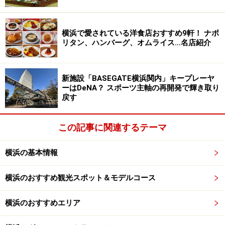
で。前日18:00までの事前予約制。
横浜で愛されている洋食店おすすめ9軒！ ナポ
「飲茶アフタヌーンティー」概要
リタン、ハンバーグ、オムライス…名店紹介
価格：1名 6000円（税、サ料込）※中国茶1種類がチョイ
スできるプラン（5500円）もあり
場所：中国料理「カリュウ」（
神奈川県
横浜市西区みな
新施設「BASEGATE横浜関内」キープレーヤ
ーはDeNA？ スポーツ主軸の再開発で輝き取り
とみらい1-1-1 ヨコハマ グランド インターコンチネンタ
戻す
ル ホテル 31階）
提供期間：平日限定
この記事に関連するテーマ
提供時間：13:30～16:00（入店時間13:30または14:00、
120分制、要予約）
横浜の基本情報
TEL：045-223-2267（レストラン予約10:00～18:00）
URL：
https://www.icyokohama-
横浜のおすすめ観光スポット＆モデルコース
grand.com/restaurant/karyu/
横浜のおすすめエリア