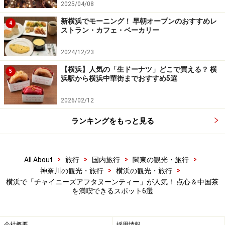
2025/04/08
ドリンクは、中国茶はもちろん、コーヒー・紅茶など全
新横浜でモーニング！ 早朝オープンのおすすめレ
4
11種から選べるほか、グラスシャンパン付きのちょっと
ストラン・カフェ・ベーカリー
リッチなプラン（6500円）もあります。前日までの要予
約。
2024/12/23
【横浜】人気の「生ドーナツ」どこで買える？ 横
5
浜駅から横浜中華街までおすすめ5選
「スーツァン アフタヌーンティー」概要
価格：1名 5500円（税、サ料込）※中国茶1種類がチョイ
2026/02/12
スできるプラン（5200円）もあり
ランキングをもっと見る
場所：四川料理「スーツァンレストラン陳」（
神奈川県
横浜市西区みなとみらい2-3-7 横浜ベイホテル東急 3階）
提供期間：平日限定 ※火曜は隔週休、除外日あり
>
>
>
>
All About
旅行
国内旅行
関東の観光・旅行
提供時間：13:00～（2時間制）
>
>
神奈川の観光・旅行
横浜の観光・旅行
TEL：045-682-2255（レストラン予約10:00～19:00）
横浜で「チャイニーズアフタヌーンティー」が人気！ 点心＆中国茶
を満喫できるスポット6選
URL：
https://ybht.co.jp/restaurant/szechwan.php
会社概要
採用情報