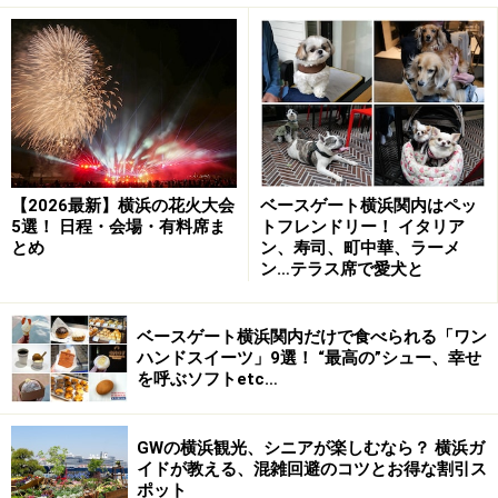
アフタヌーンティー」
ホテル最上階「カリュウ」で楽しむ、期間限定の飲茶アフタ
ヌーンティー ※時期により内容が変わります
ヨコハマ グランド インターコンチネンタル ホテル最上
【2026最新】横浜の花火大会
ベースゲート横浜関内はペッ
5選！ 日程・会場・有料席ま
トフレンドリー！ イタリア
階に位置する中国料理「カリュウ」では、平日限定で
とめ
ン、寿司、町中華、ラーメ
「飲茶アフタヌーンティー」を開催中。出来立てをサー
ン…テラス席で愛犬と
ブするアツアツの点心のほか、「カリュウ」自慢のフレ
ッシュマンゴープリンを含む全16種のメニューを楽しめ
ベースゲート横浜関内だけで食べられる「ワン
ハンドスイーツ」9選！ “最高の”シュー、幸せ
ます。
を呼ぶソフトetc…
中国茶はホテルオリジナルブレンドティー“美肌彩茶”を
GWの横浜観光、シニアが楽しむなら？ 横浜ガ
はじめ、全9種類から好きなものを好きなだけチョイス
イドが教える、混雑回避のコツとお得な割引ス
OK。最上階からみなとみらいの景色を眺めながら楽しん
ポット