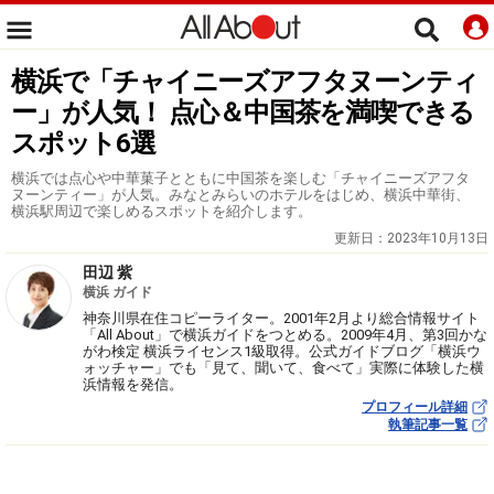
横浜で「チャイニーズアフタヌーンティ
ー」が人気！ 点心＆中国茶を満喫できる
スポット6選
横浜では点心や中華菓子とともに中国茶を楽しむ「チャイニーズアフタ
ヌーンティー」が人気。みなとみらいのホテルをはじめ、横浜中華街、
横浜駅周辺で楽しめるスポットを紹介します。
更新日：
2023年10月13日
田辺 紫
横浜 ガイド
神奈川県在住コピーライター。2001年2月より総合情報サイト
「All About」で横浜ガイドをつとめる。2009年4月、第3回かな
がわ検定 横浜ライセンス1級取得。公式ガイドブログ「横浜ウ
ォッチャー」でも「見て、聞いて、食べて」実際に体験した横
浜情報を発信。
プロフィール詳細
執筆記事一覧