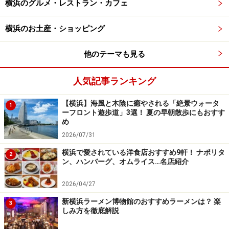
横浜のグルメ・レストラン・カフェ
【みなとみらい】スーツァンレストラン陳
「スーツァン アフタヌーンティー」
横浜のお土産・ショッピング
他のテーマも見る
人気記事ランキング
スーツァンレストラン陳ならではのメニューがずらり ※時
期により内容が変わります
【横浜】海風と木陰に癒やされる「絶景ウォータ
1
2021年7月に横浜ベイホテル東急3階にオープンした、四
ーフロント遊歩道」3選！ 夏の早朝散歩にもおすす
め
川料理「スーツァンレストラン陳」。平日限定で中国料
2026/07/31
理の食事とホテルスイーツが楽しめるチャイニーズアフ
横浜で愛されている洋食店おすすめ9軒！ ナポリタ
タヌーンティーを提供しています。
2
ン、ハンバーグ、オムライス…名店紹介
スーツァンレストラン陳自慢のエビチリを使ったメニュ
2026/04/27
ーなどのセイボリーと「アンニンドウフ」や旬のフルー
新横浜ラーメン博物館のおすすめラーメンは？ 楽
3
しみ方を徹底解説
ツを使ったデザートが楽しめます。