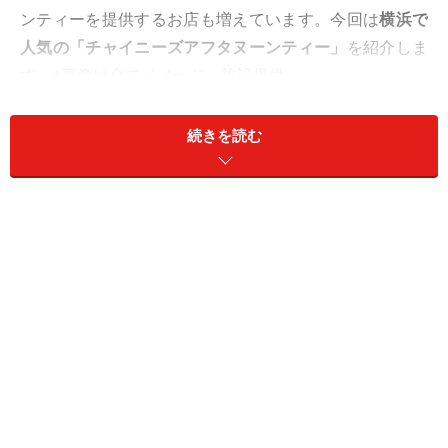
ンティーを提供するお店も増えています。今回は
横浜で
人気の「チャイニーズアフタヌーンティー」
を紹介しま
す。※画像は全てイメージ、施設提供
＜INDEX＞
続きを読む
【みなとみらい】中国料理 カリュウ「飲茶アフタヌ
ーンティー」
【みなとみらい】スーツァンレストラン陳「スーツ
ァン アフタヌーンティー」