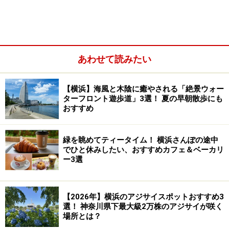
あわせて読みたい
【みなとみらい】中国料理 皇苑「天空のチャイニー
ズアフタヌーンティー」
【横浜】海風と木陰に癒やされる「絶景ウォー
【横浜中華街】重慶飯店新館 個室レストラン「チャ
ターフロント遊歩道」3選！ 夏の早朝散歩にも
イナタウンのアフタヌーンティー」
※一時休止中
おすすめ
【横浜駅西口】MS. CASABLANCA「チャイニーズア
フタヌーンティー」
緑を眺めてティータイム！ 横浜さんぽの途中
でひと休みしたい、おすすめカフェ＆ベーカリ
【横浜駅東口】ブリル飯店「チャイニーズアフタヌ
ー3選
ーンティー」
【2026年】横浜のアジサイスポットおすすめ3
選！ 神奈川県下最大級2万株のアジサイが咲く
場所とは？
【みなとみらい】中国料理 カリュウ「飲茶