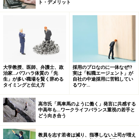
ト・デメリット
社は多いため、人気企業には毎日のように営業コールが
寄せられる。人気者は辛いよ、というところだろうが、
応募者多数の状態が常に続くため、一つひとつの求人案
件を見れば競争倍率が高いことは間違いない。
一方、人気企業だから他の企業と比べて特別に選考基準
を高くしようという考えを、当の人気企業が持っている
ことは少ない。応募者が多いため、当初設定していた選
大学教授、医師、弁護士、政
採用のプロなのに一体なぜ!?
治家…パワハラ体質の「先
実は「転職エージェント」が
考基準より高いレベルの経験や実績、能力のある応募者
生」が多い職場を賢く辞める
自社の中途採用に苦戦してい
が複数集まる可能性はあるが、人気企業の採用事情を知
タイミングと伝え方
るワケ…
る限り、そのような状況は稀である。応募者数が多いか
らといって、特別に優秀な人がたくさん応募してくるこ
高市氏「馬車馬のように働く」発言に共感する
中高年も…ワークライフバランス重視の若手と
とはなく、人気企業だからといって、選考基準が高まる
どう向き合う
ことも滅多にないのである。
教員を志す若者は減り、指導しない上司が増え
採用企業にとって大切なのは、求める経験やスキルを持