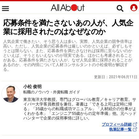
応募条件を満たさないあの人が、人気企
業に採用されたのはなぜなのか
人気企業で働きたい、そう思う人は多い。実際、人気企業の競争倍率は
高い。ただし、人気企業の応募条件は厳しいのかといえば、必ずしもそ
うとは限らない。また、応募条件を満たさなければ採用に至らないのか
といえば、そうともいえないのが現実である。ほかにも考慮されること
がある。応募条件を満たさない人が、なぜ人気企業に採用されることが
あるのか、その内情について人材コンサルタントの小松俊明が解説す
る。
更新日：
2021年06月11日
小松 俊明
転職のノウハウ・外資転職 ガイド
東京海洋大学教授。専門はグローバル教育／キャリア教育。サ
イバー大学客員教授を兼任。著書は「できる上司は定時に帰
る」「35歳からの転職成功マニュアル」「人材紹介の仕事がよ
くわかる本」「エンジニア55歳からの定年準備」他。元ヘッド
ハンターで企業の採用事情に詳しい。
プロフィール詳細
執筆記事一覧