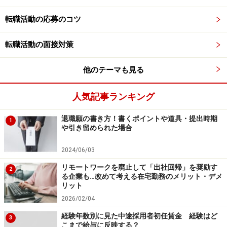
選考基準を満たさない応募者の中から採用を進めるか、
転職活動の応募のコツ
募集期限を延長して、再募集をかけることになる。ここ
に人気企業と不人気企業の、採用事情の大きな違いがあ
転職活動の面接対策
る。
他のテーマも見る
もしあなたが転職活動において、経験や実績、修得した
スキルなどを活かせる適切な業界・職種を選択し、選考
人気記事ランキング
基準を満たしているならば、人気企業であっても十分選
退職願の書き方！書くポイントや道具・提出時期
1
考に残れるということである。特別に高い能力を持ち合
や引き留められた場合
わせている必要はないということだ。
2024/06/03
リモートワークを廃止して「出社回帰」を奨励す
2
る企業も…改めて考える在宅勤務のメリット・デメ
即戦力であることを証明できれば、人気企
リット
業からでも採用される
2026/02/04
では人気企業に入ることは難しいのだろうか。特に、不
経験年数別に見た中途採用者初任賃金 経験はど
3
こまで給与に反映する？