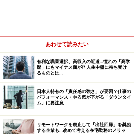
人気企業の採用には、どのような特徴があ
るのか
あわせて読みたい
人気企業があるなら、その逆の不人気企業もあってしか
るべきだが、前者と後者の決定的な違いは、新しい求人
有利な職業選択、高収入の近道…憧れの「高学
案件が出た際の応募者数である。人気企業には、多くの
歴」にもマイナス面が!? 人生中盤に待ち受け
るものとは…
応募者が集まる。主要メディアに求人広告を出したなら
ば、募集要件を満たした人から全くマッチしない人ま
で、大量の履歴書が送られてくる。
日本人特有の「責任感の強さ」が要因？仕事の
パフォーマンス・やる気が下がる「ダウンタイ
ム」に要注意
また、自分が応募できる求人案件がなくても応募したい
という人から、企業の採用ホームページのお問い合わせ
に一年を通して履歴書が送られてくるほどだ。人材紹介
リモートワークを廃止して「出社回帰」を奨励
する企業も…改めて考える在宅勤務のメリッ
会社の中にも人気企業の求人案件を扱いたいと考える会