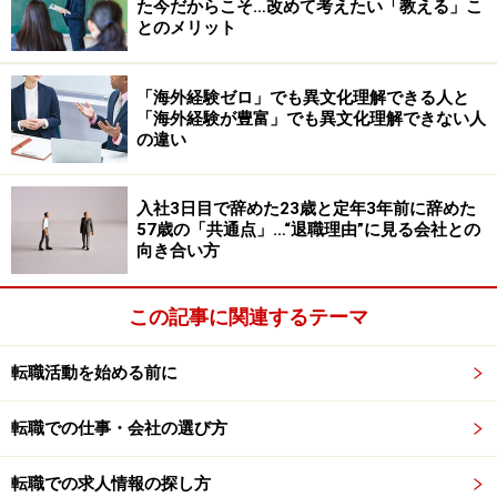
た今だからこそ…改めて考えたい「教える」こ
ち合わせているかを確認すること、応募者と企業の相性
とのメリット
がマッチするかを測ることであり、応募者多数という状
態に一喜一憂することはなく、むしろ冷静に適合するい
「海外経験ゼロ」でも異文化理解できる人と
い人材を見極めようと対処しているのだ。
「海外経験が豊富」でも異文化理解できない人
の違い
多数の応募者が押し寄せる人気企業と不人気企業の採用
入社3日目で辞めた23歳と定年3年前に辞めた
で明らかに異なる状況はなにか。不人気企業は応募者数
57歳の「共通点」…“退職理由”に見る会社との
も人気企業と比べると圧倒的に少ないが、それだけでな
向き合い方
く、求める経験や実績、スキルを持ち合わせた応募者
が、一人もいないということも起きうるのである。応募
この記事に関連するテーマ
者には即戦力として会社に貢献してもらう必要があるこ
とから、不人気企業だからといって選考基準そのものを
転職活動を始める前に
低く設定することはない。
転職での仕事・会社の選び方
つまり、人気企業であれば、選考基準を満たす応募者が
転職での求人情報の探し方
ある程度確保できることが多いが、不人気企業の場合、