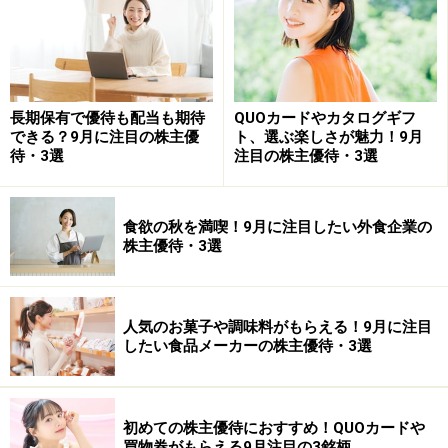
山口：
怖いですからね。
桐谷：私は
落ちているナイフは掴んで、多少手は血まみ
れになりますけど、それでもがっちり掴んで、優待をい
長期保有で優待も配当も期待
QUOカードやカタログギフ
ただくという（笑）。
できる？9月に注目の株主優
ト、選ぶ楽しさが魅力！9月
待・3選
注目の株主優待・3選
今回の内容を含めた全編はこちらからご覧いただけま
す！
食欲の秋を満喫！9月に注目したい外食企業の
株主優待・3選
人気のお菓子や調味料がもらえる！9月に注目
したい食品メーカーの株主優待・3選
チャンネル登録と高評価を是非お願いします!
初めての株主優待におすすめ！QUOカードや
買物券がもらえる9月注目の3銘柄