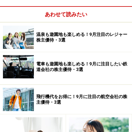
ある業種の業績が悪くなって、「もう配当もなくなる」
という安いときに買うのがいいんですね。神戸製鋼所＜
あわせて読みたい
5406＞が業績が良くなって、つい最近、復配を発表しま
した。私も神戸製鋼所＜5406＞が赤字になって、どんど
温泉も遊園地も楽しめる！9月注目のレジャー
ん株価が下がっているときに買いました。でもさらに下
株主優待・3選
がりまして、けっこう含み損を抱えていましたけども、
今度は黒字になったということでプラスに転換しまし
た。このように安いときに買うのがいいんですね。
電車も遊園地も楽しめる！9月に注目したい鉄
道会社の株主優待・3選
山口：
このお話の中に、すごいヒントがたくさんありま
したよね。下がってくるとき、怖くて普通の人たちはな
かなか買えないんですけれどもね。
飛行機代をお得に！9月に注目の航空会社の株
主優待・3選
桐谷：
格言に
「落ちているナイフは使うな」
っていう格
言がありますよね。