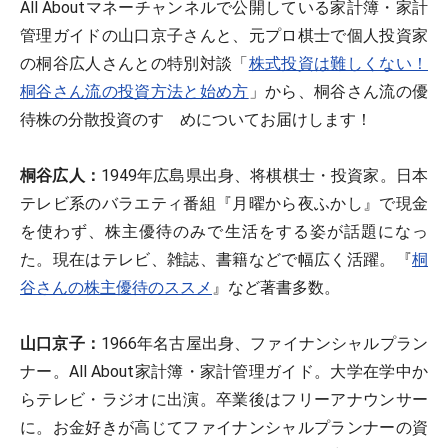
All Aboutマネーチャンネルで公開している家計簿・家計
管理ガイドの山口京子さんと、元プロ棋士で個人投資家
の桐谷広人さんとの特別対談「
株式投資は難しくない！
桐谷さん流の投資方法と始め方
」から、桐谷さん流の優
待株の分散投資のすゝめについてお届けします！
桐谷広人：
1949年広島県出身、将棋棋士・投資家。日本
テレビ系のバラエティ番組『月曜から夜ふかし』で現金
を使わず、株主優待のみで生活をする姿が話題になっ
た。現在はテレビ、雑誌、書籍などで幅広く活躍。『
桐
谷さんの株主優待のススメ
』など著書多数。
山口京子：
1966年名古屋出身、ファイナンシャルプラン
ナー。All About家計簿・家計管理ガイド。大学在学中か
らテレビ・ラジオに出演。卒業後はフリーアナウンサー
に。お金好きが高じてファイナンシャルプランナーの資