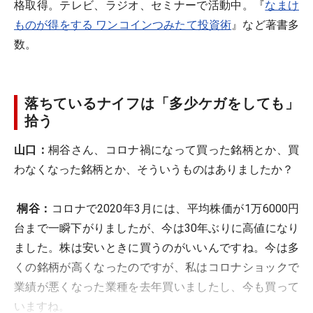
格取得。テレビ、ラジオ、セミナーで活動中。『
なまけ
ものが得をする ワンコインつみたて投資術
』など著書多
数。
落ちているナイフは「多少ケガをしても」
拾う
山口：
桐谷さん、コロナ禍になって買った銘柄とか、買
わなくなった銘柄とか、そういうものはありましたか？
桐谷：
コロナで2020年3月には、平均株価が1万6000円
台まで一瞬下がりましたが、今は30年ぶりに高値になり
ました。株は安いときに買うのがいいんですね。今は多
くの銘柄が高くなったのですが、私はコロナショックで
業績が悪くなった業種を去年買いましたし、今も買って
いますね。