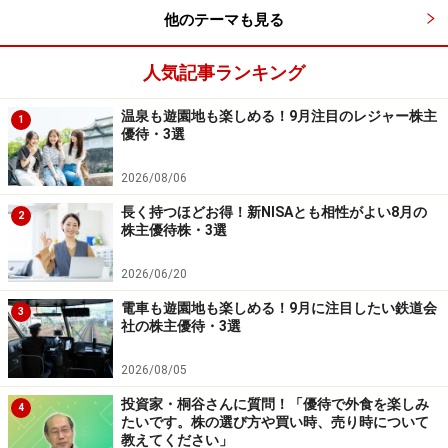
が、その内容を保証するものではなく、これに基づく損失・損害
他のテーマも見る
などについて当社は一切の責任を負いません。
最新の情報や詳細については、必ず各金融機関やサービス提供者
の公式情報をご確認ください。
人気記事ランキング
【編集部からのお知らせ】
温泉も遊園地も楽しめる！9月注目のレジャー株主
1
・「家計」について、
アンケート（2026/8/31まで）
を実施
優待・3選
中です！
※抽選で20名にAmazonギフト券1000円分プレゼント
2026/08/06
※謝礼付きの限定アンケートやモニター企画に参加が可能に
なります
長く持つほどお得！新NISAとも相性がよい8月の
2
株主優待株・3選
2026/06/20
電車も遊園地も楽しめる！9月に注目したい鉄道会
3
社の株主優待・3選
2026/08/05
投資家・桐谷さんに質問！「優待で外食を楽しみ
4
たいです。株の選び方や買い時、売り時について
教えてください」