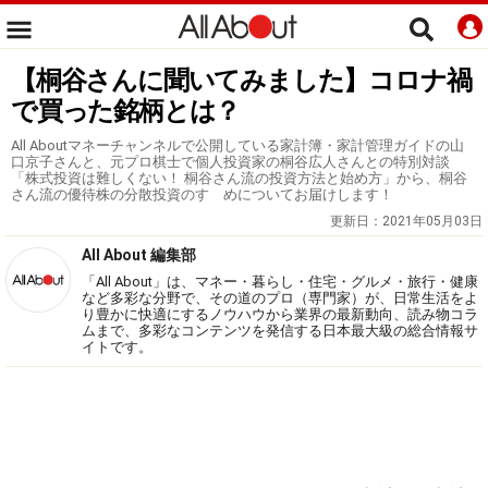
【桐谷さんに聞いてみました】コロナ禍
で買った銘柄とは？
All Aboutマネーチャンネルで公開している家計簿・家計管理ガイドの山
口京子さんと、元プロ棋士で個人投資家の桐谷広人さんとの特別対談
「株式投資は難しくない！ 桐谷さん流の投資方法と始め方」から、桐谷
さん流の優待株の分散投資のすゝめについてお届けします！
更新日：
2021年05月03日
All About 編集部
「All About」は、マネー・暮らし・住宅・グルメ・旅行・健康
など多彩な分野で、その道のプロ（専門家）が、日常生活をよ
り豊かに快適にするノウハウから業界の最新動向、読み物コラ
ムまで、多彩なコンテンツを発信する日本最大級の総合情報サ
イトです。