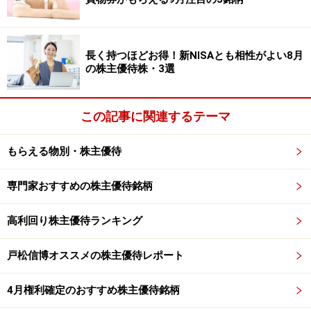
5月7日（金）20時より桐谷さんと山口さんのスペシャル
対談を
ライブ配信！
桐谷さんがあなたの質問に答えます。
長く持つほどお得！新NISAとも相性がよい8月
⇒
桐谷さんに質問をする
の株主優待株・3選
※記事の情報は取材日(2021年4月6日)時点の情報になり
この記事に関連するテーマ
ます ※記事の内容に関しては万全を期しておりますが、
その内容の正確性および安全性、利用者にとっての有用
もらえる物別・株主優待
性を保証するものではありません。当社及び関係者は一
切の責任を負わないものとします。投資判断はご自身の
専門家おすすめの株主優待銘柄
責任でお願いします
高利回り株主優待ランキング
※記事内容は執筆時点のものです。最新の内容をご確認くださ
い。
本記事の内容は一般的な情報提供を目的としており、特定の金融
戸松信博オススメの株主優待レポート
商品や投資行動を推奨するものではありません。
投資や資産運用に関する最終的なご判断はご自身の責任において
行ってください。
4月権利確定のおすすめ株主優待銘柄
掲載情報の正確性・完全性については十分に配慮しております