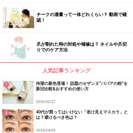
コンフィッティ リップフォーマスク：02 ヌードピンク（税
込1430円）
チークの適量って一体どれくらい？ 動画で確
認！
こちらは、ティントリップではないのですが、とにかく
マスクにつきにくいと定評のある1品。それもそのは
ず、マスクにカラーがついてしまうストレスを徹底的に
爪が割れた時の対処や補修は？ ネイルや爪切
りでのケア方法
追求した高密着なステイカラーと色落ち防止コートの2
ステップのマスク処方の落ちないリップなのです。さら
にヒアルロン酸、ホホバ種子油、アーモンド油、マカデ
人気記事ランキング
ミア種子油の全4種の保湿美容成分配合で、乾燥も気に
待望の新色登場！ 話題のセザンヌ“ババアの粉”を
ならない！ うるツヤ唇を叶えます。画像下の左がリップ
1
新旧比較&おすすめの使い方
のみ、真ん中がコートのみ、右がリップにコートをした
ものです。
2026/02/27
40代が買ってはいけない「老け見えマスカラ」と
2
は？避けるべき色は？
どれも唇をキレイに染め上げるのに、潤いもキープして
くれる優秀リップばかり。マスクへの色移りも気になら
2024/04/05