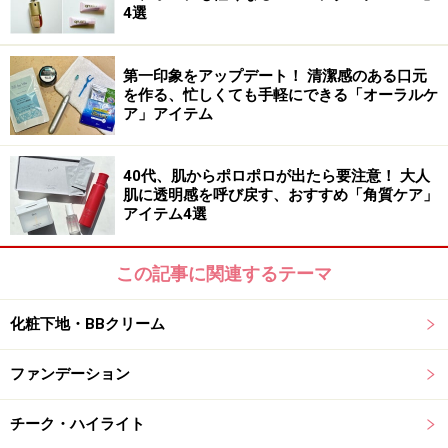
4選
き。05（コーラルピンク）は通称花嫁リップ呼ばれてい
るカラー。ひと塗りで“幸せ顔”になれちゃいます。
第一印象をアップデート！ 清潔感のある口元
を作る、忙しくても手軽にできる「オーラルケ
ア」アイテム
おすすめのティントリップ3：リンメル
40代、肌からポロポロが出たら要注意！ 大人
肌に透明感を呼び戻す、おすすめ「角質ケア」
アイテム4選
リンメル ラスティングフィニッシュ オイルティントリッ
プ：006バーガンディ（税込1650円）
この記事に関連するテーマ
6種の植物オイルやエモリエント成分配合で、唇をしっ
かりと保湿しながら染め上げるリンメルのオイルティン
化粧下地・BBクリーム
トリップ。見たままの発色が続くのも嬉しいポイントで
す。006（バーガンディ）は、深みのある色が大人っぽ
ファンデーション
さや色っぽさを演出。こなれ感のあるちょっとおしゃれ
な印象に仕上げてくれます。キャップにはミラーが付い
チーク・ハイライト