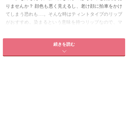
りませんか？ 顔色も悪く見えるし、老け顔に拍車をかけ
てしまう恐れも……。そんな時はティントタイプのリップ
がおすすめ。染まるという意味を持つリップなので、マ
スクにも色移りしにくいし、メイク直しを忘れても慌て
ずにすむなどいいことづくしです。
続きを読む
そこで今回は、大人の女性にぴったりなティントリップ
5品をご紹介。もちろん、潤い感もバッチリなので、テ
ィントは乾きやすいというイメージも払拭してくれま
す。