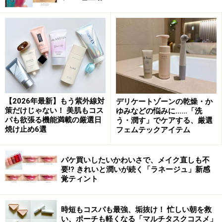
るタッチも魅力。06（terracotta sand）は、塗った瞬間
はテラコッタカラーですが、時間が経つとより赤みを帯
びる変化も楽しみの1つです。フルーティフローラルの
香り付き。
おすすめのティントリップ2：オペラ
【2026年最新】もう紫外線対
デリケートゾーンの乾燥・か
策だけじゃない！ 美肌もコス
ゆみなどの悩みに……「洗
パも欲張る機能満載の厳選日
う・潤す」でケアする、厳選
焼け止め6選
フェムテックアイテム
オペラ リップティント N：05コーラルピンク（税込1650
円）
パケ買いしたいかわいさで、メイク直しも不
ティントルージュにオイルをミックスしたオペラのリッ
要!? きれいと潤いが続く「ラネージュ」新感
プティント。ひと塗りで染めあげたような鮮やかな色が
覚ティント
ハーフマットなツヤの奥に透けて、ピュアな色気を実現
します。ティントの代表ブランドというイメージも強
時短もコスパも最強、垢抜け！ 忙しい朝を救
い、ポーチも軽くなる「マルチタスクコスメ」
く、自然な血色感が長時間続く、嬉しい色もちはお墨付