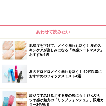
あわせて読みたい
おすすめのティントリップ1：コスメデコル
肌温度を下げて、メイク崩れも防ぐ！ 夏のス
テ
キンケアが楽しみになる「冷感シートマスク」
おすすめ4選
コスメデコルテ ティント リップグロス：
夏のドロドロメイク崩れを防ぐ！ 40代以降に
06 terracotta sand（税込2970円）
おすすめのフィックスミスト4選
唇本来の血色感を引き立てるようにやさしく染め上げる
ティントタイプのリップグロス。輝きをコントロールす
縦ジワで老け見えする夏の唇にも！ ひんやり
るヴァチュリアスオイル配合で、上質な艶と潤いに満ち
ツヤ感が魅力の「リップフォンデュ」、限定カ
た仕上がりを叶えてくれます。みずみずしい潤いを感じ
ラー2色登場