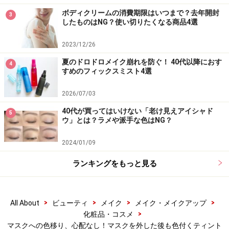
ないので、ニューノーマルになってリップを塗るのをや
ボディクリームの消費期限はいつまで？去年開封
3
めてしまった人にこそ、ぜひ使ってもらいたいです。リ
したものはNG？使い切りたくなる商品4選
ップを塗ると肌もキレイに見えるし、なんだか気合も入
って1日がハッピーに過ごせること請け合いです！
2023/12/26
夏のドロドロメイク崩れを防ぐ！ 40代以降におす
4
※記事内容は執筆時点のものです。最新の内容をご確認くださ
すめのフィックスミスト4選
い。
※個人の体質、また、誤った方法による実践に起因して肌荒れや
2026/07/03
不調を引き起こす場合があります。実践の際には、必ず自身の体
質及び健康状態を十分に考慮し、正しい方法で行ってください。
40代が買ってはいけない「老け見えアイシャド
また、全ての方への有効性を保証するものではありません。
5
ウ」とは？ラメや派手な色はNG？
2024/01/09
【編集部おすすめの購入サイト】
ランキングをもっと見る
Amazonで化粧品・コスメをチェック！
>
>
>
>
All About
ビューティ
メイク
メイク・メイクアップ
楽天市場で人気のコスメをチェック！
>
化粧品・コスメ
マスクへの色移り、心配なし！マスクを外した後も色付くティント