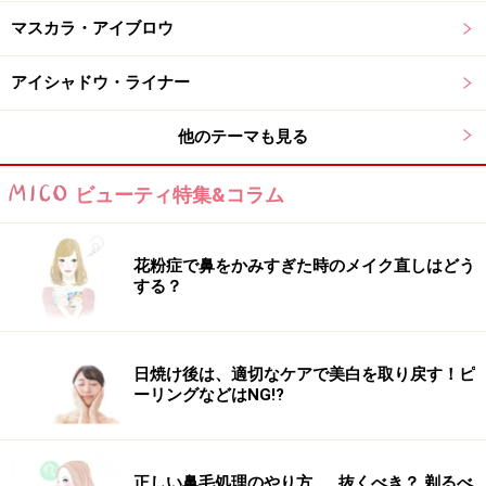
ているのでメイク直しの際にも便利。
マスカラ・アイブロウ
アイシャドウ・ライナー
他のテーマも見る
ビューティ特集&コラム
花粉症で鼻をかみすぎた時のメイク直しはどう
する？
日焼け後は、適切なケアで美白を取り戻す！ピ
おすすめのティントリップ4：アミューズ
ーリングなどはNG!?
アミューズ デューティント：05 Hipjiro（税込2400円）
正しい鼻毛処理のやり方……抜くべき？ 剃るべ