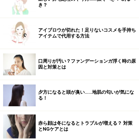
※Qoo10にて購入した価格になっています
き？
韓国ブランド・AMUSEのツヤティント。35%の高い水分
含有量で、唇の上に薄く軽くフィットしてくれます。肌
アイブロウが切れた！足りないコスメを手持ち
に染み込まない鮮明に輝くコーティングフィニッシュ
アイテムで代用する方法
で、重ねるほどツヤッとした光沢が増し唇の存在感をア
ップ。量の調節も簡単なデュードロップアプリケーター
は、唇に優しく触れることで最上級のツヤ感リップメイ
口周りが汚い？ファンデーションガ浮く時の原
因と対策とは
クを完成させてくれる優れものです。05（Hipjiro）は、
コーラルにベージュを含ませたような色味で、大人の女
性におすすめ。
夕方になると頭が臭い……地肌の匂いが気にな
る！
おすすめのティントリップ5：コンフィッテ
ィ
赤ら顔は冬になるとトラブルが増える？ 対策
とNGケアとは