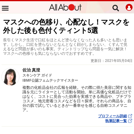
マスクへの色移り、心配なし！マスクを
外した後も色付くティント5選
長引くマスク生活で口紅をほとんど塗らなくなった人も多いとも思いま
す。しかし、口紅を塗らないとなんとなく顔がしまらない、くすんで見
えるなど問題が多いのも事実。ティントリップなら問題を一気に解決！
マスクへの色移りも気にならないのでおすすめです。
更新日：
2021年05月04日
佐治 真澄
スキンケア ガイド
IBMF公認フェムテックマイスター
複数の化粧品会社の広報を経験。その際に得た美容に関する知
識を元にライターとして活動を開始。単に高価な化粧品だけで
はなく、コストに見合った効果を実感できる商品や、プチプラ
コスメ、地元密着コスメなどを日々探求。それらの商品を、自
分の肌で試しているときが一番幸せを感じる自称コスメマニ
ア。
プロフィール詳細
執筆記事一覧