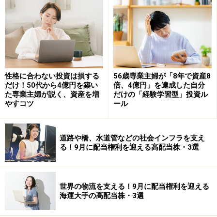
NISA制度はこう変わる！
まず、運用期間が5年延長になります。本来投資できる
のは、2037年までだったのですが、制度改正により2042
年まで運用できるようになります。
性格に合わない投資は損する
56歳専業主婦が「8年で資産8
だけ！50代から4億円を築い
倍、4億円」を達成した自分
た専業主婦が説く、資産を増
だけの「経験学習型」投資ル
そして、一般NISAは“新NISA”へと変更され、非課税額が
やすコツ
ール
120万円から122万円になり、2階建て方式になります。
この2階建て式になる部分が少し複雑でわかりにくいの
ですが、簡潔にまとめると以下のようになります。
道路や橋、水道管などの社会インフラを支え
る！9月に配当権利を迎える高配当株・3選
世界の物流を支える！9月に配当権利を迎える
海運大手の高配当株・3選