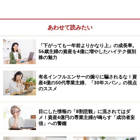
あわせて読みたい
「下がっても一年前よりかなり上」の成長率。
56歳主婦の資産を4億に増やしたハイテク個別
株の魅力
有名インフルエンサーの煽りに騙されるな！資
産4億の50代専業主婦、「30年スパン」の視点
のススメ
このように、運用期間や年間の投資上限額、投資できる
商品などが、一般NISAとつみたてNISAでは異なります。
目にした情報の「8割悲観」に流されてはダ
メ！資産4億円の専業主婦が鳴らす「成功者妄
信」への警鐘
※ジュニアNISAは2023年12月で終了予定。