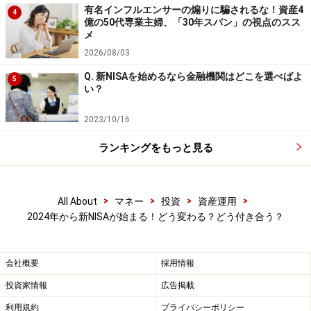
有名インフルエンサーの煽りに騙されるな！資産4
も大切なことだと思います。小さな一歩からスタート
4
億の50代専業主婦、「30年スパン」の視点のスス
し、未来の自分のためにお金を育てる力を身に付けてい
メ
きましょう。
2026/08/03
Q. 新NISAを始めるなら金融機関はどこを選べばよ
5
【関連動画をチェック！】
い？
2023/10/16
ランキングをもっと見る
>
>
>
>
All About
マネー
投資
資産運用
2024年から新NISAが始まる！どう変わる？どう付き合う？
会社概要
採用情報
投資家情報
広告掲載
利用規約
プライバシーポリシー