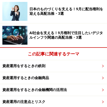
日本のものづくりを支える！9月に配当権利を
迎える高配当株・3選
現行NISAと新NISA
AI社会を支える！9月権利で注目したいデジタ
ルインフラ関連の高配当株・3選
1階部分では年間20万円まで、2階部分では年間102万円
までが非課税となります。非課税期間は両方とも5年間
この記事に関連するテーマ
です。そして、もう一つチェックしておきたいのが、1
階部分と2階部分では、買える商品が違うという点。
資産運用をするときの鉄則
1階部分ではつみたてNISAと同様、低リスク商品が中心
資産運用するときの金融商品
（買い方も積立て式）となり、2階部分ではこれまでの
一般NISA同様、高リスク商品を除く個別株や投資信託、
資産運用をするときの金融機関の活用法
不動産投資信託（REIT）など幅広い商品に投資ができま
す。
資産運用の注意点とリスク