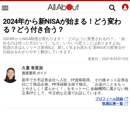
2024年から新NISAが始まる！どう変わ
る？どう付き合う？
2024年からNISA制度が変わります！「どのように変更されるの？」「始
めるのは待った方がいい？」など、いろいろ思うことはありますよね。
投資のきほんシリーズ第9回は、新しく生まれ変わる“新NISA”の変更点や
仕組みをわかりやすく解説していきます。
更新日：
2021年03月15日
久富 有里加
資産運用 ガイド
新卒で大手証券会社へ入社、FP資格取得。 その後ネット証券会
社にて商品企画、PR等経験を経て独立。 「お金のことをもっ
とやさしく！柔らかく！」をモットーに 金融機関に属さない独
立系FPとして、中立的な立場でお話しています。
プロフィール詳細
執筆記事一覧