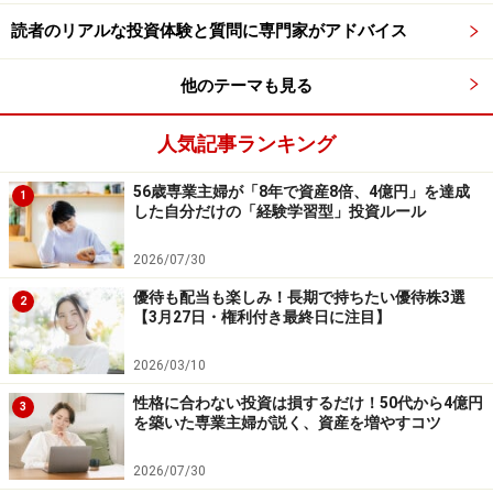
読者のリアルな投資体験と質問に専門家がアドバイス
また、新NISAを利用して投資を始める方や投資経験のな
い方は、原則として1階部分を利用しなければ、2階部分
他のテーマも見る
を利用することができません。
人気記事ランキング
新NISAがスタートするまで待つべき？
56歳専業主婦が「8年で資産8倍、4億円」を達成
1
した自分だけの「経験学習型」投資ルール
制度変更があると聞くと「今始めるべきなのか？」と迷
2026/07/30
うかもしれませんが、2024年まで待つ必要はありませ
ん。もし今、一般NISAを始めたとしても、2024年以降は
優待も配当も楽しみ！長期で持ちたい優待株3選
2
【3月27日・権利付き最終日に注目】
自動的に新NISAへと移行されます。なので、「投資を始
めてみたい！」と思ったときにスタートしてください。
2026/03/10
性格に合わない投資は損するだけ！50代から4億円
3
今、ネット証券だと100円からでも、投資を始めること
を築いた専業主婦が説く、資産を増やすコツ
ができます。「金額が小さいと意味がない！」という人
2026/07/30
もいますが、そこから体験して学んでいくことは、とて