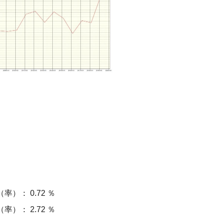
）： 0.72 ％
）： 2.72 ％