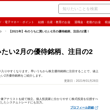
ド・電子マネー・ポイント
結婚・出産・教育のお金
退職金・老後のお金
税
ト
【2021年】今のうちに買いたい2月の優待銘柄、注目の2選！
いたい2月の優待銘柄、注目の2
が入りやすくなります。早いうちから株主優待銘柄に注目することで、値上
たい2月優待銘柄をご紹介します。
更新日：2021年01月28日
ー兼アナリストを経て独立。個人投資家に分かりやすく株式投資を伝授すべ
視したシステムトレードにも注力。
プロフィール詳細