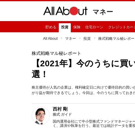
マネー
貯める
投資
保険
住宅ローン
クレジットカー
All About
マネー
投資
株式戦略マル秘レポー
株式戦略マル秘レポート
【2021年】今のうちに買
選！
株主優待が人気の企業は、権利確定日に向けて優待目的の買い
がり益が期待できるでしょう。今回は、今のうちに買っておき
西村 剛
株式 ガイド
国内運用会社にて中小型株式ファンドマネージャ
く、講演や執筆を行う。最近では統計データを重