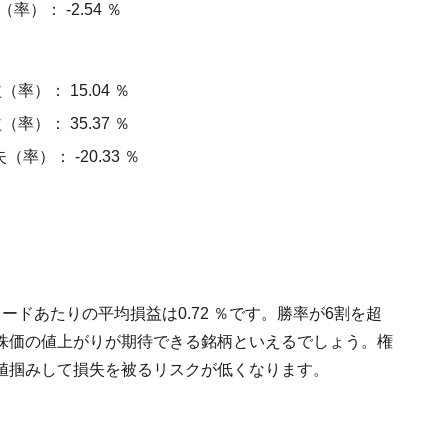
）： -2.54 ％
率）： 15.04 ％
率）： 35.37 ％
率）： -20.33 ％
レードあたりの平均損益は0.72 ％です。勝率が6割を超
株価の値上がりが期待できる銘柄といえるでしょう。権
値掴みして損失を被るリスクが低くなります。