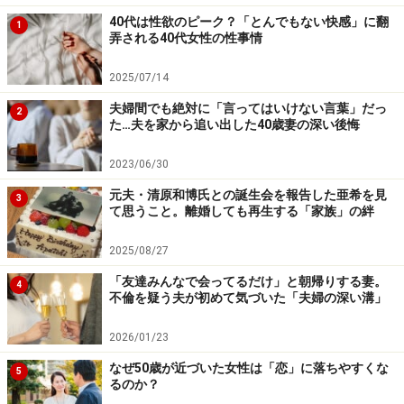
た」
40代は性欲のピーク？「とんでもない快感」に翻
1
弄される40代女性の性事情
さすがに場はしんとしたが、義母はまったく悪いことを
2025/07/14
言ったとは思っていないようだった。
夫婦間でも絶対に「言ってはいけない言葉」だっ
2
た…夫を家から追い出した40歳妻の深い後悔
夫とギスギスした1年
2023/06/30
元夫・清原和博氏との誕生会を報告した亜希を見
3
夫はそのことについて「なにもあんなふうに言わなくて
て思うこと。離婚しても再生する「家族」の絆
も」とチエさんを責めた。ふだんの生活について、夫に
2025/08/27
大きな不満があったわけではないが、それ以降、夫との
関係が少しぎくしゃくしていった。
「友達みんなで会ってるだけ」と朝帰りする妻。
4
不倫を疑う夫が初めて気づいた「夫婦の深い溝」
「コロナでの緊急事態宣言下で、ふたりとも自宅にいる
2026/01/23
ことが多くなり、案外、日常生活でもギクシャクするこ
なぜ50歳が近づいた女性は「恋」に落ちやすくな
5
とは多いんだなと思うようなできごとが重なって。たい
るのか？