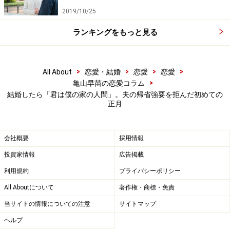
したことじゃないんですが、一緒に犬の散歩に行ったら
2019/10/25
夫が道端にゴミを捨てていたり、近所の人への挨拶がき
ちんとできていないとわかったり。娘をひとりにしない
ランキングをもっと見る
というのが我が家の鉄則だったので、夫婦で散歩なんて
したことがなかったんですよね」
>
>
>
>
All About
恋愛・結婚
恋愛
恋愛
>
亀山早苗の恋愛コラム
秋以降、夫は普通に出社するようになった。そして今回
結婚したら「君は僕の家の人間」。夫の帰省強要を拒んだ初めての
は実家に帰るとは言わないだろうと思っていたら、「考
正月
えたけどやっぱり帰る」と言い出した。
会社概要
採用情報
「私は万が一のことを考えて両親にもほとんど会ってい
投資家情報
広告掲載
ないんですけどね。夫にもリモートで話をすればいいと
利用規約
プライバシーポリシー
言ったんですが、帰るの一点張り。私は行かない、娘も
All Aboutについて
著作権・商標・免責
行かせないとはっきり言いました。行くならひとりで行
ってほしい、と」
当サイトの情報についての注意
サイトマップ
ヘルプ