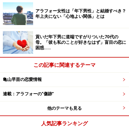
人間なんだから』と。なんだかとても悲しかった。娘に
アラフォー女性は「年下男性」と結婚すべき？
はそんな思いをさせたくないと真剣に思いました」
年上夫にない「心地よい関係」とは
チエさんは、子どもをひとりしか産めなかった。ふたり
貢いだ年下男に道端ですがりついた70代の
めも授かったのだが流産してしまい、その後はできなか
母。「彼も私のことが好きなはず」盲目の恋に
ったのだ。
困惑……
「30代のころは夫の実家に行くたびに、『ひとりしか産
この記事に関連するテーマ
まないなんて、どういう神経してるんだろうね』と義母
が親戚に言い、親戚が『東京の人はそういう考え方なん
亀山早苗の恋愛情報
だろ』と突き放すように言うのが毎回お約束みたいにな
っていましたね。流産した悲しみなんて想像もできなか
連載：アラフォーの“傷跡”
ったんでしょう。一昨年の暮れもそんな話題が出たの
他のテーマも見る
で、『私、もう40歳になったので産みません。そもそも
ふたりめは流産して大変だったんです。何も知らないの
人気記事ランキング
に言わないでください』ととうとうブチ切れてしまっ