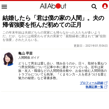
結婚したら「君は僕の家の人間」。夫の
帰省強要を拒んだ初めての正月
この年末年始は夫婦どちらの実家にも帰らなかった人たちが多いよう
だ。だが、なかには相変わらず夫の実家で「親類縁者に囲まれて“嫁”役割
を強要」された人もいる。
更新日：
2021年01月06日
亀山 早苗
人間関係 ガイド
どうして男女は愛し合い、憎み合うのか。日々、取材を重ねつ
つ男女関係について記事や本に書きつづっている。近年は家
族・友人・職場などの人間関係全般や、お金が絡む人間関係の
トラブルについても執筆。『くまモン力－人を惹きつける愛と
魅力の秘密』など著書多数。
プロフィール詳細
執筆記事一覧