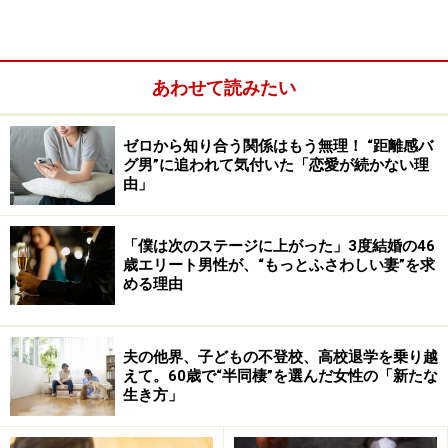
夫の実家は西日本、チエさんの実家は自宅から1時間半
ほどの首都圏で、確かにいつでも行こうと思えば行け
あわせて読みたい
る。だが仕事を続けていた彼女は、そう簡単に休めるわ
けでもなかった。
ゼロから知り合う関係はもう無理！ “距離感バ
グ男”に追われて気付いた「恋愛が続かない理
由」
「僕は次のステージに上がった」3度結婚の46
歳エリート男性が、“もっとふさわしい妻”を求
める理由
夫の他界、子どもの不登校、高校退学を乗り越
えて。60歳で“半同棲”を選んだ女性の「新たな
生き方」