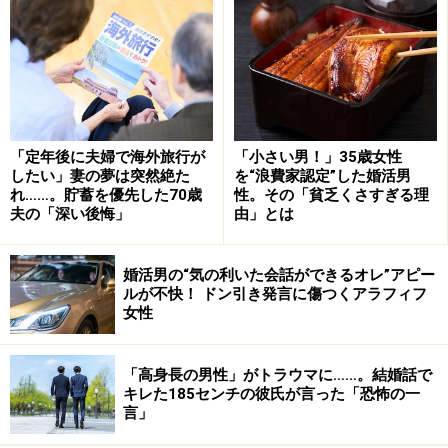
「それでもしかたがないから、夫の実家に行ったんで
す。そうしたらいきなりエプロンを渡されて『台所を手
伝って』と。休む間もなく3日3晩こき使われました。誇
張じゃなく、本当につらかった。皿洗いも水でやらされ
て」
「定年後に夫婦で海外旅行が
「小さい男！」35歳女性
したい」妻の夢は突然絶た
を“浪費家認定”した婚活男
翌年は出産があったため行かずにすんだが、それ以降、
れ……。貯蓄を優先した70歳
性。その「貧乏くさすぎる理
毎年、夫の実家行きは苦痛だった。年末が近くなると、
夫の「深い後悔」
由」とは
「今年は行かなくていいでしょ」「いや、行かないとダ
メだよ」と夫との攻防戦が繰り広げられた。
婚活男の“気の利いた会話ができるオレ”アピー
ルが不快！ ドン引き発言に傷つくアラフィフ
女性
「父が入院したときがあって、それでも夫は実家に帰る
という。私は『あなたはふだんやさしいのに、実家行き
「高身長の男性」がトラウマに……。結婚話で
だけは頑なだね。親が入院している私の気持ちなんてま
キレた185センチの彼氏が言った「恐怖の一
ったく想像できないのね』と言ってしまいました。する
言」
と夫は『きみには実家なんて、もうないんだよ。○○家の