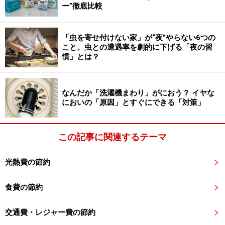
2：「通信費」の見直し
ー”徹底比較
通信費も、水道光熱費と同じく無意識で使ってしまう固
「虫を寄せ付けない家」が“夜”やらない6つの
定費です。こちらも毎月いくら使っているのか把握し、
こと。虫との遭遇率を劇的に下げる「夜の習
契約を見直しましょう。
慣」とは？
通信費といえば携帯電話（スマホ）の料金です。菅義偉
なんだか「洗濯機まわり」がにおう？ イヤな
政権が発足し、携帯料金の値下げが言われていますの
においの「原因」とすぐにできる「対策」
で、この先どのようになっていくか見えない部分ではあ
りますが、格安スマホに変えることで大幅に節約ができ
この記事に関連するテーマ
るかもしれません。筆者自身、5年前に格安SIMに変えた
ことにより年間10万円通信費を減らすことができまし
光熱費の節約
た。
食費の節約
ただし格安スマホ（格安SIM）は地域によって繋がりづ
らい時間帯があったり、サポートが大手3社ほど手厚く
交通費・レジャー費の節約
ないなどということもありますので、自分の必要とする