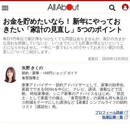
お金を貯めたいなら！ 新年にやってお
きたい「家計の見直し」5つのポイント
毎日1円単位で家計簿をつけなくても問題はありませんが、家計の大まか
な流れを把握していないと、いつまでたっても貯蓄が増えないというこ
とになりかねません。一年に一度でもいいのでやっておきたい家計の見
直しについてご紹介します。
更新日：
2020年12月25日
矢野 きくの
節約・家事・100円ショップ ガイド
食育指導士
家事アドバイザー・節約アドバイザーとして、家事の効率化、
家庭でできるSDGsを中心に、テレビ、講演、連載などで活
動。 時短家事術、シニア家事のアドバイスをはじめ、「防災
士」として家庭での備え、「食育指導士」の資格も持ち食品ロ
ス削減をテーマにした講演など【著書】シンプルライフの節約
リスト（講談社）他。
プロフィール詳細
執筆記事一覧