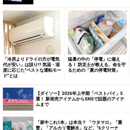
「冷房よりドライの方が電気
猛暑の中の「停電」に備え
代が安い」は誤り!? 気温・湿
る！ 防災士が教える、命を守
度に応じた“ベストな運転モー
るための「夏の停電対策」
ド”とは
インターネットに電力会社の比較サイトも複数あります
【ダイソー】2026年上半期「ベストバイ」5
選！ 新発売アイテムからSNSで話題のアイテ
ので、一度、自分の家の支出にあわせて検討してみると
ムまで
よいでしょう。
「家中これ1本」は本当？ 「ウタマロ」「重
曹」「アルカリ電解水」など、“6クリーナ