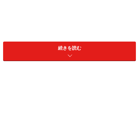
続きを読む
今回は新年を迎えるタイミングでやっておきたい家計の
見直しをご紹介します。
1：「水道光熱費」の見直し