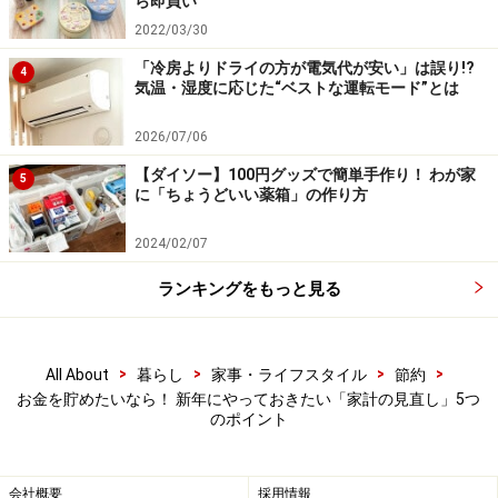
ら即買い
2022/03/30
「冷房よりドライの方が電気代が安い」は誤り!?
4
気温・湿度に応じた“ベストな運転モード”とは
2026/07/06
【ダイソー】100円グッズで簡単手作り！ わが家
5
に「ちょうどいい薬箱」の作り方
2024/02/07
ランキングをもっと見る
4：「サブスクリプション」の見直し
>
>
>
>
All About
暮らし
家事・ライフスタイル
節約
お金を貯めたいなら！ 新年にやっておきたい「家計の見直し」5つ
のポイント
口座やサブスクリプション契約は一覧にして誰がみてもわか
るようにしておきたい
会社概要
採用情報