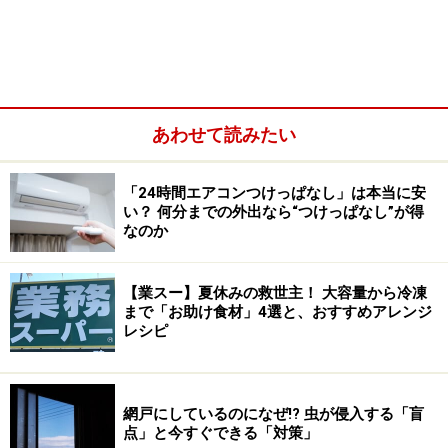
生活する上で意識せず使ってしまっている固定費が「水
道光熱費」になります。
まずは、水道光熱費に毎月いくら使っているのかを把握
しましょう。その上で、契約の見直しです。
あわせて読みたい
2016年4月から日本も電力の自由化となり、それまでの
「24時間エアコンつけっぱなし」は本当に安
地域電力会社以外とも契約ができるようになりました。
い？ 何分までの外出なら“つけっぱなし”が得
ガス会社や通信業者、石油会社ほか様々な業種の会社が
なのか
参入し、電力とのセットで大きな割引サービスをしてい
るところもあります。自分の家が何にいくらくらい使っ
【業スー】夏休みの救世主！ 大容量から冷凍
まで「お助け食材」4選と、おすすめアレンジ
ているのかを把握し、電力会社を変えることによって固
レシピ
定費を大きく減らすことができるかもしれません。従来
の地域電力会社の契約のほうが安くなるという家庭もあ
ります。
網戸にしているのになぜ!? 虫が侵入する「盲
点」と今すぐできる「対策」