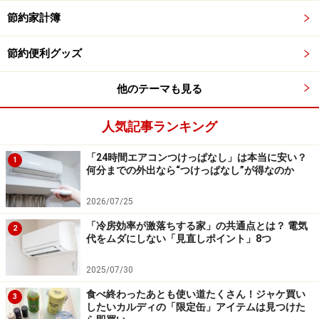
サービスと照らし合わせて検討してください。
節約家計簿
節約便利グッズ
3：「保険」の見直し
他のテーマも見る
生命保険、損害保険、地震保険ほか、各種保険も固定費
人気記事ランキング
の一つです。クレジットカードの付帯サービスに保険が
ついているものも多くあります。
「24時間エアコンつけっぱなし」は本当に安い？
1
何分までの外出なら“つけっぱなし”が得なのか
保険は一度契約をするとなかなか見直すこともしないと
2026/07/25
思いますが、実は補償内容が重複していたり、他社に変
えることで同じ補償でも保険料を安くできたり、さらに
「冷房効率が激落ちする家」の共通点とは？ 電気
2
代をムダにしない「見直しポイント」8つ
「こんなに補償がなくてもいい」という金額の内容を契
約しているかもしれません。各種保険も一年に一度は見
2025/07/30
直すようにしましょう。
食べ終わったあとも使い道たくさん！ジャケ買い
3
したいカルディの「限定缶」アイテムは見つけた