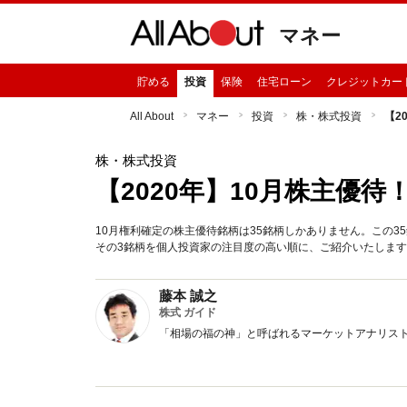
マネー
貯める
投資
保険
住宅ローン
クレジットカー
All About
マネー
投資
株・株式投資
【2
株・株式投資
【2020年】10月株主優
10月権利確定の株主優待銘柄は35銘柄しかありません。この3
その3銘柄を個人投資家の注目度の高い順に、ご紹介いたしま
藤本 誠之
株式 ガイド
「相場の福の神」と呼ばれるマーケットアナリス