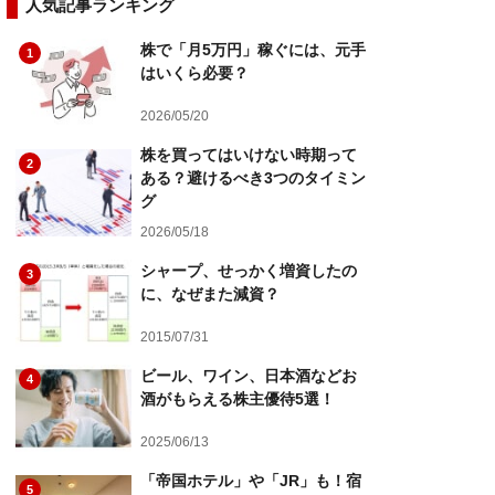
人気記事ランキング
株で「月5万円」稼ぐには、元手
1
はいくら必要？
2026/05/20
株を買ってはいけない時期って
2
ある？避けるべき3つのタイミン
グ
2026/05/18
シャープ、せっかく増資したの
3
に、なぜまた減資？
2015/07/31
ビール、ワイン、日本酒などお
4
酒がもらえる株主優待5選！
2025/06/13
「帝国ホテル」や「JR」も！宿
5