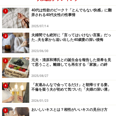
40代は性欲のピーク？「とんでもない快感」に翻
1
「これ以上、家にいたら私が母に暴力をふるってしま
弄される40代女性の性事情
う。せっぱつまった思いにかられて家出しました。大学
2025/07/14
の男友だちが、『うちに来てもいいよ』というので、彼
夫婦間でも絶対に「言ってはいけない言葉」だっ
と一緒に暮らし始めたんです。嫌いではなかったけど恋
2
た…夫を家から追い出した40歳妻の深い後悔
愛でもなかった」
2023/06/30
母は学費を払ってくれなかったため、彼女は2年で退学
元夫・清原和博氏との誕生会を報告した亜希を見
3
せざるをえなかった。
て思うこと。離婚しても再生する「家族」の絆
2025/08/27
「友達みんなで会ってるだけ」と朝帰りする妻。
アルバイトを転々として
4
不倫を疑う夫が初めて気づいた「夫婦の深い溝」
それ以来、ミユキさんはアルバイトを転々とした。キャ
2026/01/23
バクラやクラブのホステスも経験したが、「私はきれい
おいしいキスとは？相性がいいキスの見分け方
5
じゃないし知識もないし気も利かないから売れっ子には