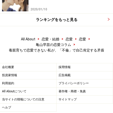
なれなかった」と振り返る。自分を否定しながら生きる
2020/01/10
しかなかったのだろう。そういう思考回路になってしま
うのである。
ランキングをもっと見る
それなりに男性とつきあったりもしたが、多くは「生活
のためだった。食事をさせてくれたりお小遣いをくれる
>
>
>
>
All About
恋愛・結婚
恋愛
恋愛
>
亀山早苗の恋愛コラム
男性と疑似恋愛みたいなことをしていただけ」だとい
毒親育ちで恋愛できない私が、「不倫」で自己肯定する矛盾
う。
ところが今から4年前、アルバイトをしていたスナック
会社概要
採用情報
で8歳年上の男性と知り合った。
投資家情報
広告掲載
利用規約
プライバシーポリシー
「彼はやけに私を褒めてくれるんです。褒められたこと
All Aboutについて
著作権・商標・免責
なんてないから、かえって気持ちが悪くてよく冗談交じ
当サイトの情報についての注意
サイトマップ
りに言い返していました」
ヘルプ