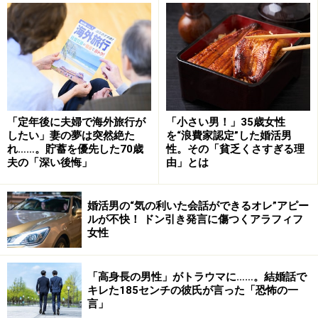
自身だろうと思うようになりました。ただ、母は私に関
しては、過保護で過干渉でしたね。『あんたは何もでき
ないんだから』が口癖だった。ずっとそう言われて育っ
たので、私自身も自分はダメな人間だと思い込んでいま
した」
「定年後に夫婦で海外旅行が
「小さい男！」35歳女性
したい」妻の夢は突然絶た
を“浪費家認定”した婚活男
刷り込みは怖い。自分で自分をダメな人間だと思わされ
れ……。貯蓄を優先した70歳
性。その「貧乏くさすぎる理
たら成績だって上がるはずもない。友だちの中でも言い
夫の「深い後悔」
由」とは
たいことを言えずに我慢するような子だった。どうせ転
校してしまうのだからという思いもあった。
婚活男の“気の利いた会話ができるオレ”アピー
ルが不快！ ドン引き発言に傷つくアラフィフ
女性
「中学3年で東京に転勤してきて、高校は都立高へ入り
ました。その後、父は単身赴任を繰り返していました。
すると母は私を夫代わりに頼るようになったんです。過
「高身長の男性」がトラウマに……。結婚話で
キレた185センチの彼氏が言った「恐怖の一
保護と過干渉で支配しながら頼るというすごい状況で、
言」
私は疲れ果てていきました」