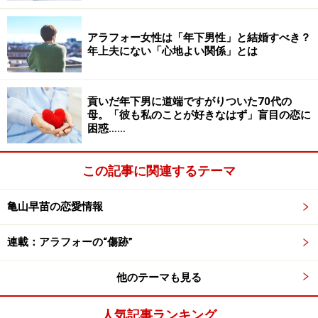
アラフォー女性は「年下男性」と結婚すべき？
高校生なのに門限は18時。部活のあと友だちとファスト
年上夫にない「心地よい関係」とは
フードに立ち寄っておしゃべりすることさえ許されな
い。休日に友だちと出かけることもできなかった。それ
でいて父方の親戚の法事や行事にはひとりで行かされ
貢いだ年下男に道端ですがりついた70代の
母。「彼も私のことが好きなはず」盲目の恋に
た。
困惑……
「近所づきあいの愚痴やら相談やらも私に言ってき
この記事に関連するテーマ
て……。母にとって私はどういう存在だったのか今もわか
りません。弟と妹には、母親らしく接していたし、非常
亀山早苗の恋愛情報
に甘かったですね」
連載：アラフォーの“傷跡”
大学に合格すると、彼女は家が遠いという理由をつけて
友だちのところを泊まり歩くようになった。母が激怒し
他のテーマも見る
て泣いたり騒いだりしたあげく、殴りかかってきたこと
人気記事ランキング
もあった。