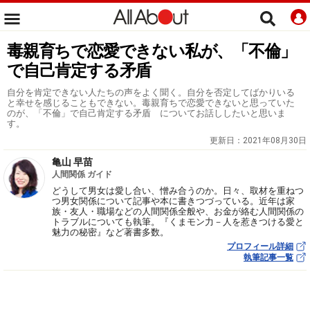
毒親育ちで恋愛できない私が、「不倫」
で自己肯定する矛盾
自分を肯定できない人たちの声をよく聞く。自分を否定してばかりいる
と幸せを感じることもできない。毒親育ちで恋愛できないと思っていた
のが、「不倫」で自己肯定する矛盾 についてお話ししたいと思いま
す。
更新日：
2021年08月30日
亀山 早苗
人間関係 ガイド
どうして男女は愛し合い、憎み合うのか。日々、取材を重ねつ
つ男女関係について記事や本に書きつづっている。近年は家
族・友人・職場などの人間関係全般や、お金が絡む人間関係の
トラブルについても執筆。『くまモン力－人を惹きつける愛と
魅力の秘密』など著書多数。
プロフィール詳細
執筆記事一覧