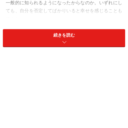
一般的に知られるようになったからなのか。いずれにし
ても、自分を否定してばかりいると幸せを感じることも
できない。
続きを読む
親に褒められたことのない子ども時代
「最近、やっと自分を認められるようになったんです。
それと同時に罪悪感も募るという矛盾した状況ではある
んですが」
ミユキさん（35歳）は小声でそう言った。彼女は転勤族
の父親のもと、中学までに5回も転校したという。2歳年
下の弟、4歳年下の妹がいるが、両親は長女の彼女にや
たらと厳しかった。