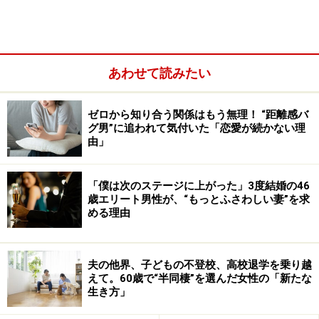
あわせて読みたい
ゼロから知り合う関係はもう無理！ “距離感バ
グ男”に追われて気付いた「恋愛が続かない理
由」
「僕は次のステージに上がった」3度結婚の46
歳エリート男性が、“もっとふさわしい妻”を求
める理由
「母は自分も大学を出ているのに父と結婚したばかりに
仕事もできない。どこに行っても社宅住まいで近所の目
もうるさいし、友だちもできない。いつもそうやって愚
夫の他界、子どもの不登校、高校退学を乗り越
痴ばかり言っていました。過去の話しかしないんです。
えて。60歳で“半同棲”を選んだ女性の「新たな
生き方」
小さいころはおかあさん、かわいそうと思っていたけ
ど、小学校高学年になるとそういう父と結婚したのは母