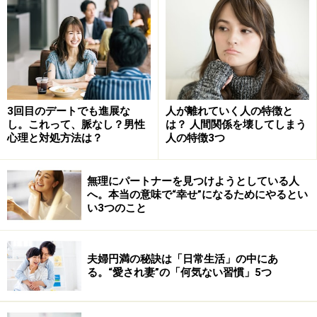
友達がアドバイスを求めていないときに、説教をし始め
てしまう人もいます。最悪なパターンだと、「愛のム
チ」だと勘違いして、相手をひどく傷つけるような“言葉
の暴力”を浴びせてしまう人もいます。
3回目のデートでも進展な
人が離れていく人の特徴と
本人は、「あなたのためを思って」とは言いますが、本
し。これって、脈なし？男性
は？ 人間関係を壊してしまう
心理と対処方法は？
人の特徴3つ
当に相手のことを思っていたら、もっと“相手が受け入れ
やすい言い方”をするはずです。たとえ叱る場合でも、そ
無理にパートナーを見つけようとしている人
こに愛情を感じるからこそ、相手は感謝することもある
へ。本当の意味で“幸せ”になるためにやるとい
のです。だから、もし相手がそれを聞き入れないとき
い3つのこと
は、あなたのやっていることが相手にとっては、単なる
おせっかいであることも少なくないのです。
夫婦円満の秘訣は「日常生活」の中にあ
る。“愛され妻”の「何気ない習慣」5つ
思い通りにしたがると、煙たがれる