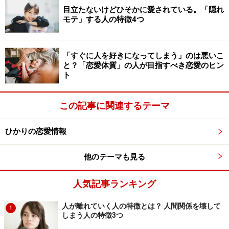
目立たないけどひそかに愛されている。「隠れ
相手によかれと思って説教する人のなかには、「相手を
モテ」する人の特徴4つ
従わせたい」「自分の思い通りにコントロールしたい」
という欲望が隠れている人もいます。そういう人は、
「相手のため」ではなく、「自分のため」に言っている
「すぐに人を好きになってしまう」のは悪いこ
と？「恋愛体質」の人が目指すべき恋愛のヒン
ことも少なくありません。それでは、相手に受け入れら
ト
れにくくなってしまうでしょう。
この記事に関連するテーマ
つまり、「自分は一生懸命やっているのに！」と思いな
がら、空回りしてしまうときは、「自分が本当は何に対
ひかりの恋愛情報
して一生懸命になっているのか」をきちんと考えた方が
いいのです。心の奥底には、利己的な考えを持っている
他のテーマも見る
こともあるからです。
人気記事ランキング
つまり、「相手のために」と本当に思えるようになった
人が離れていく人の特徴とは？ 人間関係を壊して
1
ときには、“あなたが一生懸命になること”自体が変わっ
しまう人の特徴3つ
てくることもあるのです。「一生懸命、相手が受け入れ