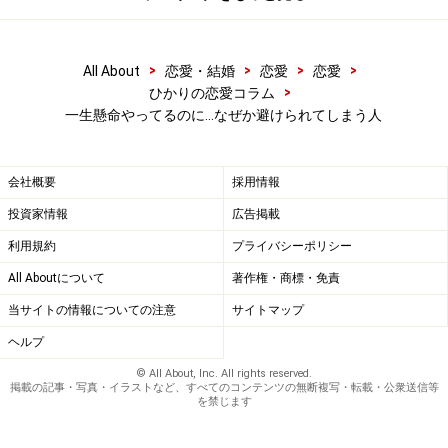
場合によっては、みんなと足並みをそろえてやった方が
いいこともありますしね。
>
>
>
>
All About
恋愛・結婚
恋愛
恋愛
もちろん、どう考えても自分のほうが正しくて、周りの
>
ひかりの恋愛コラム
一生懸命やってるのに…なぜか避けられてしまう人
人たちがやる気がなさすぎる場合は、「自分には合わな
い環境である」ということなので、自ら抜ける選択肢も
あるでしょう。あなたが本当に正しければ、そんなあな
会社概要
採用情報
たを受け入れてくれる、もっといい環境が見つかるでし
投資家情報
広告掲載
ょうしね。
利用規約
プライバシーポリシー
All Aboutについて
著作権・商標・免責
でも、もしどこに行っても、自分が一生懸命にやればや
当サイトの情報についての注意
サイトマップ
るほど浮いてしまう場合は、やはり“あなたが向いている
ベクトル”と“全体が向いているベクトル”に違いがある可
ヘルプ
能性は高いので、今一度、“自分が向かうべきベクト
© All About, Inc. All rights reserved.
掲載の記事・写真・イラストなど、すべてのコンテンツの無断複写・転載・公衆送信等
ル”を見直した方がいいでしょう。
を禁じます