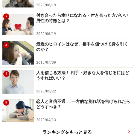
2023/06/19
やすい言葉を見つけて話す」ようになるかもしれない
し、「自分が行動している背中を見せて、大切なことを
付き合ったら幸せになれる・付き合った方がいい
2
男性の特徴とは？
伝える」ようになるかもしれないですしね。
2020/06/19
もしかしたら、「相手ができなくても、自分がフォロー
最近のヒロインはなぜ、相手を傷つけて身を引く
3
できる人になる」という選択肢だってあるかもしれませ
のか？
ん。そうなったときには、相手はあなたの器の大きさを
2015/07/09
感じ、尊敬するようになることだってあるでしょう。
人を信じる方法！ 相手・好きな人を信じるにはど
4
うすればいい？
自分が向かうべきベクトルを再確認
2020/05/22
恋人と音信不通……一方的な別れ話を告げられたら
チームワークが必要な仕事をするときも、自分だけがが
5
どうすべき？
んばりすぎて、空回りしてしまうパターンはよくあるも
のです。そんなときは、もっと全体を見渡せるようにな
2020/04/13
ること、そして、メンバーの声を聞くことも大切です。
ランキングをもっと見る