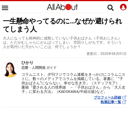
一生懸命やってるのに…なぜか避けられ
てしまう人
大人になっても精神的に成熟していない子供おばさん（子供おじさん）
は、ただがむしゃらにがんばってしまい、空回りしがちです。そういう
人が気付いた方がいいことは、何でしょうか？
更新日：
2020年06月01日
ひかり
恋愛・人間関係 ガイド
コラムニスト。夕刊フジでコラム連載をきっかけにコラムニス
トに。数々のメディアでコラムを掲載している。著書に「“子
供おばさん”にならない、幸せな生き方」（ステップモア）、
書籍『愛される人の境界線 －「子供おばさん」から「大人女
子」に変わる方法』（KADOKAWA/中経出版)など。
プロフィール詳細
執筆記事一覧