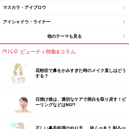
マナラ BBリキッドバー
マスカラ・アイブロウ
（SPF35・PA+++ 全2色 各7g 税抜各3400円）
アイシャドウ・ライナー
バータイプのBBクリーム。肌に触れた瞬間スルスルとろ
けて均一に広がり、ムラのない肌に仕上げてくれます。
他のテーマも見る
しかも、スーパーソフトフォーカスパウダー配合で、毛
穴やシワも自然にカバー。顔全体になじませて、手やス
ビューティ特集&コラム
ポンジでサッと伸ばせばベースメイクが完了。この手軽
さ、かなりポイント高いです！
花粉症で鼻をかみすぎた時のメイク直しはどう
する？
日焼け後は、適切なケアで美白を取り戻す！ピ
ーリングなどはNG!?
正しい鼻毛処理のやり方……抜くべき？ 剃るべ