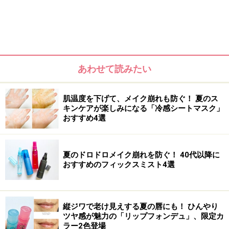
そのため、肌色補正が優れているのが特徴。ツヤ肌を作
あわせて読みたい
るのには最適ですが、カバー力ではBBクリームに劣るの
で化粧下地として使う人が多いと思います。
肌温度を下げて、メイク崩れも防ぐ！ 夏のス
キンケアが楽しみになる「冷感シートマスク」
1本でベースメイクが完了するBBクリーム。最近では
おすすめ4選
色々な機能を備えたものが出ていますが、どれを使った
ら良いかわからないという人のためにオススメを4つ紹
夏のドロドロメイク崩れを防ぐ！ 40代以降に
介します。
おすすめのフィックスミスト4選
プチプラ&コンビニで買える手軽さがウケ
縦ジワで老け見えする夏の唇にも！ ひんやり
てます！
ツヤ感が魅力の「リップフォンデュ」、限定カ
ラー2色登場