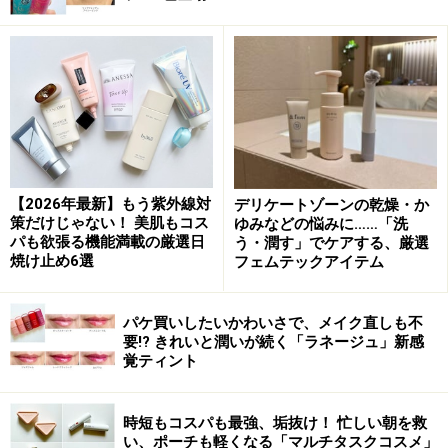
【2026年最新】もう紫外線対
デリケートゾーンの乾燥・か
策だけじゃない！ 美肌もコス
ゆみなどの悩みに……「洗
パも欲張る機能満載の厳選日
う・潤す」でケアする、厳選
焼け止め6選
フェムテックアイテム
パケ買いしたいかわいさで、メイク直しも不
コンビニで手軽に購入できるところが魅力！
要!? きれいと潤いが続く「ラネージュ」新感
覚ティント
メディア BBクリームS
時短もコスパも最強、垢抜け！ 忙しい朝を救
（SPF35・PA++ 全3色 各35g 税抜各1100円）
い、ポーチも軽くなる「マルチタスクコスメ」