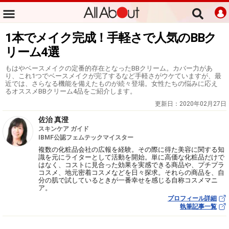
1本でメイク完成！手軽さで人気のBBク
リーム4選
もはやベースメイクの定番的存在となったBBクリーム。カバー力があ
り、これ1つでベースメイクが完了するなど手軽さがウケていますが、最
近では、さらなる機能を備えたものが続々登場。女性たちの悩みに応え
るオススメBBクリーム4品をご紹介します。
更新日：
2020年02月27日
佐治 真澄
スキンケア ガイド
IBMF公認フェムテックマイスター
複数の化粧品会社の広報を経験。その際に得た美容に関する知
識を元にライターとして活動を開始。単に高価な化粧品だけで
はなく、コストに見合った効果を実感できる商品や、プチプラ
コスメ、地元密着コスメなどを日々探求。それらの商品を、自
分の肌で試しているときが一番幸せを感じる自称コスメマニ
ア。
プロフィール詳細
執筆記事一覧