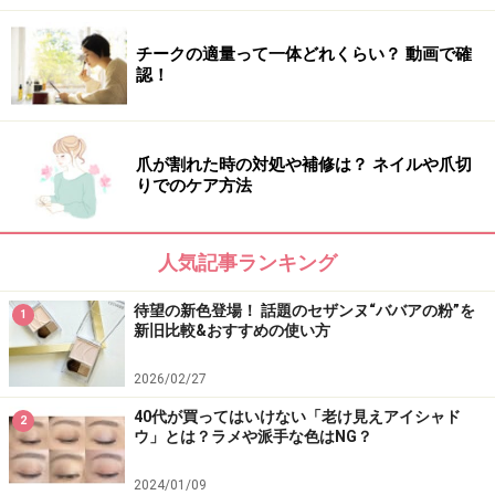
悩みを解決してくれたのがこちら。ニキビケアに有効な
サリチル酸や肌を健やかに整えるビタミン類をベースに
チークの適量って一体どれくらい？ 動画で確
配合し、なおかつ素肌感のある美しい仕上がりにもこだ
認！
わった夢のような1品です。
爪が割れた時の対処や補修は？ ネイルや爪切
りでのケア方法
ゆらぎ肌や花粉に悩む季節の必須アイテム
人気記事ランキング
ゆらぎ肌や花粉の季節のマストアイテム
待望の新色登場！ 話題のセザンヌ“ババアの粉”を
1
新旧比較&おすすめの使い方
d プログラム アレルバリア エッセンス BB
2026/02/27
（SPF40・PA+++ 全2色 各40mL 税抜各3000円）
40代が買ってはいけない「老け見えアイシャド
2
ウ」とは？ラメや派手な色はNG？
アレルバリアテクノロジー搭載で、花粉・ちり・ほこり
2024/01/09
など、気になる微粒子から肌を守るBBクリーム。赤み・