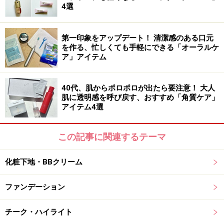
4選
毛穴・くすみ・凹凸をしっかりカバーし、キメの整った
明るい肌に仕上げてくれるBBクリーム。プチプラとは思
第一印象をアップデート！ 清潔感のある口元
を作る、忙しくても手軽にできる「オーラルケ
えないほど、なめらかにのびて肌にしっかりフィットす
ア」アイテム
るので、厚塗り感のない自然な仕上がりが幅広い層に人
気です。なんと言ってもコンビニで買える手軽さが最大
40代、肌からポロポロが出たら要注意！ 大人
のポイント。
肌に透明感を呼び戻す、おすすめ「角質ケア」
アイテム4選
簡単すぎる！ 超時短メイクならマナラで決
この記事に関連するテーマ
まり
化粧下地・BBクリーム
ファンデーション
バータイプなので忙しい朝もさっとベースメイク完了
チーク・ハイライト