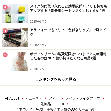
くすみも自然にカバーし、厚塗り感がないのでこれ1つ
メイク前に取り入れると効果抜群！ ノリも持ちも
3
アップする「部分用シートマスク」おすすめ4選
で完了してもOKですが、下地効果もあるので、状況に応
じて使い分けできます。デリケート肌向けの低刺激設計
2025/06/19
なので、まさに今の季節にぴったり。
アラフォーでもアリ？「色付きリップ」で唇メイ
4
ク
いかがでしたか？ 私も多い時は週の半分ぐらいは使って
2018/12/17
いるほど、手軽さ、カバー力、肌への優しさの詰まって
ボディクリームの消費期限はいつまで？去年開封
いるBBクリーム。こちらの4品は比較的手に取りやすい
5
したものはNG？使い切りたくなる商品4選
価格なので、なんとなく今使っているファンデーション
がしっくりこないと感じている人は、ぜひ試してみて。
2023/12/26
ランキングをもっと見る
※記事内容は執筆時点のものです。最新の内容をご確認くださ
い。
※個人の体質、また、誤った方法による実践に起因して肌荒れや
不調を引き起こす場合があります。実践の際には、必ず自身の体
質及び健康状態を十分に考慮し、正しい方法で行ってください。
>
>
>
>
All About
ビューティ
メイク
メイク・メイクアップ
また、全ての方への有効性を保証するものではありません。
>
化粧品・コスメ
1本でメイク完成！手軽さで人気のBBクリーム4選