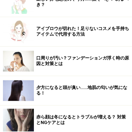
き？
アイブロウが切れた！足りないコスメを手持ち
アイテムで代用する方法
ニキビをメイクで隠したいという女性の願
いを叶える
口周りが汚い？ファンデーションガ浮く時の原
因と対策とは
ニキビの上から塗っても罪悪感なし！
夕方になると頭が臭い……地肌の匂いが気にな
フォルミュール 薬用アクネケア BB
る！
（SPF25/PA̟+++ 30g 税抜2500円）【医薬部外品】
ニキビは隠したいけれど、ニキビの上からメイクしても
赤ら顔は冬になるとトラブルが増える？ 対策
とNGケアとは
いいの？というジレンマを抱えている多くの女性たちの