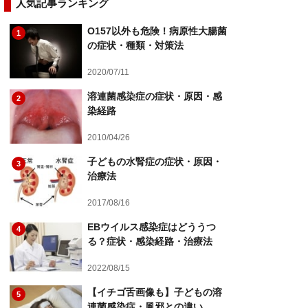
人気記事ランキング
O157以外も危険！病原性大腸菌
1
の症状・種類・対策法
2020/07/11
溶連菌感染症の症状・原因・感
2
染経路
2010/04/26
子どもの水腎症の症状・原因・
3
治療法
2017/08/16
EBウイルス感染症はどううつ
4
る？症状・感染経路・治療法
2022/08/15
【イチゴ舌画像も】子どもの溶
5
連菌感染症・風邪との違い