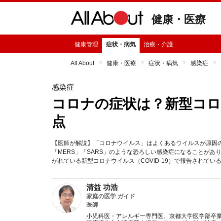
健康・医療
健康管理
症状・病気
治療・介護
All About
健康・医療
症状・病気
感染症
感染症
コロナの症状は？新型コロ
点
【医師が解説】「コロナウイルス」はよくあるウイルスが原因の
「MERS」「SARS」のような恐ろしい感染症になることが
がれている新型コロナウイルス（COVID-19）で報告されて
清益 功浩
家庭の医学 ガイド
医師
小児科医・アレルギー専門医。京都大学医学部卒