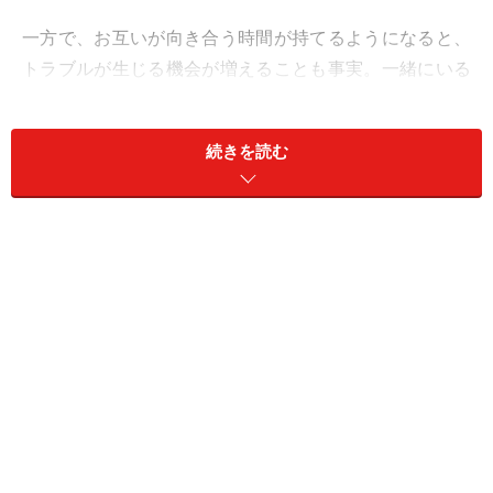
一方で、お互いが向き合う時間が持てるようになると、
トラブルが生じる機会が増えることも事実。一緒にいる
時間が長くなることで、つい相手に甘えすぎてしまうよ
うです。
続きを読む
実際、年末年始のような少し長めの休暇中に夫婦の危機
を迎えるケースも少なくありません。たとえば最近、
「メルカリ離婚」した夫婦のエピソードがあります。
仲良し夫婦が「メルカリ離婚」に至るまで
結婚11年目のAさん（40代・女性）は、2歳年下の夫と二
人暮らし。二人とも業界は異なるものの正社員として忙
しく働いています。一見、仲良し夫婦に見えたAさん夫
妻に離婚の話が持ち上がったのは、今年に入ってすぐの