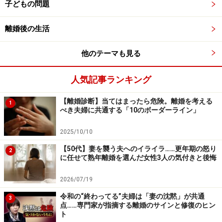
子どもの問題
本来であれば夫の体調やメンタルを心配するところを、
欲に目がくらんだAさんはあまりにも配慮に欠けた言葉
離婚後の生活
を口走ってしまったのです。
他のテーマも見る
「使えないなー。せっかく休みの間にコートとかブーツ
人気記事ランキング
とか、冬物をいっぱい出そうと思っていたのに！」
【離婚診断】当てはまったら危険。離婚を考える
1
それを聞いた夫は愕然としながら「やめないなら、オレ
べき夫婦に共通する「10のボーダーライン」
が出ていくから。ひとりでやれば？」と、突き放すよう
2025/10/10
にAさんに伝えたといいます。今までにない夫からの反
【50代】妻を襲う夫へのイライラ……更年期の怒り
撃を受けたAさんは、そこではじめて夫に甘えすぎてし
2
に任せて熟年離婚を選んだ女性3人の気付きと後悔
まっていたことに気づいたのでした。
2026/07/19
令和の“終わってる”夫婦は「妻の沈黙」が共通
3
円満な夫婦が守っている3つのルール
点……専門家が指摘する離婚のサインと修復のヒン
ト