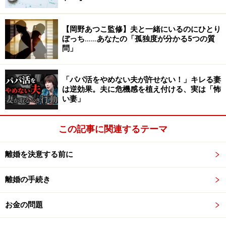
「あそこの衣装ケースに入っている商品、全部明日中に
やっておいてね」などと夫に気軽にオーダーするだけ
【岡野あつこ監修】夫と一緒にいるのにひとり
ぼっち……あなたの「孤独度が分かる5つの質
で、自動的に結構なお金を手にすることができるように
問」
なったAさんが調子に乗るのは時間の問題でした。年末
ぎりぎりまで忙しく働いていた夫の貴重な休みまで費や
「パパ活をやめない夫が許せない！」キレる妻
して無謀なお願いを繰り返し、挙句に「友達の分までお
は逆効果。夫に危機感を植え付ける、実は「怖
願いされちゃった」と、出品数をさらに増やしていった
い妻」
のでした。
この記事に関連するテーマ
「もう、いい加減にしてくれないか」
離婚を決意する前に
夫がそう切り出したのは、年末年始のほぼすべてをメル
離婚の手続き
カリの作業に費やし、自分の時間を持つことも許されな
かった夫がインフルエンザに罹患したタイミングでし
お金の問題
た。