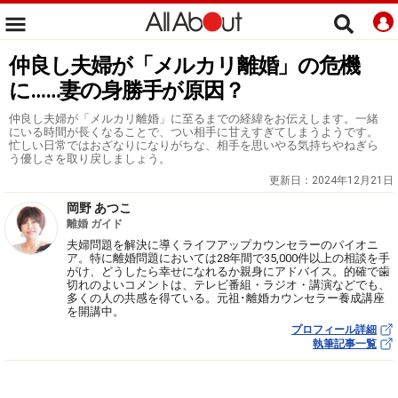
仲良し夫婦が「メルカリ離婚」の危機
に……妻の身勝手が原因？
仲良し夫婦が「メルカリ離婚」に至るまでの経緯をお伝えします。一緒
にいる時間が長くなることで、つい相手に甘えすぎてしまうようです。
忙しい日常ではおざなりになりがちな、相手を思いやる気持ちやねぎら
う優しさを取り戻しましょう。
更新日：
2024年12月21日
岡野 あつこ
離婚 ガイド
夫婦問題を解決に導くライフアップカウンセラーのパイオニ
ア。特に離婚問題においては28年間で35,000件以上の相談を手
がけ、どうしたら幸せになれるか親身にアドバイス。的確で歯
切れのよいコメントは、テレビ番組・ラジオ・講演などでも、
多くの人の共感を得ている。元祖･離婚カウンセラー養成講座
を開講中。
プロフィール詳細
執筆記事一覧