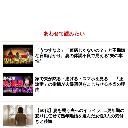
ことでした。
あわせて読みたい
「うつすなよ」「仮病じゃないの？」と不機嫌
な言動ばかり。妻の体調不良で見える“夫の本
性”
家で夫が黙る・逃げる・スマホを見る……「正
論妻」の指摘が夫婦関係をこじらせる本当の理
由
きっかけは、年末の休暇を活用し、家の大掃除をかねて
【50代】妻を襲う夫へのイライラ……更年期の
怒りに任せて熟年離婚を選んだ女性3人の気付
Aさんがメルカリをはじめたこと。「友人の結婚式でい
きと後悔
ただいた引き出物の食器や、お互いの実家から送られて