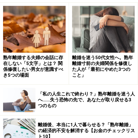
きた雑貨、着なくなったブランドものの服など、家のな
かを見渡すと意外と要らないものがたくさんあったんで
す」とはAさん。会社の同僚の「お小遣い稼ぎになる
よ」というひと言ではじめたメルカリでしたが、もとも
と不器用だったこともあり、商品の撮影や梱包に手間取
るばかりのAさん。はじめは、なかなか思った通りにい
熟年離婚する夫婦の会話に存
離婚を迷う50代女性へ。熟年
きませんでした。
在しない「5文字」とは？ 関
離婚寸前の夫婦関係を修復し
係修復したい男女が意識すべ
た人が「最初にやめた3つの
き5つの場面
こと」
そんな妻の様子を見ていた夫が、なにげなく「オレも手
伝おうか？」と言ったことから事態は急展開。デザイン
系の仕事に就いていた経験もある夫は、カメラでの商品
「私の人生これで終わり？」熟年離婚を迷う人
へ……失う恐怖の先で、あなたが取り戻せる3
撮影の腕前もセミプロ級。結局、撮影にとどまらず取引
つのもの
の対応や梱包、配送の手配まで、「あなたがやったほう
が早いから」と言って、Aさんはほぼすべての作業を夫
離婚後、本当に1人で暮らせる？「熟年離婚」
に任せることにしたのです。
の経済的不安を解消する【お金のチェックリス
ト10】