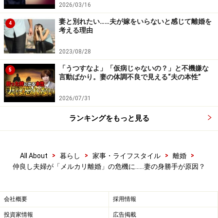
夫婦とはいえ、もとは他人。甘えていい部分と、自立が
2026/03/16
求められる部分の両方があるのは当然です。しかも甘え
妻と別れたい……夫が嫁をいらないと感じて離婚を
4
考える理由
ていいのは、確固たる愛情があってこそ。相手を慈しむ
気持ちを忘れて身勝手に甘えるばかりでは夫婦関係はう
2023/08/28
まくいくはずはありません。
「うつすなよ」「仮病じゃないの？」と不機嫌な
5
言動ばかり。妻の体調不良で見える“夫の本性”
これはメルカリに限った話ではなく、どんなことでも
2026/07/31
「甘えすぎない」「頼りすぎない」「面倒くさがらな
い」ことが、夫婦が円満な関係を築くために欠かせない
ランキングをもっと見る
基本のルール。離婚の危機を招かないためにも、「親し
き仲に礼儀あり」は常に心がけておきましょう。
>
>
>
>
All About
暮らし
家事・ライフスタイル
離婚
仲良し夫婦が「メルカリ離婚」の危機に……妻の身勝手が原因？
【関連記事】
旦那・妻に冷めたら離婚はアリ？ 夫婦の愛情は戻る
のか
会社概要
採用情報
投資家情報
広告掲載
円満離婚する方法とは？「仲良し離婚」の流れやポ