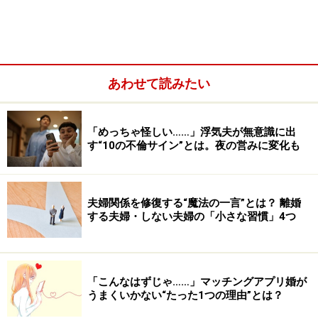
事例2：子供への説明は時間をかけてじっくりと
あわせて読みたい
事例3：相手への執着を捨てて気持ちを整理
「めっちゃ怪しい……」浮気夫が無意識に出
事例1：安定した生活に必要なのはやっぱり
す“10の不倫サイン”とは。夜の営みに変化も
お金
「とにかく、お金の話をきちんとしてお互いに合意をし
夫婦関係を修復する“魔法の一言”とは？ 離婚
ておくこと。これに尽きると思います」と教えてくれた
する夫婦・しない夫婦の「小さな習慣」4つ
のは優菜さん（37歳・仮名）。
同い年の夫は外資系企業に勤めるエンジニア。当初は東
「こんなはずじゃ……」マッチングアプリ婚が
京支店の勤務でしたが、その後インドに転勤。生まれた
うまくいかない“たった1つの理由”とは？
ばかりの娘を抱える優菜さんは赴任先への帯同を拒否し