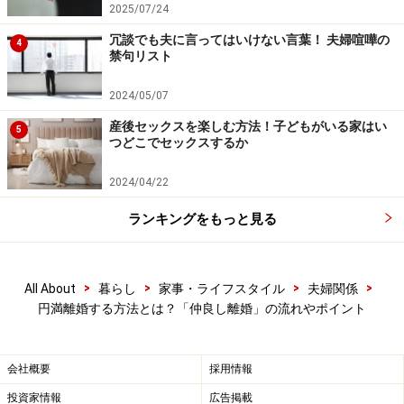
て不謹慎かもしれませんが、もし、義母が交通事故とか
2025/07/24
で早く亡くなっていたりすれば、夫と別れることもなか
冗談でも夫に言ってはいけない言葉！ 夫婦喧嘩の
4
禁句リスト
ったんじゃないかとか、思っていました。夫が悪いんじ
ゃない、義母が悪いんだと、離婚の原因を義母だけに押
2024/05/07
し付けていました。でも冷静に考えれば、最終的に離婚
産後セックスを楽しむ方法！子どもがいる家はい
5
を決めたのは夫で、つまり夫は私より自分の親を選んだ
つどこでセックスするか
わけです。彼はとっくに私への気持ちに整理をつけてい
2024/04/22
たのでしょうけど、私だけが夫への執着を捨てられなか
った」
ランキングをもっと見る
離婚後も元夫のSNSを見たり、共通の友人を通じて夫の
様子を聞き出したりと、夫の様子が気になりつつも、元
>
>
>
>
All About
暮らし
家事・ライフスタイル
夫婦関係
円満離婚する方法とは？「仲良し離婚」の流れやポイント
夫には素直に連絡が取れなかったといいます。
「離婚後1年ぐらいたって、ようやく自分の気持ちが整
会社概要
採用情報
理できて、そうしたら普通に元夫と連絡を取ることがで
投資家情報
広告掲載