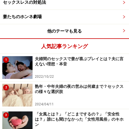
セックスレスの対処法
妻たちのホンネ劇場
事例3：相手への執着を捨てて気持ちを整理
他のテーマも見る
「お互いの今後の生き方について干渉しすぎない、知ろ
うとしすぎないことが大事だと思います。相手への執着
人気記事ランキング
を手放すことがよい関係を続けるベースです」と話して
夫婦間のセックスで妻が喜ぶプレイとは？夫に言
くれたのがさくらさん（35歳・仮名）。
1
えない理想・本音
嫁姑関係がうまくいかなかったことからメンタルに不調
2022/10/22
をきたし、それが離婚の原因になったというさくらさん
熟年・中年夫婦の夜の営みは何歳まで？セックス
2
は、正直、離婚を決めた後でも夫への未練が残っていた
の様々な選択肢
のだそう。
2024/04/11
「女風とは？」「どこまでするの？」「安全性
「相手のことを憎んで、大嫌いになっての離婚じゃなか
3
は？」誰にも聞けなかった「女性用風俗」のキホ
ったですから、ずいぶん迷いました。こんな言い方をし
ン