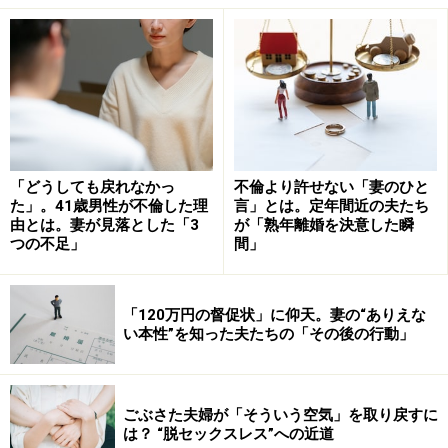
たために、夫は単身インドへ。そのまま離れ離れの時間
が長くなるうちに、夫婦の関係が変化してしまったのだ
とか。
「平和的な離婚に向けての話し合いの中で、最後まで時
間がかかったのがお金の話。離婚後に、女性側も安定し
た生活ができる程度の金銭的な保証を確保できなけれ
「どうしても戻れなかっ
不倫より許せない「妻のひと
た」。41歳男性が不倫した理
言」とは。定年間近の夫たち
ば、とてもじゃないけど『仲良し』なんかにはなれない
由とは。妻が見落とした「3
が「熟年離婚を決意した瞬
ですよ。夢も希望もない話ですが、まずはお金の話が一
つの不足」
間」
番大事です」
「120万円の督促状」に仰天。妻の“ありえな
い本性”を知った夫たちの「その後の行動」
事例2：子供への説明は時間をかけてじっく
りと
ごぶさた夫婦が「そういう空気」を取り戻すに
「子供についてしっかり話し合って決めておくこと。そ
は？ “脱セックスレス”への近道
して子供が、親の離婚を理解できる年齢に達していた