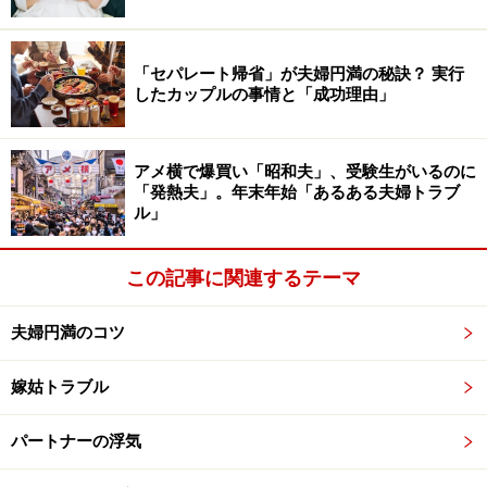
ら、子供本人の意見もきちんと聞くこと」とアドバイス
してくれたのは美咲さん（40歳・仮名）。
「セパレート帰省」が夫婦円満の秘訣？ 実行
したカップルの事情と「成功理由」
夫の浮気が離婚原因だったという美咲さん夫婦の場合、
親権は美咲さんが持つことはすぐに決まったものの、父
アメ横で爆買い「昭和夫」、受験生がいるのに
親としての元夫の立ち位置をどのように作っていくのか
「発熱夫」。年末年始「あるある夫婦トラブ
を、離婚前にじっくり話し合ったそう。
ル」
「子供の意見を聞くといっても『パパとママのどっちを
この記事に関連するテーマ
選ぶの？』みたいな聞き方はNGです。離婚後にどんな生
活になり、子供自身にもどんな変化があるか（苗字が変
夫婦円満のコツ
わるなど）をしっかり伝えて、子供にも意見があればち
嫁姑トラブル
ゃんと受け止めるようにしました。うちは小学4年生だ
ったので全部を理解してもらうことは難しかったです
パートナーの浮気
が、時間をかけて少しずつ話をすることで、受け止める
準備をしてもらえたのではないかと思っています」