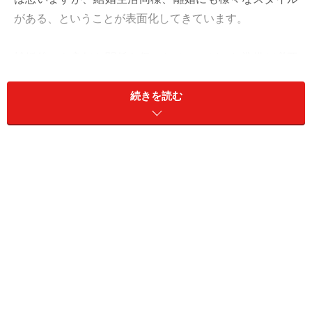
がある、ということが表面化してきています。
離婚後にも良好な関係を保つためにはどんな準備が必要
なのか、円満離婚をした事例をもとに考えてみましょ
続きを読む
う。
＜目次＞
事例1：安定した生活に必要なのはやっぱりお金