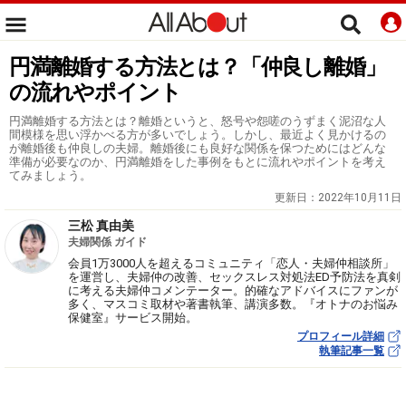
円満離婚する方法とは？「仲良し離婚」
の流れやポイント
円満離婚する方法とは？離婚というと、怒号や怨嗟のうずまく泥沼な人
間模様を思い浮かべる方が多いでしょう。しかし、最近よく見かけるの
が離婚後も仲良しの夫婦。離婚後にも良好な関係を保つためにはどんな
準備が必要なのか、円満離婚をした事例をもとに流れやポイントを考え
てみましょう。
更新日：
2022年10月11日
三松 真由美
夫婦関係 ガイド
会員1万3000人を超えるコミュニティ「恋人・夫婦仲相談所」
を運営し、夫婦仲の改善、セックスレス対処法ED予防法を真剣
に考える夫婦仲コメンテーター。的確なアドバイスにファンが
多く、マスコミ取材や著書執筆、講演多数。『オトナのお悩み
保健室』サービス開始。
プロフィール詳細
執筆記事一覧