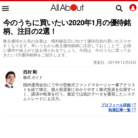
今のうちに買いたい2020年1月の優待銘
柄、注目の2選！
株主優待が人気の企業は、権利確定日に向けて優待目的の買いが入りや
すくなります。早いうちから株主優待銘柄に注目しておくことで、お得
に優待や値上がり益を得られるでしょう。今回は、今のうちに買ってお
きたい1月優待銘柄をご紹介します。
更新日：
2019年12月03日
西村 剛
株式 ガイド
国内運用会社にて中小型株式ファンドマネージャー兼アナリス
トを経て独立。個人投資家に分かりやすく株式投資を伝授すべ
く、講演や執筆を行う。最近では統計データを重視したシステ
ムトレードにも注力。
プロフィール詳細
執筆記事一覧