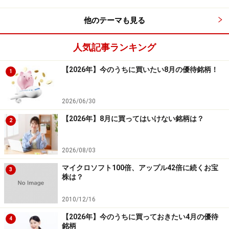
＜9829＞
他のテーマも見る
【業務内容】東急百貨店グループに属する大手百貨店で
す。
人気記事ランキング
【単元株数】100株
【2026年】今のうちに買いたい8月の優待銘柄！
【最低購入金額】17万0700円（2019年12月2日時点）
1
【権利確定月】1月末、7月末
【優待内容】各店舗で使える10％割引券
2026/06/30
【2026年】8月に買ってはいけない銘柄は？
100株……
50枚
2
200株……
100枚
2026/08/03
300株……
150枚
マイクロソフト100倍、アップル42倍に続くお宝
400株……
200枚
3
株は？
500株……
250枚
2010/12/16
600株……
300枚
【2026年】今のうちに買っておきたい4月の優待
4
700株……
350枚
銘柄