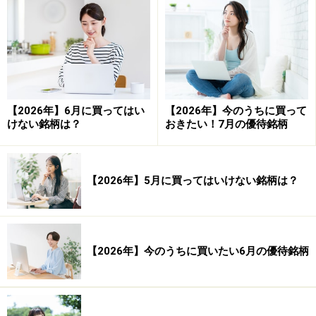
システムトレードの達人
【2026年】6月に買ってはい
【2026年】今のうちに買って
けない銘柄は？
おきたい！7月の優待銘柄
勝率： 76.47 ％
勝ち数： 13 回
負け数： 4 回
【2026年】5月に買ってはいけない銘柄は？
引き分け数： 1 回
合計損益（率）： 52.12 ％ 平均損益（率）： 2.90
％
【2026年】今のうちに買いたい6月の優待銘柄
合計利益（率）： 86.37 ％ 平均利益（率）： 6.64
％
合計損失（率）： -34.25 ％ 平均損失（率）：