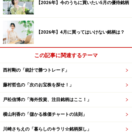
【2026年】今のうちに買いたい5月の優待銘柄
-8.56 ％
プロフィット・ファクター（合計利益÷合計損失）：
2.522
【2026年】4月に買ってはいけない銘柄は？
平均保持日数： 47.56 日
この記事に関連するテーマ
検証結果を見てみると、勝率は76.47％、1トレードあた
りの平均損益は2.90％です。勝率が高く平均損益もプラ
西村剛の「統計で勝つトレード」
スとなっていることから、良好な成績といえるでしょ
う。優待権利確定日から約2カ月前の早いうちから注目
藤村哲也の「次のお宝株を探せ！」
しておくことで、高値掴みして損失を被るリスクが低く
なるでしょう。
戸松信博の「海外投資、注目銘柄はここ！」
横山利香の「儲かる株価チャートの法則」
おすすめ優待銘柄その2：ながの東急百貨店
川崎さちえの「暮らしのキラリ☆銘柄探し」