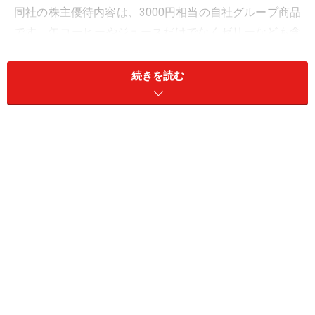
同社の株主優待内容は、3000円相当の自社グループ商品
です。缶コーヒーやジュースだけでなくゼリーなども含
まれ、多彩で魅力的な内容といえるでしょう。その魅力
的な優待内容から同社優待の人気は高く、優待権利確定
続きを読む
日に近づくほど投資家の注目を浴び、買いが入りやすい
傾向にあります。
では、同社株を今のうちに購入した場合どのようなパフ
ォーマンスになるか検証してみましょう。今回は、同社
株を11月末に購入し、1月末の権利確定日前に売却した
場合の検証を行います。この検証のとおりに売買をする
と、株主優待は取れませんが売買益のパフォーマンスの
大きさを確認することができます。