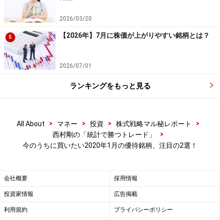
800株……
400枚
2026/03/20
900株……
450枚
【2026年】7月に株価が上がりやすい銘柄とは？
5
1000株
以上……
500枚
2026/07/01
同社の株主優待内容は、東急百貨店の各店舗で使える
ランキングをもっと見る
10％割引券です。その魅力的な優待内容から同社優待の
人気は高く、優待権利確定日に近づくほど投資家の注目
を浴び、買いが入りやすい傾向にあります。
>
>
>
>
All About
マネー
投資
株式戦略マル秘レポート
>
西村剛の「統計で勝つトレード」
同社株を今のうちに購入した場合、どのようなパフォー
今のうちに買いたい2020年1月の優待銘柄、注目の2選！
マンスになるか検証してみましょう。今回は、同社株を
11月末に購入し、1月末の権利確定日前に売却した場合
会社概要
採用情報
の検証を行います。この検証のとおりに売買をすると、
投資家情報
広告掲載
株主優待は取れませんが売買益のパフォーマンスの大き
利用規約
プライバシーポリシー
さを確認することができます。