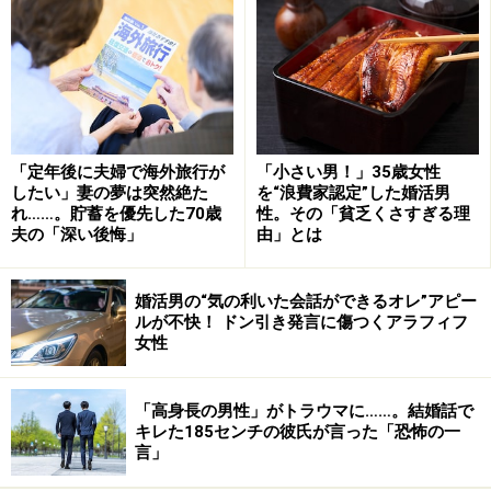
せられてきた。
「別居直前に夫と話したとき、夫はそんなのは冗談だっ
たと笑い飛ばしたんです。借金も暴力もないのに、どう
してオレを責めるんだ、と。この人は結局、自分のこと
は棚に上げて人を非難するだけ、女を下に見てるだけな
「定年後に夫婦で海外旅行が
「小さい男！」35歳女性
んだなと思いました。それが別居の引き金となりまし
したい」妻の夢は突然絶た
を“浪費家認定”した婚活男
れ……。貯蓄を優先した70歳
性。その「貧乏くさすぎる理
た」
夫の「深い後悔」
由」とは
息子は当初、父親に同情的な側面もあったという。
婚活男の“気の利いた会話ができるオレ”アピー
ルが不快！ ドン引き発言に傷つくアラフィフ
女性
「私が別居を決断したとき、子どもたちにどうするか聞
いたんです。娘はすぐ私と一緒に出ると言ったんです
が、息子はしばらくは残る、と。夫には置き手紙をし
「高身長の男性」がトラウマに……。結婚話で
キレた185センチの彼氏が言った「恐怖の一
て、あらかじめ借りていたアパートに1日で引っ越しを
言」
決行しました。でも1週間後に、息子が自分の荷物をも