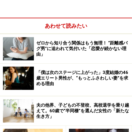
あわせて読みたい
ゼロから知り合う関係はもう無理！ “距離感バ
グ男”に追われて気付いた「恋愛が続かない理
由」
「僕は次のステージに上がった」3度結婚の46
歳エリート男性が、“もっとふさわしい妻”を求
める理由
夫は自分では「誰もが平等だというつもりで家族に接し
夫の他界、子どもの不登校、高校退学を乗り越
てきた」と言っているそうだ。だがミカさんから見る
えて。60歳で“半同棲”を選んだ女性の「新たな
生き方」
と、何度も「女子どもがそんなこと言うな」とか、「女
のくせにこんなこともできないのか」という言葉を浴び