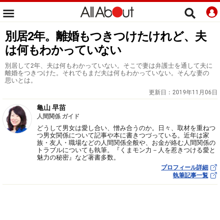
別居2年。離婚もつきつけたけれど、夫
は何もわかっていない
別居して2年、夫は何もわかっていない。そこで妻は弁護士を通して夫に
離婚をつきつけた。それでもまだ夫は何もわかっていない。そんな妻の
思いとは。
更新日：
2019年11月06日
亀山 早苗
人間関係 ガイド
どうして男女は愛し合い、憎み合うのか。日々、取材を重ねつ
つ男女関係について記事や本に書きつづっている。近年は家
族・友人・職場などの人間関係全般や、お金が絡む人間関係の
トラブルについても執筆。『くまモン力－人を惹きつける愛と
魅力の秘密』など著書多数。
プロフィール詳細
執筆記事一覧