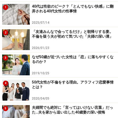
か、いろいろ工夫をしました。会社も対応してくれた。
40代は性欲のピーク？「とんでもない快感」に翻
1
弄される40代女性の性事情
それでも当時、夫はほとんど協力してくれなかったんで
すよね」
2025/07/14
「友達みんなで会ってるだけ」と朝帰りする妻。
2
そのことを夫は覚えていないそうだ。自分だって保育園
不倫を疑う夫が初めて気づいた「夫婦の深い溝」
のお迎えはしていたというのだが、ミカさんは当時の日
2026/01/23
記から、夫がお迎えにいったのは月に1回程度だと論破
した。
なぜ50歳が近づいた女性は「恋」に落ちやすくな
3
るのか？
「夫は自分がすごく家庭に関わっていたという認識があ
2019/10/25
るようなんですが、日記を見ると全然関わっていない。
50代女性が不倫をする理由。アラフィフ恋愛事情
4
仕事だと言って自分だけ友人と遊びに行って、あとから
とは？
バレたりもしている。どうしてそういう記憶の塗り替え
2020/04/05
が起こってしまうんでしょう。夫は自分が正しいと思い
夫婦間でも絶対に「言ってはいけない言葉」だっ
込んでいるからじゃないでしょうか」
5
た…夫を家から追い出した40歳妻の深い後悔