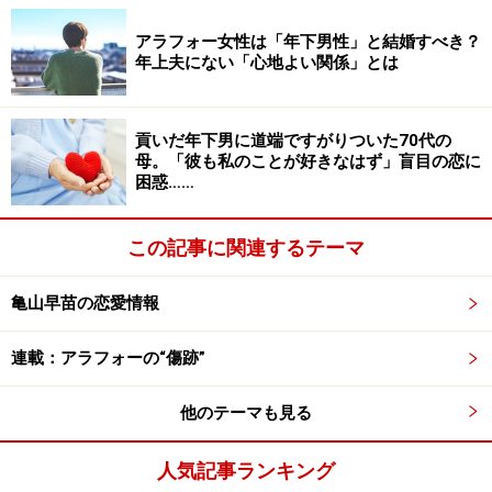
ってやってきたんです。『おとうさんはおかあさんの悪
口ばかり言ってる。反省がないんだよね、一緒にはいら
アラフォー女性は「年下男性」と結婚すべき？
年上夫にない「心地よい関係」とは
れない』と」
父は息子にも見放されてしまったのだ。
貢いだ年下男に道端ですがりついた70代の
母。「彼も私のことが好きなはず」盲目の恋に
困惑……
この記事に関連するテーマ
夫への情もなくなった
ミカさんは最初、共働きを望んでいた。だが、子どもが
亀山早苗の恋愛情報
生まれると夫は家庭に入ってほしいと懇願した。
連載：アラフォーの“傷跡”
「自分が働く母親に育てられたので、家にいてほしいと
他のテーマも見る
思っていたようです。でも私は受け入れなかった。子ど
もはいずれ大きくなる。自分の人生は貫きたかった。子
人気記事ランキング
どもが小さいときは時短とか週休3日にしてもらうと