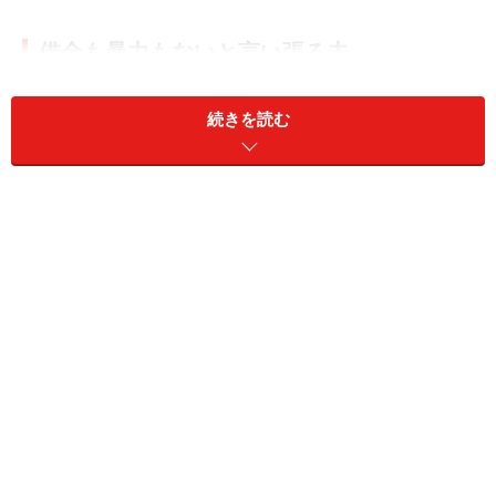
借金も暴力もないと言い張る夫
ミカさん（46歳）は、結婚して18年たつ夫と離婚協議中
続きを読む
だ。17歳の息子、15歳の娘も離婚には賛成しているとい
う。
「2年前に子どもたちを連れて家を出ました。夫は何が
起こったのかわからないと言っていたけど、子どもたち
が小さいころから私はずっと夫への不満を小出しにして
きたんです。もっと子育てをしてほしい、子どもと関わ
ってほしい、と。夫は『時間があればやるよ、忙しいん
だよ』と口癖のように言っていました。だけど実際には
時間があっても、ごろごろしていて子どもと関わろうと
しなかった。本人は関わった“つもり”でいたようです
が」