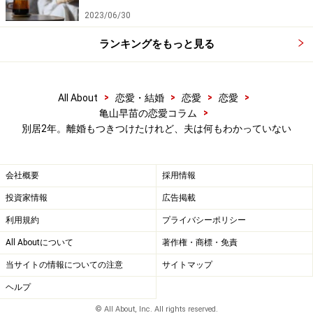
別居から2年、彼女はとうとう離婚届をつきつけた。夫
2023/06/30
は離婚には同意しない姿勢を見せているそうだ。
ランキングをもっと見る
「私は財産分与をして早く離婚したいんですが、夫はこ
ちらの弁護士との話し合いもしないという態度。調停、
>
>
>
>
All About
恋愛・結婚
恋愛
恋愛
審判へと進むしかないかもしれません」
>
亀山早苗の恋愛コラム
別居2年。離婚もつきつけたけれど、夫は何もわかっていない
夫とは話し合いにならない、もうすでに情もないと突き
放しているミカさんだが、夫は「妻と直接、話したい」
会社概要
採用情報
の一点張りだとか。
投資家情報
広告掲載
利用規約
プライバシーポリシー
夫の記憶は夫の中では正しいのかもしれない。妻からの
All Aboutについて
著作権・商標・免責
再三のサインも、夫は気づかなかったのかもしれない。
当サイトの情報についての注意
サイトマップ
ただ、最後にミカさんが言ったように、「自分は正し
い」という思い込みが強すぎるのではないだろうか。夫
ヘルプ
が素の自分を出して妻と話し合っていれば、ここまで問
© All About, Inc. All rights reserved.