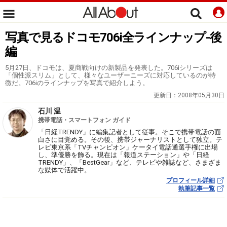
写真で見るドコモ706i全ラインナップ-後
編
5月27日、ドコモは、夏商戦向けの新製品を発表した。706iシリーズは
「個性派スリム」として、様々なユーザーニーズに対応しているのが特
徴だ。706iのラインナップを写真で紹介しよう。
更新日：
2008年05月30日
石川 温
携帯電話・スマートフォン ガイド
「日経TRENDY」に編集記者として従事。そこで携帯電話の面
白さに目覚める。その後、携帯ジャーナリストとして独立。テ
レビ東京系「TVチャンピオン」ケータイ電話通選手権に出場
し、準優勝を飾る。現在は「報道ステーション」や「日経
TRENDY」、「BestGear」など、テレビや雑誌など、さまざま
な媒体で活躍中。
プロフィール詳細
執筆記事一覧