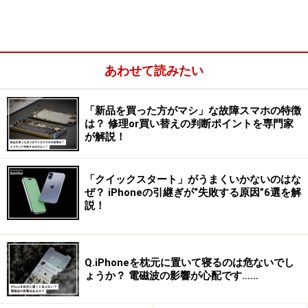
あわせて読みたい
「新品を買った方がマシ」な故障スマホの特徴
は？ 修理or買い替えの判断ポイントを専門家
が解説！
「クイックスタート」がうまくいかないのはな
ぜ？ iPhoneの引継ぎが“失敗する原因”6選を解
説！
Q.iPhoneを枕元に置いて寝るのは危ないでし
ょうか？ 電磁波の影響が心配です……