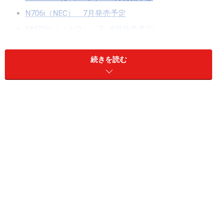
N706i（NEC） 7月発売予定
NM706i（ノキア） 7～8月発売予定
SH706i（シャープ） 7～8月発売予定
続きを読む
SO706i（ソニー・エリクソン） 7月発売予定
706iシリーズ（前編）はこちら
。
906iシリーズはこちら
。
まずは、ドコモ初の防水ワンセグケータイ、富士通F706i
から。
※記事内容は執筆時点のものです。最新の内容をご確認くださ
い。
※機種やOSのバージョンによって画面表示、操作方法が異なる可
能性があります。
次のページへ
1
/
8