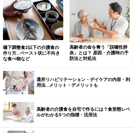
自動車で行う運送や障害者等の運送に範囲を限定したタ
クシー事業者が行う運送」と定義されてます。一般的
な、大まかな違いをご紹介しましょう。
■介護タクシーとは
福祉タクシーと同じ乗務員や業務内容に加え、介護保険
高齢者の命を奪う「誤嚥性肺
嚥下調整食2以下の介護食の
を利用して乗降時や自宅内での介護も行えるタクシー
炎」とは？ 原因・介護時の予
作り方…ペースト状に不向き
防法と対処法
な食べ物など
■福祉タクシーとは
乗務員が一人の場合は介護系資格と二種免許、乗務員が
通所リハビリテーション・デイケアの内容・利
二人の場合は介護系資格者と二種免許保有者が一人ずつ
用法…メリット・デメリットも
乗り、障害者等を目的地まで運送し介助を行うタクシー
高齢者の介護食を自宅で作るには？食形態レベ
■ケアタクシーとは
ルがわかる5つの指標・活用法
通常のタクシー事業に加え、乗務員が介護経験、介護系
の資格を持ち、介助が必要な方の軽介助を行うタクシー