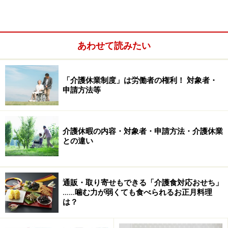
あわせて読みたい
「介護休業制度」は労働者の権利！ 対象者・
申請方法等
介護タクシー・福祉タクシー・ケアタクシ
介護休暇の内容・対象者・申請方法・介護休業
ーの違い・定義
との違い
介護タクシーとは別に、「福祉タクシー」「ケアタクシ
ー」といった名前を聞いたことがある方もいるかもしれ
通販・取り寄せもできる「介護食対応おせち」
ません。実は「介護タクシー」自体が正式名称ではな
……噛む力が弱くても食べられるお正月料理
は？
く、わかりやすく呼ばれているだけで、正式な定義はあ
りません。福祉タクシーは「一般タクシー事業者が福祉