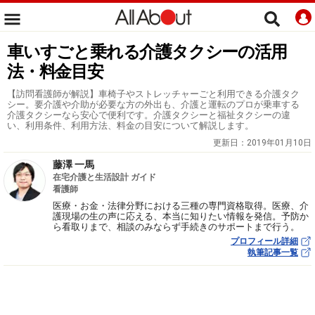
車いすごと乗れる介護タクシーの活用
法・料金目安
【訪問看護師が解説】車椅子やストレッチャーごと利用できる介護タク
シー。要介護や介助が必要な方の外出も、介護と運転のプロが乗車する
介護タクシーなら安心で便利です。介護タクシーと福祉タクシーの違
い、利用条件、利用方法、料金の目安について解説します。
更新日：
2019年01月10日
藤澤 一馬
在宅介護と生活設計 ガイド
看護師
医療・お金・法律分野における三種の専門資格取得。医療、介
護現場の生の声に応える、本当に知りたい情報を発信。予防か
ら看取りまで、相談のみならず手続きのサポートまで行う。
プロフィール詳細
執筆記事一覧