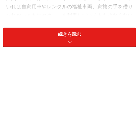
いれば自家用車やレンタルの福祉車両、家族の手を借り
られないときはタクシーを利用している方も少なくない
と思います。また、車いすやストレッチャーを日常的に
使われている場合、車の乗り降りも難しく、家族の介助
続きを読む
だけでは外出が難しいケースもあります。
そのような時に活用したいのが、介護と運転のプロが乗
車する「介護タクシー」です。車椅子のまま乗れる車両
が多いですが、ストレッチャーに寝たまま乗れる車両も
あります。要介護や介助が必要な状態でも、必要な外出
を手助けしてくれる心強いサービスです。