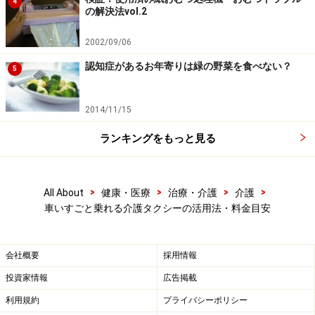
になる可能性が高い」方が認定されるため、介護タクシ
4
の解決法vol.2
ーの利用はできません。また介護保険を利用する場合、
介護タクシーの利用範囲も制限されてしまいます。どの
2002/09/06
ような利用目的ならば、介護タクシーが使えるのでしょ
認知症があるお年寄りは緑の野菜を食べない？
5
うか。原則「通院等介助」とされており、自治体によっ
て異なりますがかなり利用範囲は限られています。
2014/11/15
1. 病院等の通院
ランキングをもっと見る
2. 官公庁や公的手続き又は障害福祉サービスの利用にか
かる相談
>
>
>
>
All About
健康・医療
治療・介護
介護
3. 相談支援事業所から紹介されたサービスの見学
車いすごと乗れる介護タクシーの活用法・料金目安
この他に日常生活の買い物や美容院、選挙などでも利用
できることがあります。担当のケアマネへ確認していた
だき、ケアプランに組み込んでもらいましょう。
会社概要
採用情報
投資家情報
広告掲載
このように介護タクシーは介護保険を使える一方、使い
利用規約
プライバシーポリシー