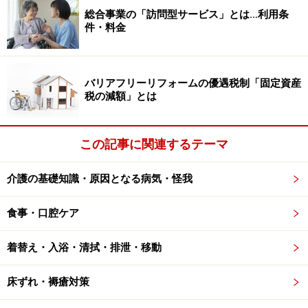
総合事業の「訪問型サービス」とは…利用条
障害等で介護や介助が必要な方は、介護タクシーや福祉
件・料金
タクシーを利用し、通常のタクシーでは少し心配な方は
ケアタクシー、と使い分けることができるかと思いま
す。
バリアフリーリフォームの優遇税制「固定資産
税の減額」とは
介護タクシーの呼び方・キャンセル料の発
この記事に関連するテーマ
生には注意
介護の基礎知識・原因となる病気・怪我
介護タクシーは、残念ながら通常のタクシーのように道
端で呼ぶことはできません。また利用条件にも制限があ
食事・口腔ケア
るため誰でも利用できるわけではなく、知らずに予約す
るとキャンセル料が発生することもあります。
着替え・入浴・清拭・排泄・移動
介護タクシーの利用方法や気になる料金の目安につい
床ずれ・褥瘡対策
て、福祉タクシーとの使い分けを含めて以下で解説しま