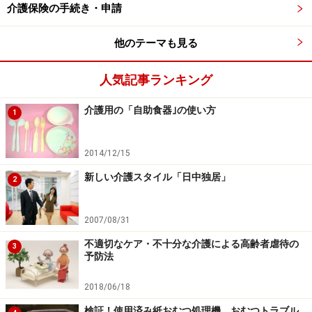
介護保険の手続き・申請
す。
他のテーマも見る
介護タクシーの利用条件は要介護1以上・介
人気記事ランキング
護保険も利用可能だが利用制限も
介護用の「自助食器｣の使い方
1
介護タクシーの最大のメリットは、乗車前から乗降時、
降車時、降車後の介護に介護保険が利用できる点です。
2014/12/15
そのため乗車前の排泄介助や降車後の着替え、移動介助
を1～3割負担で受けることができます。介護保険を利用
新しい介護スタイル「日中独居」
2
するためには要介護認定が必要になり、介護タクシーは
要介護1以上で利用ができます。
2007/08/31
不適切なケア・不十分な介護による高齢者虐待の
3
また要介護認定を受けられない方は、障害者自立支援法
予防法
による障がい支援区分1以上で利用が可能です。介護認
2018/06/18
定には要支援がありますが、「要支援は将来的に要介護
検証！使用済み紙おむつ処理機 おむつトラブル