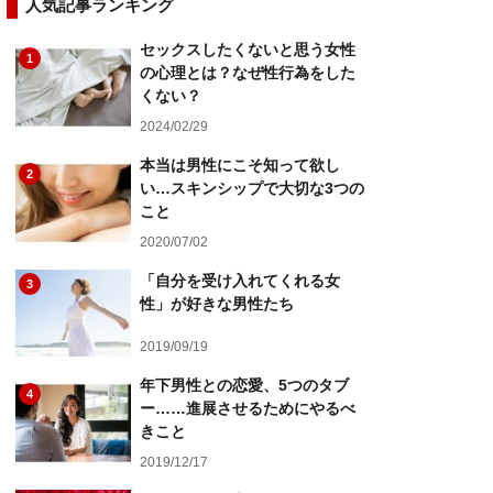
人気記事ランキング
セックスしたくないと思う女性
1
の心理とは？なぜ性行為をした
くない？
2024/02/29
本当は男性にこそ知って欲し
2
い…スキンシップで大切な3つの
こと
2020/07/02
「自分を受け入れてくれる女
3
性」が好きな男性たち
2019/09/19
年下男性との恋愛、5つのタブ
4
ー……進展させるためにやるべ
きこと
2019/12/17