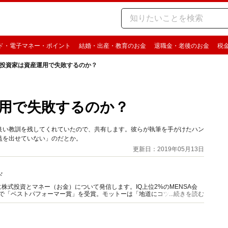
ド・電子マネー・ポイント
結婚・出産・教育のお金
退職金・老後のお金
税
投資家は資産運用で失敗するのか？
用で失敗するのか？
良い教訓を残してくれていたので、共有します。彼らが執筆を手がけたハン
益を出せていない」のだとか。
更新日：2019年05月13日
ド
株式投資とマネー（お金）について発信します。IQ上位2%のMENSA会
想達人で「ベストパフォーマー賞」を受賞。モットーは「地道にコツコツ」。メ
...続きを読む
上を配信。ルービックキューブ大好き。