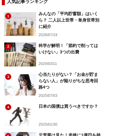
人気記事ランキング
みんなの「平均貯蓄額」はいく
1
ら？ 二人以上世帯・単身世帯別
に紹介
2026/07/19
科学が解明！「節約で削っては
2
いけない」3つの出費
2020/03/11
心当たりがない？「お金が貯ま
3
らない人」が陥りがちな思考回
路4つ
2025/07/03
日本の国債は買うべきですか？
4
2025/01/30
元営業は見た！老後に1億円を持