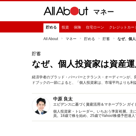
マネー
貯める
投資
保険
住宅ローン
クレジットカー
All About
マネー
貯める
貯蓄
なぜ、個人
貯蓄
なぜ、個人投資家は資産運
経済学者のブラッド・バーバーとテランス・オーディーンが、
ドブックの一節によると、「個人投資家は、市場平均よりも利
中原 良太
エビデンスに基づく資産活用＆マネープラン ガイ
個人投資家・トレーダー。いちおう準富裕層。主に
員。18歳で株を始め、25歳でYahoo!株価予
ルマガ『株式予報』を毎日発行。年間300万通以