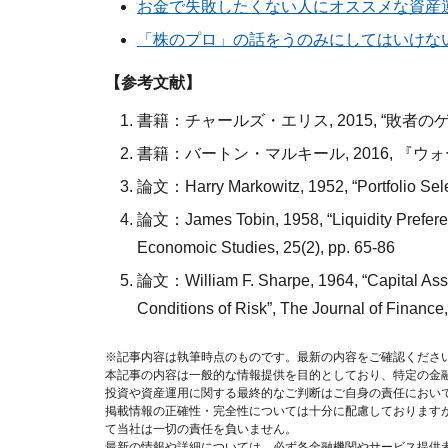
お金で失敗したくない人にオススメな資産
「株のプロ」の話をうのみにしてはいけな
【参考文献】
書籍：チャールズ・エリス, 2015, “敗者の
書籍：バートン・マルキール, 2016, 『
論文：Harry Markowitz, 1952, “Portfolio Selec
論文：James Tobin, 1958, “Liquidity Prefere
Economoic Studies, 25(2), pp. 65-86
論文：William F. Sharpe, 1964, “Capital Asset
Conditions of Risk”, The Journal of Finance,
※記事内容は執筆時点のものです。最新の内容をご確認くださ
本記事の内容は一般的な情報提供を目的としており、特定の金
投資や資産運用に関する最終的なご判断はご自身の責任におい
掲載情報の正確性・完全性については十分に配慮しております
て当社は一切の責任を負いません。
最新の情報や詳細については、必ず各金融機関やサービス提供