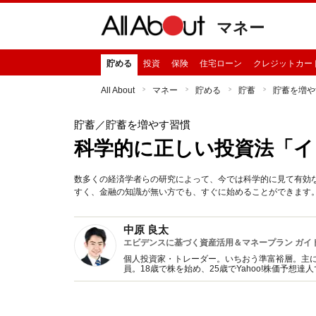
マネー
貯める
投資
保険
住宅ローン
クレジットカー
All About
マネー
貯める
貯蓄
貯蓄を増や
貯蓄
／貯蓄を増やす習慣
科学的に正しい投資法「イ
数多くの経済学者らの研究によって、今では科学的に見て有効
すく、金融の知識が無い方でも、すぐに始めることができます
中原 良太
エビデンスに基づく資産活用＆マネープラン ガイ
個人投資家・トレーダー。いちおう準富裕層。主に
員。18歳で株を始め、25歳でYahoo!株価予
ルマガ『株式予報』を毎日発行。年間300万通以