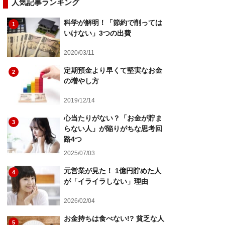
人気記事ランキング
科学が解明！「節約で削っては
1
いけない」3つの出費
2020/03/11
定期預金より早くて堅実なお金
2
の増やし方
2019/12/14
心当たりがない？「お金が貯ま
3
らない人」が陥りがちな思考回
路4つ
2025/07/03
元営業が見た！ 1億円貯めた人
4
が「イライラしない」理由
2026/02/04
お金持ちは食べない!? 貧乏な人
5