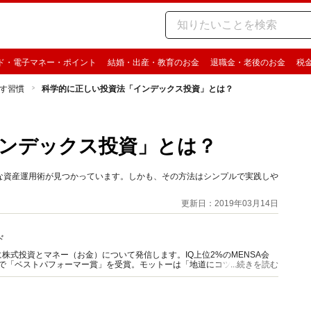
ド・電子マネー・ポイント
結婚・出産・教育のお金
退職金・老後のお金
税
す習慣
科学的に正しい投資法「インデックス投資」とは？
ンデックス投資」とは？
な資産運用術が見つかっています。しかも、その方法はシンプルで実践しや
。
更新日：2019年03月14日
ド
株式投資とマネー（お金）について発信します。IQ上位2%のMENSA会
想達人で「ベストパフォーマー賞」を受賞。モットーは「地道にコツコツ」。メ
...続きを読む
上を配信。ルービックキューブ大好き。