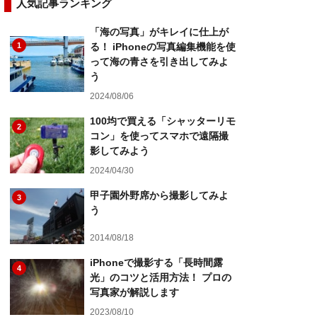
人気記事ランキング
「海の写真」がキレイに仕上が
1
る！ iPhoneの写真編集機能を使
って海の青さを引き出してみよ
う
2024/08/06
100均で買える「シャッターリモ
2
コン」を使ってスマホで遠隔撮
影してみよう
2024/04/30
甲子園外野席から撮影してみよ
3
う
2014/08/18
iPhoneで撮影する「長時間露
4
光」のコツと活用方法！ プロの
写真家が解説します
2023/08/10