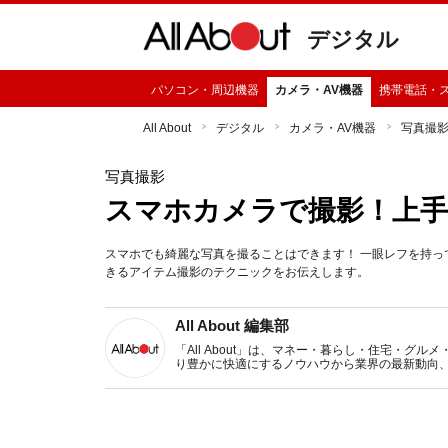
デジタル
パソコン・周辺機器
カメラ・AV機器
携帯電話・
All About
デジタル
カメラ・AV機器
写真撮
写真撮影
スマホカメラで撮影！上
スマホでも綺麗な写真を撮ることはできます！ 一眼レフを持
きるアイテム撮影のテクニックをお伝えします。
All About 編集部
「All About」は、マネー・暮らし・住宅・
り豊かに快適にするノウハウから業界の最新動向
イトです。