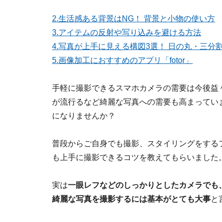
2.生活感ある背景はNG！ 背景と小物の使い方
3.アイテムの反射や写り込みを避ける方法
4.写真が上手に見える構図3選！ 日の丸・三分
5.画像加工におすすめのアプリ「fotor」
手軽に撮影できるスマホカメラの需要は今後益
が流行るなど綺麗な写真への需要も高まってい
になりませんか？
普段からご自身でも撮影、スタイリングをする
も上手に撮影できるコツを教えてもらいました
実は
一眼レフなどのしっかりとしたカメラでも
綺麗な写真を撮影するには基本がとても大事
と