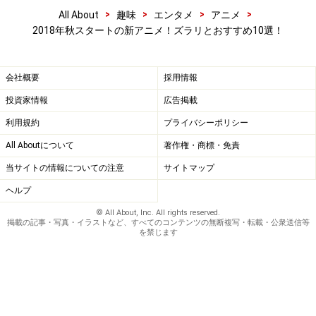
2.二十一世紀水準！衝撃の人形アニメ！
>
>
>
>
All About
趣味
エンタメ
アニメ
『Thunderbolt Fantasy 東離劍遊紀2』
2018年秋スタートの新アニメ！ズラリとおすすめ10選！
会社概要
採用情報
『Thunderbolt Fantasy 東離劍遊紀2』（画像はAmazonよ
投資家情報
広告掲載
り：
http://amzn.asia/d/7PqULD9
)
利用規約
プライバシーポリシー
All Aboutについて
著作権・商標・免責
『Thunderbolt Fantasy 東離劍遊紀』はアニメはアニメで
当サイトの情報についての注意
サイトマップ
も人形アニメです。昨今の日本ではＥテレ以外で見かけ
ヘルプ
ることもありませんが、台湾では現在も霹靂布袋劇とい
© All About, Inc. All rights reserved.
う現代的なアレンジの施された人形劇が放送されていま
掲載の記事・写真・イラストなど、すべてのコンテンツの無断複写・転載・公衆送信等
を禁じます
す。それに刺激を受けたのは『魔法少女まどか☆マギ
カ』の脚本を務めたことで有名な虚淵玄さんです。そし
て虚淵さんが原案と脚本を務め、制作を台湾の「霹靂國
際多媒體股份有限公司」が行って誕生したのが