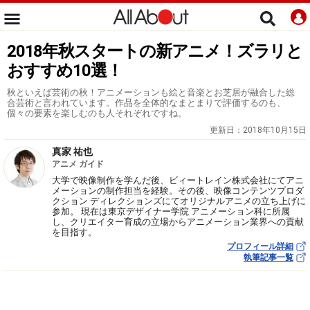
2018年秋スタートの新アニメ！ズラリと
おすすめ10選！
秋といえば芸術の秋！アニメーションも絵と音楽とお芝居が融合した総
合芸術と言われています。作品を全体的なまとまりで評価するのも、
個々の要素を楽しむのも人それぞれですね。
更新日：
2018年10月15日
真家 祐也
アニメ ガイド
大学で映像制作を学んだ後、ビィートレイン株式会社にてアニ
メーションの制作担当を経験。その後、映像コンテンツプロダ
クション ディレクションズにてオリジナルアニメの立ち上げに
参加。 現在は東京デザイナー学院 アニメーション科に所属
し、クリエイター育成の立場からアニメーション業界への貢献
を目指す。
プロフィール詳細
執筆記事一覧