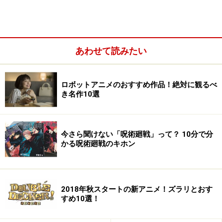
あわせて読みたい
ロボットアニメのおすすめ作品！絶対に観るべ
8.大人気リブート作品の続編！『宇宙戦艦ヤマト2202
き名作10選
愛の戦士たち』
9.豪華ビジュアルで送る定番のバディアクション！
『DOUBLE DECKER！ ダグ＆キリル』
今さら聞けない「呪術廻戦」って？ 10分で分
かる呪術廻戦のキホン
10.マイナーヒーローがまさかの大復活!!
『SSSS.GRIDMAN』
2018年秋スタートの新アニメ！ズラリとおす
すめ10選！
1.大人気シリーズ待望の続編！『ソードア