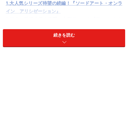
1.大人気シリーズ待望の続編！『ソードアート・オンラ
イン アリシゼーション』
2.二十一世紀水準！衝撃の人形アニメ！『Thunderbolt
Fantasy 東離劍遊紀2』
3.激化する金塊争奪戦！『ゴールデンカムイ』第二期
続きを読む
4.ちょっと変わった異世界転生『転生したらスライムだ
った件』
5.ついに第5部スタート！『ジョジョの奇妙な冒険 黄金
の風』
6.名作漫画が渾身のアニメ化！『からくりサーカス』
7.ゴブリンは徹底的に殲滅！『ゴブリンスレイヤー』