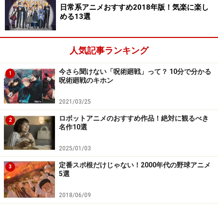
日常系アニメおすすめ2018年版！気楽に楽し
現実世界への帰還を目指す冒険が始まります。魅力的な
める13選
ファンタジー世界と激しいアクション、たくさんの可愛
らしいキャラクターというエンターテイメントに振り切
人気記事ランキング
った本シリーズは2010年代アニメの代表格とも言えるで
しょう！
今さら聞けない「呪術廻戦」って？ 10分で分かる
1
呪術廻戦のキホン
2021/03/25
ロボットアニメのおすすめ作品！絶対に観るべき
2
名作10選
2025/01/03
アニプレックスより
定番スポ根だけじゃない！2000年代の野球アニメ
3
5選
2018/06/09