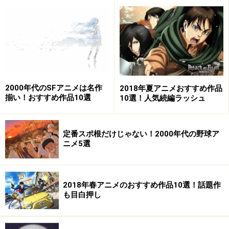
ート・オンライン アリシゼーション』
『ソードアート・オンライン アリシゼーション』（画像は
Amazonより：
http://amzn.asia/d/f1iq5Od
2000年代のSFアニメは名作
2018年夏アニメおすすめ作品
揃い！おすすめ作品10選
10選！人気続編ラッシュ
川原礫さんによるライトノベルを原作としたアニメ『ソ
ードアート・オンライン』もスピンオフを含めて4度目
定番スポ根だけじゃない！2000年代の野球ア
のテレビシリーズとなります。原作小説の第4部にあた
ニメ5選
るアリシゼーションは大長編となっており、アニメも4
クール構成で展開されるとのこと！これは深夜アニメと
しては異例の事態と言えます！
2018年春アニメのおすすめ作品10選！話題作
も目白押し
第1部と同じく、主人公キリトがログアウトが不可能な
ゲーム世界に閉じ込められるところから始まる今作。自
分の身に起こった事件と新たな世界の謎を解明しながら